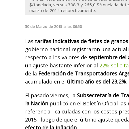
$/tonelada, versus 308,3 y 265,0 $/tonelada det
marzo de 2014 respectivamente.
30
de
Marzo
de
2015
a las
06:50
Las
tarifas indicativas de fletes de granos
gobierno nacional registraron una actuali
respecto a los valores de
septiembre del 
un ajuste bastante inferior al
22% solicit
de la
Federación de Transportadores Arg
acumulado en el
último año es del 23,2%
.
El pasado viernes, la
Subsecretaría de Tr
la Nación
publicó en el Boletín Oficial las
referencia –calculadas con los costos pre
2015– luego de que el último ajuste qued
efecto de la inflación
.