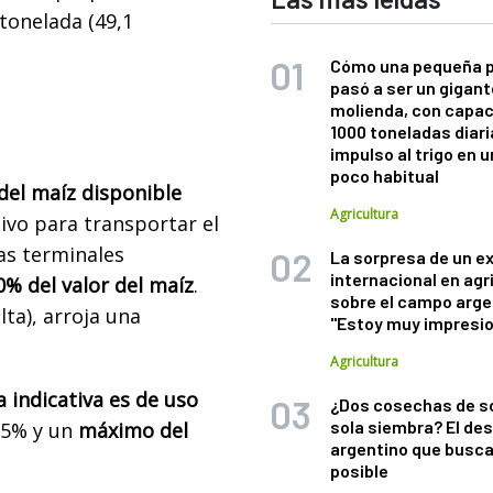
tonelada (49,1
Cómo una pequeña 
pasó a ser un gigant
molienda, con capac
1000 toneladas diaria
impulso al trigo en 
poco habitual
del maíz disponible
Agricultura
tivo para transportar el
as terminales
La sorpresa de un e
internacional en agr
0% del valor del maíz
.
sobre el campo arge
ta), arroja una
"Estoy muy impresi
Agricultura
a indicativa es de uso
¿Dos cosechas de s
sola siembra? El des
 5% y un
máximo del
argentino que busca
posible