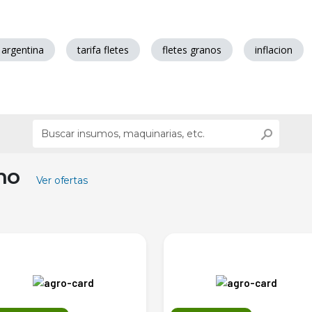
 argentina
tarifa fletes
fletes granos
inflacion
ino
Ver ofertas