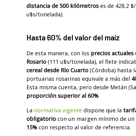
distancia de 500 kilómetros
es de 428,2 $/
u$s/tonelada).
Hasta 60% del valor del maíz
De esta manera, con los
precios actuales 
Rosario
(111 u$s/tonelada), el flete indica
cereal desde Río Cuarto
(Córdoba) hasta l
portuarias rosarinas equivale a más del
4
Esta misma cuenta, pero desde Metán (Sal
proporción superior al 60%
.
La
normativa vigente
dispone que la
tarif
obligatorio
con un margen mínimo de un
15%
con respecto al valor de referencia.