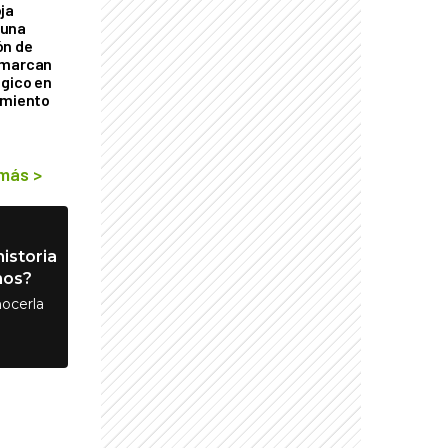
ja
 una
ón de
 marcan
ógico en
imiento
 más
>
istoria
nos?
ocerla