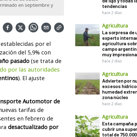
de lujo y todas l
erminado en septiembre y
tendencias
hace 2 días
Agricultura
La sorpresa de 
experto interna
establecidas por el
agricultura sobr
campo argentin
zación del 5,9% con
muy impresiona
año pasado
(se trata de
hace 2 días
ado por las autoridades
Agricultura
entinos
). El ajuste
Advierten por n
excesos hídrico
humedad extrem
zona núcleo
ansporte Automotor de
hace 2 días
 nuevas tarifas de
Agricultura
sentes en febrero de
Esta campaña 
ara
desactualizado por
cubrir una super
total de 750.00