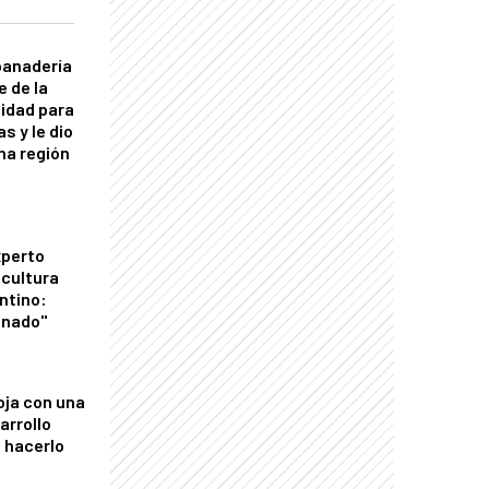
panadería
e de la
idad para
s y le dio
una región
xperto
icultura
ntino:
onado"
oja con una
arrollo
 hacerlo