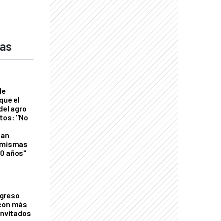
das
de
que el
del agro
tos: "No
n
gan
s mismas
50 años"
greso
 con más
invitados