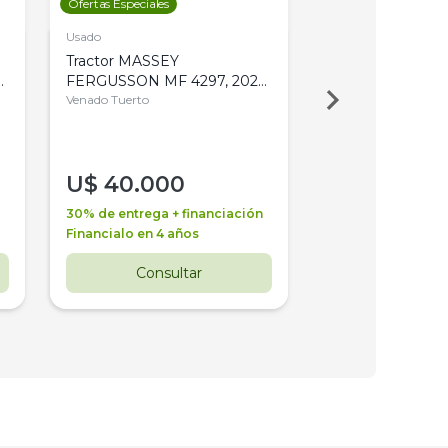
Ofertas Especiales
Ofertas Especiales
Usado
Usado
Tractor MASSEY
Tractor AGCO ALL
,
FERGUSSON MF 4297, 2020,
2003, 4WD, PA
4WD, PATON
Venado Tuerto
Venado Tuerto
U$
40.000
U$
30.000
30% de entrega + financiación
30% de entrega + 
Financialo en 4 años
Financialo en 3 a
Consultar
Consul