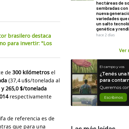
hectáreas de so
sembradas con
nueva generaci
variedades que
un salto tecnol
genética y rend
or brasilero destaca
hace 2 días
o para invertir: "Los
Ver
El campo y vos
te de
300 kilómetros
el
¿Tenés una h
ada
(37,4 u$s/tonelada al
para contar
 y 265,0 $/tonelada
Queremos con
014
respectivamente
Escribinos
ifa de referencia es de
ntras que para una
Las más leídas