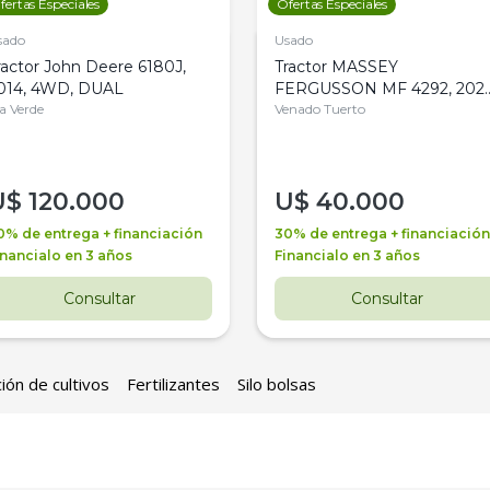
fertas Especiales
Ofertas Especiales
sado
Usado
ractor John Deere 6180J,
Tractor MASSEY
014, 4WD, DUAL
FERGUSSON MF 4292, 2020
la Verde
4WD, PATON
Venado Tuerto
U$
120.000
U$
40.000
0% de entrega + financiación
30% de entrega + financiación
inancialo en 3 años
Financialo en 3 años
Consultar
Consultar
ión de cultivos
Fertilizantes
Silo bolsas