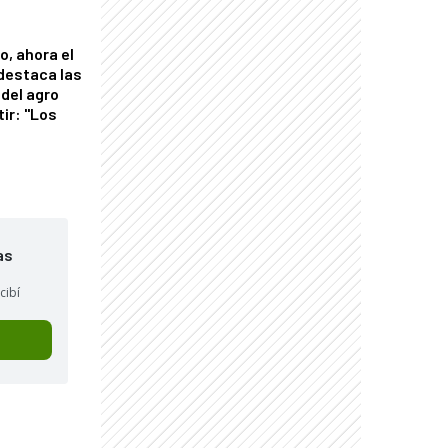
o, ahora el
 destaca las
del agro
tir: "Los
"
as
cibí