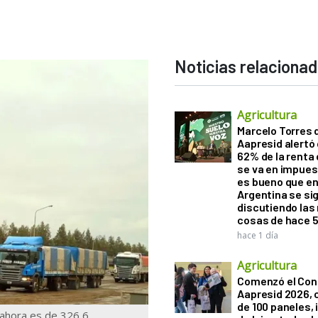
Noticias relaciona
Agricultura
Marcelo Torres 
Aapresid alertó 
62% de la renta 
se va en impues
es bueno que e
Argentina se si
discutiendo la
cosas de hace 
hace 1 día
Agricultura
Comenzó el Con
Aapresid 2026,
de 100 paneles, 
o ahora es de 326,6