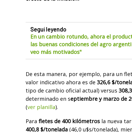
Seguí leyendo
En un cambio rotundo, ahora el product
las buenas condiciones del agro argentin
veo más motivados"
De esta manera, por ejemplo, para un fle
valor indicativo ahora es de
326,6 $/tonel
tipo de cambio oficial actual) versus
308,3
determinado en s
eptiembre y marzo de 2
(
ver planilla
).
Para
fletes de 400 kilómetros
la nueva tar
400,8 $/tonelada
(46,0 u$s/tonelada), mie