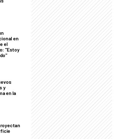
as
un
cional en
e el
o: "Estoy
do"
uevos
s y
a en la
proyectan
ficie
0