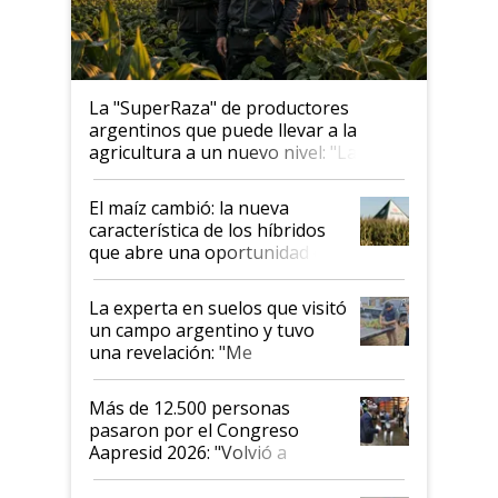
La "SuperRaza" de productores
argentinos que puede llevar a la
agricultura a un nuevo nivel: "Las
posibilidades de crecimiento son
infinitas"
El maíz cambió: la nueva
característica de los híbridos
que abre una oportunidad en
el lote
La experta en suelos que visitó
un campo argentino y tuvo
una revelación: "Me
impresionó mucho"
Más de 12.500 personas
pasaron por el Congreso
Aapresid 2026: "Volvió a
demostrar que hablar del
suelo es hablar de todo el