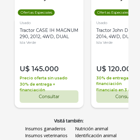
Ofertas Especiales
Ofertas Especiales
Usado
Usado
Tractor CASE IH MAGNUM
Tractor John Deere 
290, 2012, 4WD, DUAL
2014, 4WD, DUAL
Isla Verde
Isla Verde
U$
145.000
U$
120.000
Precio oferta sin usado
30% de entrega +
financiación
30% de entrega +
financiación
Financialo en 3 años
Consultar
Consultar
Visitá también:
Insumos ganaderos
Nutrición animal
Insumos veterinarios
Identificación animal