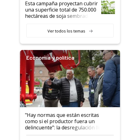
Esta campaña proyectan cubrir
una superficie total de 750.000
hectáreas de soja sembradas
con una nueva generación de
variedades que marcan un
Ver todos los temas
salto tecnológico en genética y
rendimiento
Economía y política
"Hay normas que están escritas
como si el productor fuera un
delincuente”: la desregulación llegó
al Congreso Aapresid y hasta se