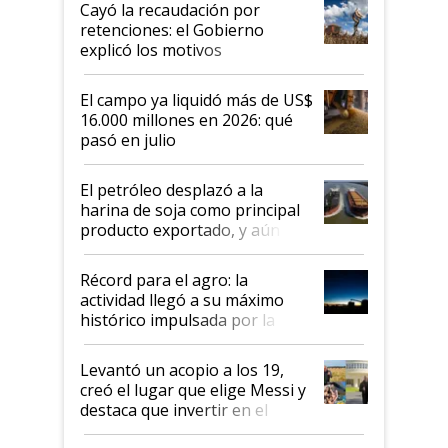
habló del financiamiento al IPCVA
Cayó la recaudación por
retenciones: el Gobierno
explicó los motivos
El campo ya liquidó más de US$
16.000 millones en 2026: qué
pasó en julio
El petróleo desplazó a la
harina de soja como principal
producto exportado, y aún así
el agro aportó casi seis de cada
diez dólares y sostuvo el
Récord para el agro: la
liderazgo en un semestre
actividad llegó a su máximo
récord
histórico impulsada por la
cosecha y las exportaciones
Levantó un acopio a los 19,
creó el lugar que elige Messi y
destaca que invertir en el
kirchnerismo era como "darle