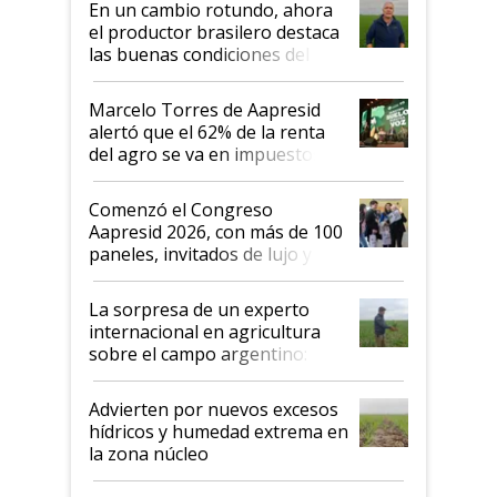
En un cambio rotundo, ahora
sistema productivo"
el productor brasilero destaca
las buenas condiciones del
agro argentino para invertir:
"Los veo más motivados"
Marcelo Torres de Aapresid
alertó que el 62% de la renta
del agro se va en impuestos:
"No es bueno que en
Argentina se sigan discutiendo
Comenzó el Congreso
las mismas cosas de hace 50
Aapresid 2026, con más de 100
años"
paneles, invitados de lujo y
todas las tendencias
La sorpresa de un experto
internacional en agricultura
sobre el campo argentino:
"Estoy muy impresionado"
Advierten por nuevos excesos
hídricos y humedad extrema en
la zona núcleo