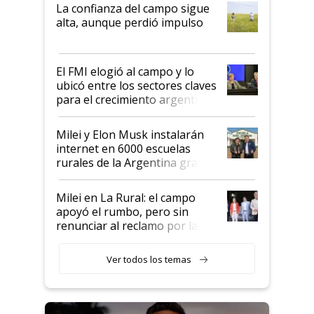
plata a un hijo para droga":
La confianza del campo sigue
Juan Félix Rossetti, el libertario
alta, aunque perdió impulso
que de una dura crisis salió
más fuerte y apuesta al cambio
de Milei
El FMI elogió al campo y lo
ubicó entre los sectores claves
para el crecimiento argentino
Milei y Elon Musk instalarán
internet en 6000 escuelas
rurales de la Argentina gracias
a un acuerdo con Starlink
Milei en La Rural: el campo
apoyó el rumbo, pero sin
renunciar al reclamo por las
retenciones
Ver todos los temas