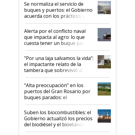
Se normaliza el servicio de
buques y puertos: el Gobierno
acuerda con los prácticos y
suspende el decreto de
desregulación
Alerta por el conflicto naval
que impacta al agro: lo que
cuesta tener un buque parado
y el peligro de que Argentina
pase a ser "país sucio"
"Por una laja salvamos la vida":
el impactante relato de la
tambera que sobrevivió al
tornado
“Alta preocupación” en los
puertos del Gran Rosario por
buques parados: el
funcionamiento de las
exportadoras en tensión tras
Suben los biocombustibles: el
la medida de fuerza de los
Gobierno actualizó los precios
prácticos
del biodiésel y el bioetanol