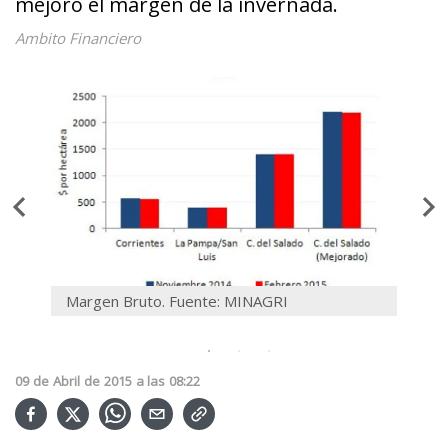
mejoró el margen de la invernada.
Ambito Financiero
Margen Bruto. Fuente: MINAGRI
Marg
09
de
Abril
de
2015
a las
08:22