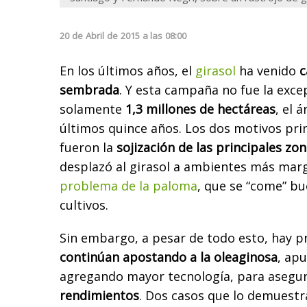
20
de
Abril
de
2015
a las
08:00
En los últimos años, el
girasol
ha venido
c
sembrada
. Y esta campaña no fue la exc
solamente
1,3 millones de hectáreas
, el 
últimos quince años. Los dos motivos prin
fueron la
sojización de las principales zon
desplazó al girasol a ambientes más margi
problema de la paloma
, que se “come” bu
cultivos.
Sin embargo, a pesar de todo esto, hay 
continúan apostando a la oleaginosa
, ap
agregando mayor tecnología, para asegu
rendimientos
. Dos casos que lo demuestra