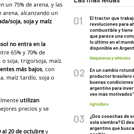
en un 75% de arena, y las
e arena, alcanzando un
El tractor que trabaj
ada/soja, soja y maíz
revoluciones para a
combustible y tiene
que parece una com
lo último en el mund
asol no entra en la
disponible en Argen
entre 65% y 70% de
Maquinarias y vehículos
 o soja, trigo/soja, maíz.
entes más bajos
, con
En un cambio rotund
productor brasilero
a, maíz tardío, soja o
buenas condiciones 
argentino para inver
veo más motivados
palmente
utilizan
Agricultura
ejores precios y se
¿Dos cosechas de s
sola siembra? El des
argentino que busca
 al 20 de octubre
y
posible