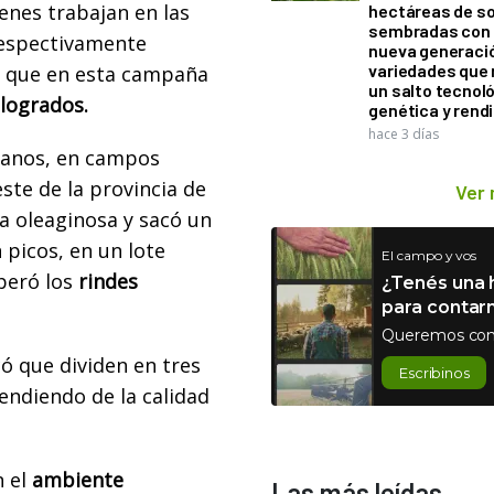
enes trabajan en las
hectáreas de so
sembradas con
respectivamente
nueva generaci
variedades que
, que en esta campaña
un salto tecnol
logrados.
genética y rend
hace 3 días
manos, en campos
este de la provincia de
Ver
a oleaginosa y sacó un
 picos, en un lote
El campo y vos
uperó los
rindes
¿Tenés una h
para contar
Queremos con
có que dividen en tres
Escribinos
endiendo de la calidad
n el
ambiente
Las más leídas