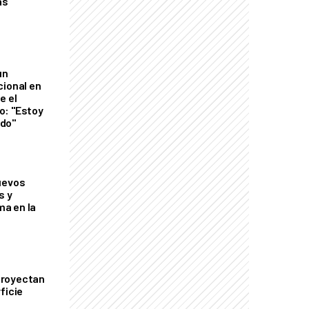
as
un
cional en
e el
o: "Estoy
do"
uevos
s y
a en la
proyectan
ficie
0