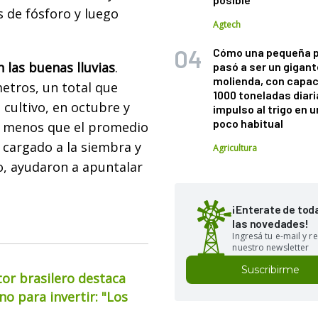
os de fósforo y luego
Agtech
Cómo una pequeña 
 las buenas lluvias
.
pasó a ser un gigant
molienda, con capac
etros, un total que
1000 toneladas diaria
 cultivo, en octubre y
impulso al trigo en 
poco habitual
go menos que el promedio
l cargado a la siembra y
Agricultura
co, ayudaron a apuntalar
¡Enterate de tod
las novedades!
Ingresá tu e-mail y re
nuestro newsletter
Suscribirme
or brasilero destaca
o para invertir: "Los