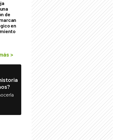
ja
 una
ón de
 marcan
ógico en
imiento
 más
>
istoria
nos?
ocerla