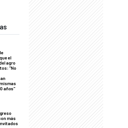
das
de
que el
del agro
tos: "No
n
gan
s mismas
50 años"
greso
 con más
invitados