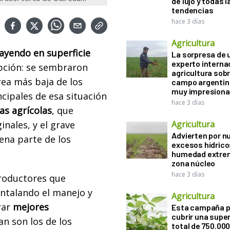
de lujo y todas l
tendencias
hace 3 días
Agricultura
ayendo en superficie
La sorpresa de 
experto interna
epción: se sembraron
agricultura sobr
área más baja de los
campo argentin
muy impresiona
cipales de esa situación
hace 3 días
as agrícolas
, que
nales, y el grave
Agricultura
Advierten por n
ena parte de los
excesos hídrico
humedad extrem
zona núcleo
hace 3 días
productores que
untalando el manejo y
Agricultura
rar
mejores
Esta campaña 
cubrir una super
n son los de los
total de 750.00