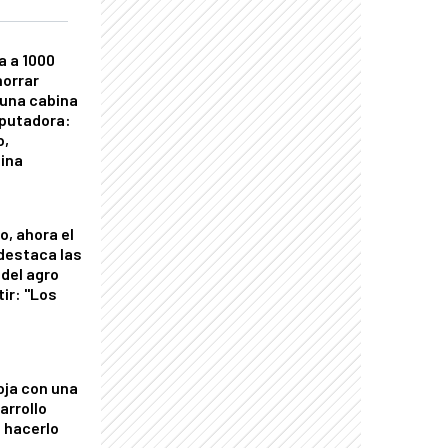
a a 1000
horrar
 una cabina
putadora:
o,
tina
o, ahora el
 destaca las
del agro
tir: "Los
"
oja con una
arrollo
 hacerlo