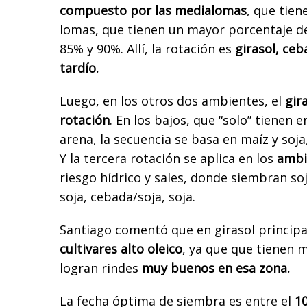
compuesto por las medialomas
, que tien
lomas, que tienen un mayor porcentaje d
85% y 90%. Allí, la rotación es
girasol, ceb
tardío.
Luego, en los otros dos ambientes, el
gir
rotación
. En los bajos, que “solo” tienen 
arena, la secuencia se basa en maíz y soja,
Y la tercera rotación se aplica en los
ambi
riesgo hídrico y sales, donde siembran soj
soja, cebada/soja, soja.
Santiago comentó que en girasol princi
cultivares alto oleico
, ya que que tienen m
logran rindes
muy buenos en esa zona.
La fecha óptima de siembra es entre el
10