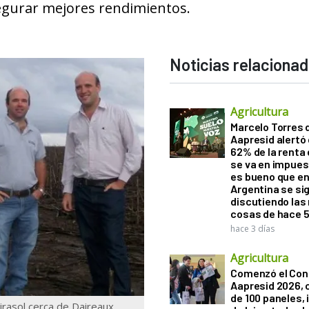
egurar mejores rendimientos.
Noticias relaciona
Agricultura
Marcelo Torres 
Aapresid alertó 
62% de la renta 
se va en impues
es bueno que e
Argentina se si
discutiendo la
cosas de hace 
hace 3 días
Agricultura
Comenzó el Con
Aapresid 2026,
de 100 paneles, 
irasol cerca de Daireaux.