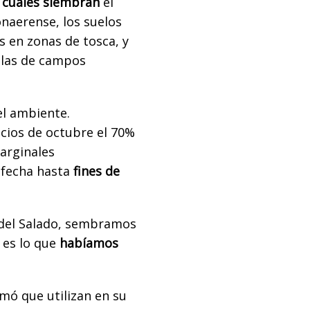
 cuales siembran
el
onaerense, los suelos
s en zonas de tosca, y
olas de campos
el ambiente.
icios de octubre el 70%
arginales
 fecha hasta
fines de
a del Salado, sembramos
 es lo que
habíamos
rmó que utilizan en su