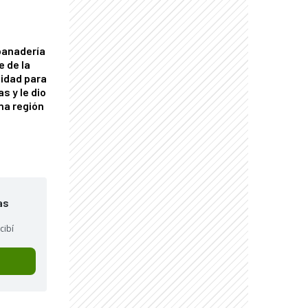
panadería
e de la
idad para
s y le dio
una región
as
cibí