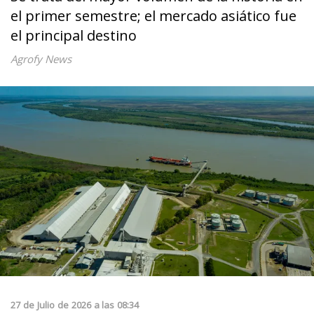
el primer semestre; el mercado asiático fue
el principal destino
Agrofy News
27
de
Julio
de
2026
a las
08:34