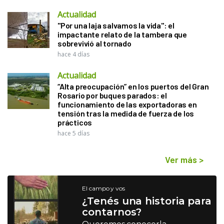
Actualidad
"Por una laja salvamos la vida": el
impactante relato de la tambera que
sobrevivió al tornado
hace 4 días
Actualidad
“Alta preocupación” en los puertos del Gran
Rosario por buques parados: el
funcionamiento de las exportadoras en
tensión tras la medida de fuerza de los
prácticos
hace 5 días
Ver más
>
El campo y vos
¿Tenés una historia para
contarnos?