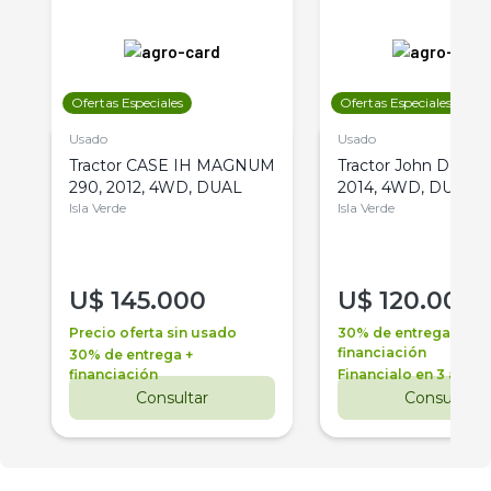
Ofertas Especiales
Ofertas Especiales
Usado
Usado
Tractor CASE IH MAGNUM
Tractor John Deere 
290, 2012, 4WD, DUAL
2014, 4WD, DUAL
Isla Verde
Isla Verde
U$
145.000
U$
120.000
Precio oferta sin usado
30% de entrega +
financiación
30% de entrega +
financiación
Financialo en 3 años
Consultar
Consultar