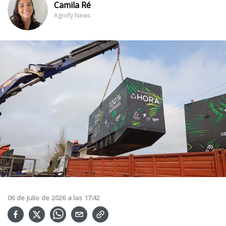
Camila Ré
Agrofy News
06
de
Julio
de
2026
a las
17:42