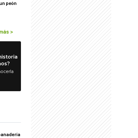
 un peón
 más
>
istoria
nos?
ocerla
panadería