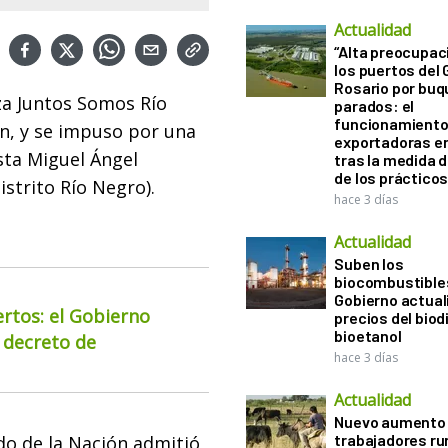
Actualidad
“Alta preocupac
los puertos del 
Rosario por bu
za Juntos Somos Río
parados: el
funcionamiento 
ón, y se impuso por una
exportadoras e
ista Miguel Ángel
tras la medida 
de los práctico
istrito Río Negro).
hace 3 días
Actualidad
Suben los
biocombustibles
Gobierno actual
ertos: el Gobierno
precios del biodi
bioetanol
 decreto de
hace 3 días
Actualidad
Nuevo aumento 
trabajadores ru
do de la Nación admitió