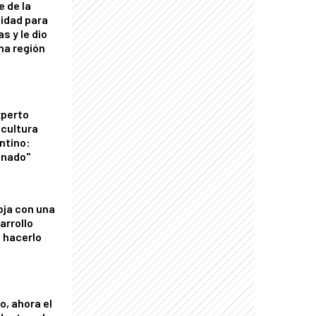
e de la
idad para
s y le dio
una región
xperto
icultura
ntino:
onado"
oja con una
arrollo
 hacerlo
o, ahora el