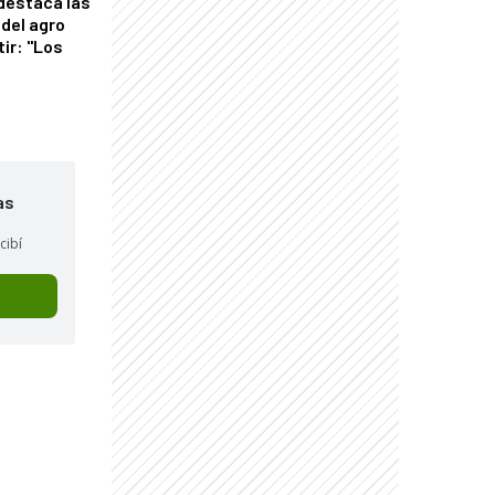
 destaca las
del agro
tir: "Los
"
as
cibí