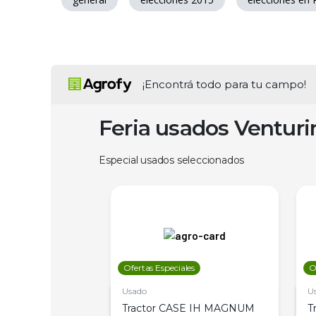
¡Encontrá todo para tu campo!
Feria usados Ventur
Especial usados seleccionados
les
Ofertas Especiales
O
Usado
U
a Metalfor 7040,
Tractor CASE IH MAGNUM
T