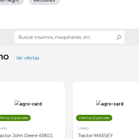
ino
Ver ofertas
fertas Especiales
Ofertas Especiales
sado
Usado
ractor John Deere 6180J,
Tractor MASSEY