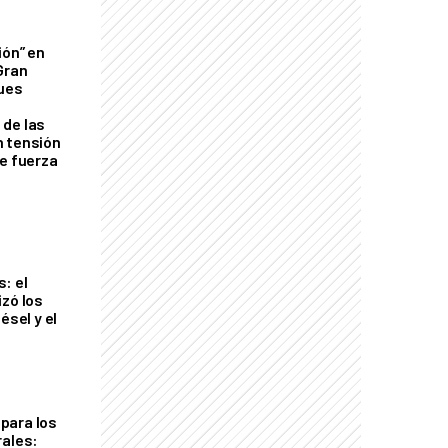
ión” en
Gran
ques
de las
n tensión
de fuerza
s
: el
izó los
ésel y el
para los
rales: