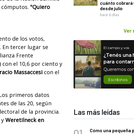
cuánto cobrará
s cómputos.
"Quiero
desde julio
hace 6 días
Ver
ento de los votos,
 En tercer lugar se
El campo y vos
ianza Frente
¿Tenés una h
para contar
 con el 10,6 por ciento y
Queremos con
racio Massaccesi
con el
Escribinos
 Los primeros datos
tes de las 20, según
Las más leídas
ectoral de la provincia.
 y
Weretilneck en
Cómo una pequeña 