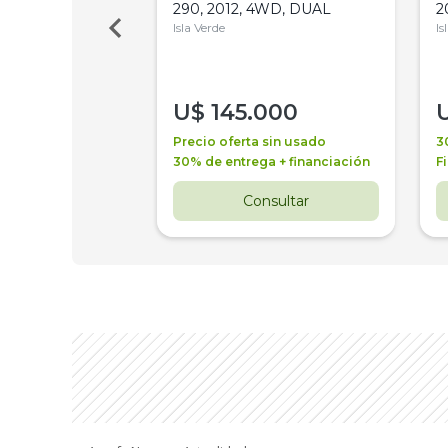
Bot 32 Mts
290, 2012, 4WD, DUAL
2
Isla Verde
Is
000
U$
145.000
a + financiación
Precio oferta sin usado
3
 4 años
30% de entrega + financiación
F
nsultar
Consultar