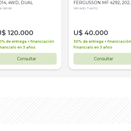
014, 4WD, DUAL
FERGUSSON MF 4292, 2020
la Verde
4WD, PATON
Venado Tuerto
U$
120.000
U$
40.000
0% de entrega + financiación
30% de entrega + financiación
inancialo en 3 años
Financialo en 3 años
Consultar
Consultar