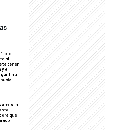
das
flicto
ta al
esta tener
 y el
Argentina
 sucio"
lvamos la
tante
mbera que
rnado