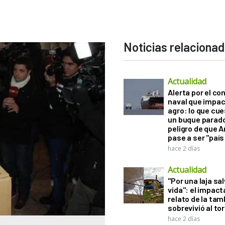
Noticias relaciona
Actualidad
Alerta por el con
naval que impac
agro: lo que cu
un buque parado
peligro de que 
pase a ser "país
hace 2 días
Actualidad
"Por una laja sa
vida": el impac
relato de la ta
sobrevivió al to
hace 2 días