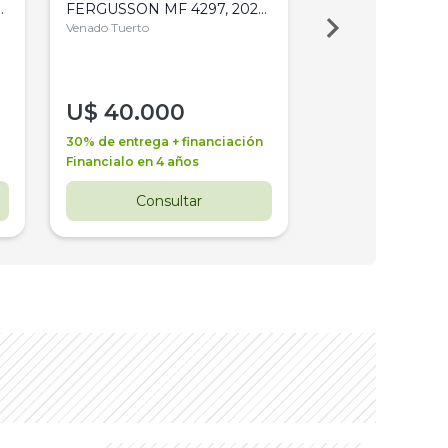
,
FERGUSSON MF 4297, 2020,
2003, 4WD, PA
4WD, PATON
Venado Tuerto
Venado Tuerto
U$
40.000
U$
30.000
30% de entrega + financiación
30% de entrega + 
Financialo en 4 años
Financialo en 3 a
Consultar
Consul