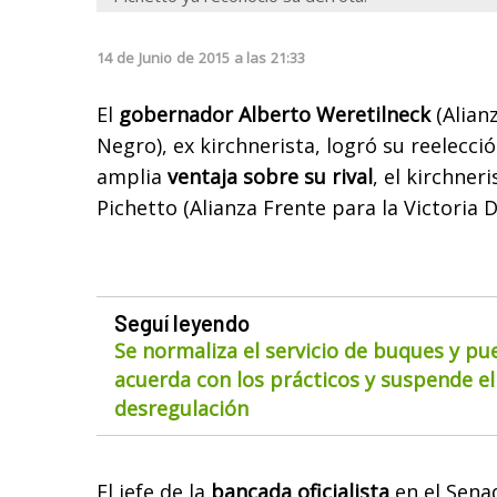
14
de
Junio
de
2015
a las
21:33
El
gobernador Alberto Weretilneck
(Alian
Negro), ex kirchnerista, logró su reelecci
amplia
ventaja sobre su rival
, el kirchner
Pichetto (Alianza Frente para la Victoria D
Seguí leyendo
Se normaliza el servicio de buques y pu
acuerda con los prácticos y suspende el
desregulación
El jefe de la
bancada oficialista
en el Sena