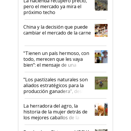
La hacienda recuperó precio,
pero el mercado ya mira el
próximo techo
China y la decisión que puede
cambiar el mercado de la carne
"Tienen un país hermoso, con
todo, merecen que les vaya
bien": el mensaje de una
ganadera uruguaya sobre las
oportunidades que se abren
"Los pastizales naturales son
para el agro en Argentina, con
aliados estratégicos para la
foco en la carne
producción ganadera", destaca
la iniciativa que ya reúne a 46
establecimientos en Argentina
La herradora del agro, la
historia de la mujer detrás de
los mejores caballos de la
Argentina y los mitos que
todavía hacen sufrir a estos