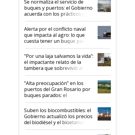
Se normaliza el servicio de
buques y puertos: el Gobierno
acuerda con los prácticos y
suspende el decreto de
desregulación
Alerta por el conflicto naval
que impacta al agro: lo que
cuesta tener un buque parado
y el peligro de que Argentina
pase a ser "país sucio"
"Por una laja salvamos la vida":
el impactante relato de la
tambera que sobrevivió al
tornado
“Alta preocupación” en los
puertos del Gran Rosario por
buques parados: el
funcionamiento de las
exportadoras en tensión tras
Suben los biocombustibles: el
la medida de fuerza de los
Gobierno actualizó los precios
prácticos
del biodiésel y el bioetanol