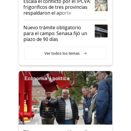
Escala el conflicto por el IPCVA:
animales: "Mientras me
frigoríficos de tres provincias
descalificaban, yo seguí
respaldaron el aporte
haciendo currículum"
obligatorio
Nuevo trámite obligatorio
para el campo: Senasa fijó un
plazo de 90 días
Ver todos los temas
Economía y política