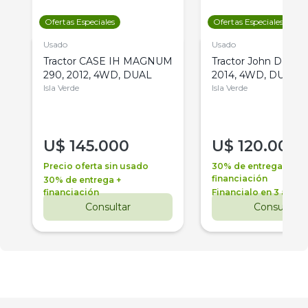
Ofertas Especiales
Ofertas Especiales
Usado
Usado
Tractor CASE IH MAGNUM
Tractor John Deere 
290, 2012, 4WD, DUAL
2014, 4WD, DUAL
Isla Verde
Isla Verde
U$
145.000
U$
120.000
Precio oferta sin usado
30% de entrega +
financiación
30% de entrega +
financiación
Financialo en 3 años
Consultar
Consultar