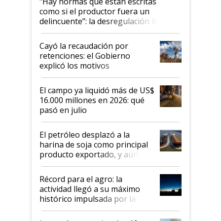
"Hay normas que están escritas
como si el productor fuera un
delincuente”: la desregulación llegó
al Congreso Aapresid y hasta se
habló del financiamiento al IPCVA
Cayó la recaudación por
retenciones: el Gobierno
explicó los motivos
El campo ya liquidó más de US$
16.000 millones en 2026: qué
pasó en julio
El petróleo desplazó a la
harina de soja como principal
producto exportado, y aún así
el agro aportó casi seis de cada
diez dólares y sostuvo el
Récord para el agro: la
liderazgo en un semestre
actividad llegó a su máximo
récord
histórico impulsada por la
cosecha y las exportaciones