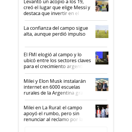
Levantó un acopio a los 19,
creó el lugar que elige Messi y
destaca que invertir en el
kirchnerismo era como "darle
plata a un hijo para droga":
La confianza del campo sigue
Juan Félix Rossetti, el libertario
alta, aunque perdió impulso
que de una dura crisis salió
más fuerte y apuesta al cambio
de Milei
El FMI elogió al campo y lo
ubicó entre los sectores claves
para el crecimiento argentino
Milei y Elon Musk instalarán
internet en 6000 escuelas
rurales de la Argentina gracias
a un acuerdo con Starlink
Milei en La Rural: el campo
apoyó el rumbo, pero sin
renunciar al reclamo por las
retenciones