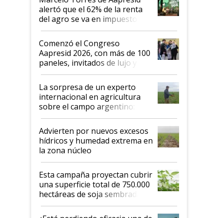
alertó que el 62% de la renta
del agro se va en impuestos:
"No es bueno que en
Argentina se sigan discutiendo
Comenzó el Congreso
las mismas cosas de hace 50
Aapresid 2026, con más de 100
años"
paneles, invitados de lujo y
todas las tendencias
La sorpresa de un experto
internacional en agricultura
sobre el campo argentino:
"Estoy muy impresionado"
Advierten por nuevos excesos
hídricos y humedad extrema en
la zona núcleo
Esta campaña proyectan cubrir
una superficie total de 750.000
hectáreas de soja sembradas
con una nueva generación de
variedades que marcan un