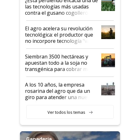
¿Está perdiendo eficacia una de
salto tecnológico en genética y
las tecnologías más usadas
rendimiento
contra el gusano cogollero? El
desafío de una tecnología clave
El agro acelera su revolución
tecnológica: el productor que
no incorpore tecnología "va a
perder el tren"
Siembran 3500 hectáreas y
apuestan todo a la soja no
transgénica para cobrar más
por tonelada: compraron un
semillero
A los 10 años, la empresa
rosarina del agro que da un
giro para atender una nueva
etapa en el agro
Ver todos los temas
Ganadería