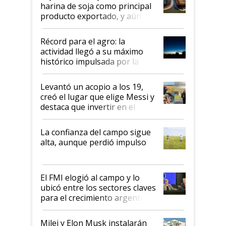
harina de soja como principal
producto exportado, y aún así
el agro aportó casi seis de cada
diez dólares y sostuvo el
Récord para el agro: la
liderazgo en un semestre
actividad llegó a su máximo
récord
histórico impulsada por la
cosecha y las exportaciones
Levantó un acopio a los 19,
creó el lugar que elige Messi y
destaca que invertir en el
kirchnerismo era como "darle
plata a un hijo para droga":
La confianza del campo sigue
Juan Félix Rossetti, el libertario
alta, aunque perdió impulso
que de una dura crisis salió
más fuerte y apuesta al cambio
de Milei
El FMI elogió al campo y lo
ubicó entre los sectores claves
para el crecimiento argentino
Milei y Elon Musk instalarán