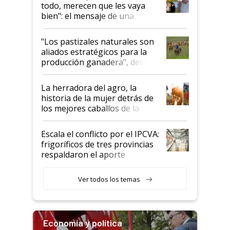
todo, merecen que les vaya
bien": el mensaje de una
ganadera uruguaya sobre las
oportunidades que se abren
"Los pastizales naturales son
para el agro en Argentina, con
aliados estratégicos para la
foco en la carne
producción ganadera", destaca
la iniciativa que ya reúne a 46
establecimientos en Argentina
La herradora del agro, la
historia de la mujer detrás de
los mejores caballos de la
Argentina y los mitos que
todavía hacen sufrir a estos
Escala el conflicto por el IPCVA:
animales: "Mientras me
frigoríficos de tres provincias
descalificaban, yo seguí
respaldaron el aporte
haciendo currículum"
obligatorio
Ver todos los temas
Economía y política