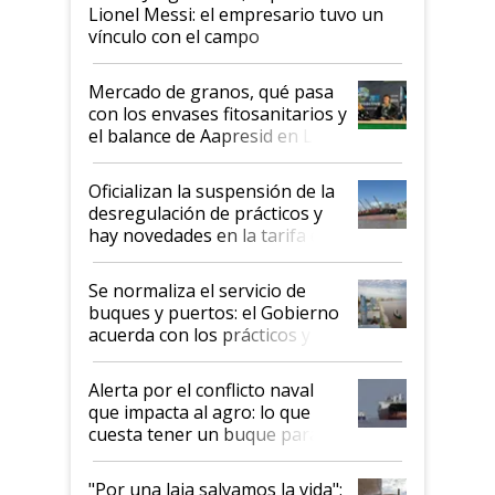
Lionel Messi: el empresario tuvo un
vínculo con el campo
Mercado de granos, qué pasa
con los envases fitosanitarios y
el balance de Aapresid en La
Posta
Oficializan la suspensión de la
desregulación de prácticos y
hay novedades en la tarifa de
la hidrovía
Se normaliza el servicio de
buques y puertos: el Gobierno
acuerda con los prácticos y
suspende el decreto de
desregulación
Alerta por el conflicto naval
que impacta al agro: lo que
cuesta tener un buque parado
y el peligro de que Argentina
pase a ser "país sucio"
"Por una laja salvamos la vida":