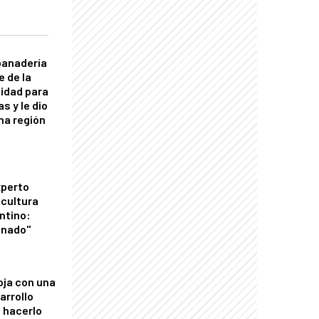
panadería
e de la
idad para
s y le dio
una región
xperto
icultura
ntino:
onado"
oja con una
arrollo
 hacerlo