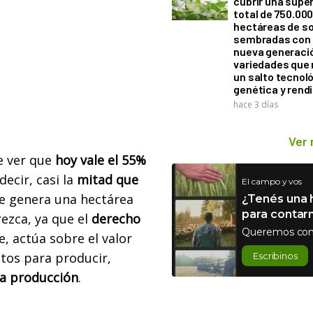
cubrir una super
total de 750.00
hectáreas de so
sembradas con
nueva generaci
variedades que
un salto tecnol
genética y rend
hace 3 días
Ver
e ver que
hoy vale el 55%
decir, casi la
mitad que
El campo y vos
ue genera una
hectárea
¿Tenés una h
para contar
rezca, ya que el
derecho
Queremos con
, actúa sobre el valor
ostos para
producir,
Escribinos
la producción
.