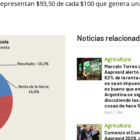
, representan $93,50 de cada $100 que genera un
Noticias relaciona
Agricultura
Marcelo Torres 
Aapresid alertó 
62% de la renta 
se va en impues
es bueno que e
Argentina se si
discutiendo la
cosas de hace 
hace 1 día
Agricultura
Comenzó el Con
Aapresid 2026,