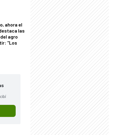
o, ahora el
 destaca las
del agro
tir: "Los
"
as
cibí