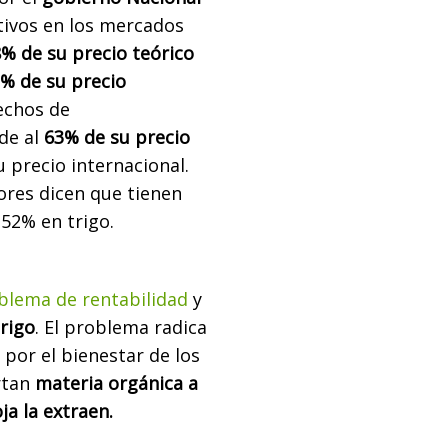
tivos en los mercados
% de su precio teórico
% de su precio
echos de
nde al
63% de su precio
u precio
internacional.
ores dicen que tienen
52% en trigo.
blema de rentabilidad
y
trigo
. El problema radica
 por el
bienestar de los
ortan
materia orgánica a
ja la extraen.