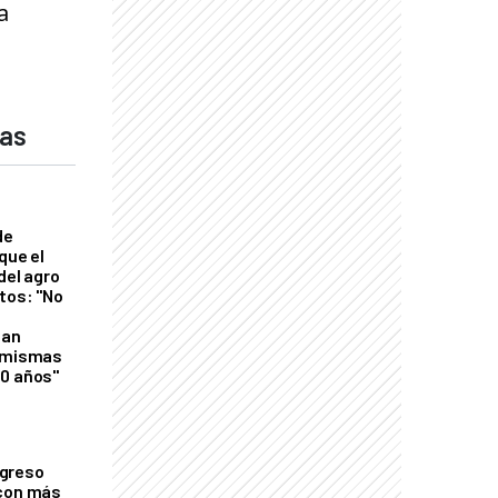
a
das
de
que el
del agro
tos: "No
n
gan
s mismas
50 años"
greso
 con más