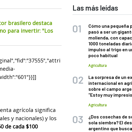
Las más leídas
or brasilero destaca
Cómo una pequeña 
o para invertir: "Los
pasó a ser un gigant
molienda, con capac
1000 toneladas diaria
impulso al trigo en 
poco habitual
nal","fid":"37555","attri
Agricultura
"media-
width":"601"}}]]
La sorpresa de un e
internacional en agr
sobre el campo arge
"Estoy muy impresi
Agricultura
enta agrícola significa
¿Dos cosechas de s
ales y nacionales) y los
sola siembra? El des
50 de cada $100
argentino que busca