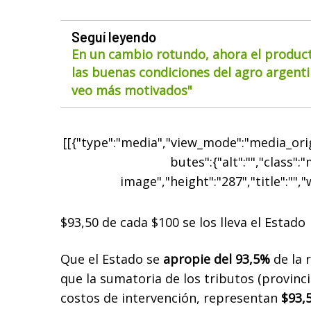
Seguí leyendo
En un cambio rotundo, ahora el product
las buenas condiciones del agro argentin
veo más motivados"
[[{"type":"media","view_mode":"media_origi
butes":{"alt":"","class":
image","height":"287","title":"","
$93,50 de cada $100 se los lleva el Estado
Que el Estado se
apropie del 93,5%
de la r
que la sumatoria de los tributos
(provinci
costos de intervención, representan
$93,