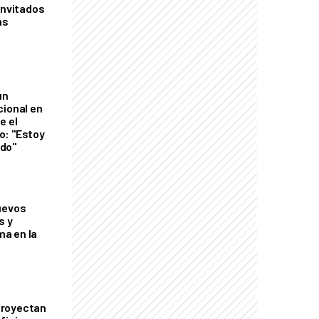
invitados
as
un
cional en
e el
o: "Estoy
do"
uevos
s y
a en la
proyectan