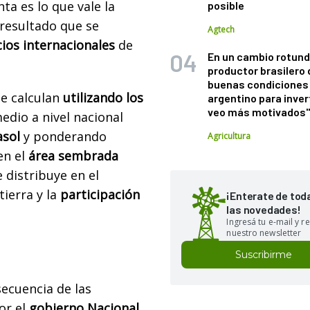
a es lo que vale la
posible
 resultado que se
Agtech
ios internacionales
de
En un cambio rotund
productor brasilero
buenas condiciones 
se calculan
utilizando los
argentino para inver
veo más motivados
dio a nivel nacional
asol
y ponderando
Agricultura
en el
área sembrada
e distribuye en el
 tierra
y la
participación
¡Enterate de tod
las novedades!
Ingresá tu e-mail y re
nuestro newsletter
Suscribirme
secuencia de las
or el
gobierno Nacional