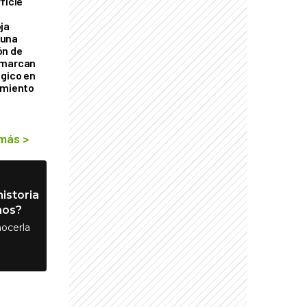
ficie
0
ja
 una
ón de
 marcan
ógico en
imiento
 más
>
istoria
nos?
ocerla