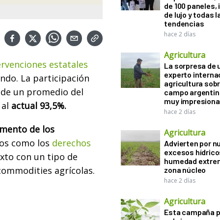
de 100 paneles, 
de lujo y todas l
tendencias
hace 2 días
Agricultura
ervenciones estatales
La sorpresa de 
experto interna
ndo. La participación
agricultura sobr
 de un promedio del
campo argentin
muy impresiona
 al
actual 93,5%.
hace 2 días
emento
de los
Agricultura
tos como los
derechos
Advierten por n
excesos hídrico
xto con un tipo de
humedad extrem
commodities agrícolas.
zona núcleo
hace 2 días
Agricultura
Esta campaña 