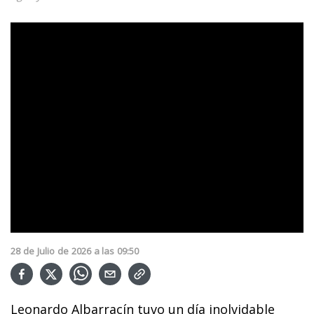
28
de
Julio
de
2026
a las
09:50
Leonardo Albarracín tuvo un día inolvidable