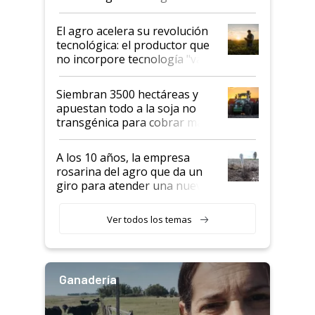
desafío de una tecnología clave
El agro acelera su revolución
tecnológica: el productor que
no incorpore tecnología "va a
perder el tren"
Siembran 3500 hectáreas y
apuestan todo a la soja no
transgénica para cobrar más
por tonelada: compraron un
semillero
A los 10 años, la empresa
rosarina del agro que da un
giro para atender una nueva
etapa en el agro
Ver todos los temas
Ganadería