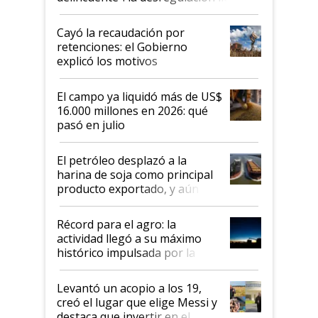
al Congreso Aapresid y hasta se
habló del financiamiento al IPCVA
Cayó la recaudación por
retenciones: el Gobierno
explicó los motivos
El campo ya liquidó más de US$
16.000 millones en 2026: qué
pasó en julio
El petróleo desplazó a la
harina de soja como principal
producto exportado, y aún así
el agro aportó casi seis de cada
diez dólares y sostuvo el
Récord para el agro: la
liderazgo en un semestre
actividad llegó a su máximo
récord
histórico impulsada por la
cosecha y las exportaciones
Levantó un acopio a los 19,
creó el lugar que elige Messi y
destaca que invertir en el