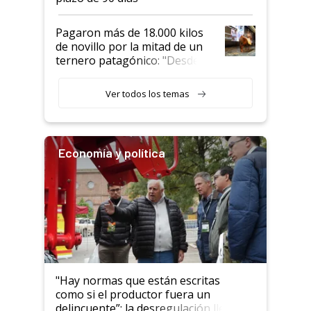
Pagaron más de 18.000 kilos
de novillo por la mitad de un
ternero patagónico: "Desde
que bajó del camión empezó a
llamar la atención"
Ver todos los temas
Economía y política
"Hay normas que están escritas
como si el productor fuera un
delincuente”: la desregulación llegó