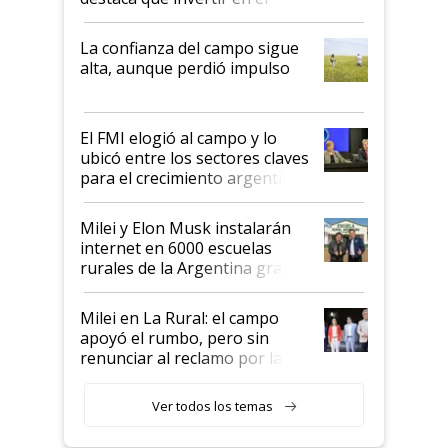
kirchnerismo era como "darle
plata a un hijo para droga":
La confianza del campo sigue
Juan Félix Rossetti, el libertario
alta, aunque perdió impulso
que de una dura crisis salió
más fuerte y apuesta al cambio
de Milei
El FMI elogió al campo y lo
ubicó entre los sectores claves
para el crecimiento argentino
Milei y Elon Musk instalarán
internet en 6000 escuelas
rurales de la Argentina gracias
a un acuerdo con Starlink
Milei en La Rural: el campo
apoyó el rumbo, pero sin
renunciar al reclamo por las
retenciones
Ver todos los temas