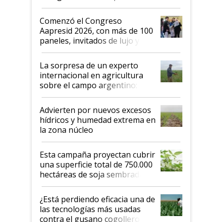
"No es bueno que en
Argentina se sigan discutiendo
Comenzó el Congreso
las mismas cosas de hace 50
Aapresid 2026, con más de 100
años"
paneles, invitados de lujo y
todas las tendencias
La sorpresa de un experto
internacional en agricultura
sobre el campo argentino:
"Estoy muy impresionado"
Advierten por nuevos excesos
hídricos y humedad extrema en
la zona núcleo
Esta campaña proyectan cubrir
una superficie total de 750.000
hectáreas de soja sembradas
con una nueva generación de
variedades que marcan un
¿Está perdiendo eficacia una de
salto tecnológico en genética y
las tecnologías más usadas
rendimiento
contra el gusano cogollero? El