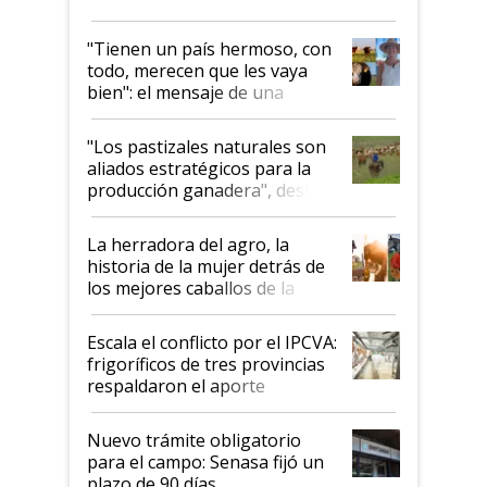
"Tienen un país hermoso, con
todo, merecen que les vaya
bien": el mensaje de una
ganadera uruguaya sobre las
oportunidades que se abren
"Los pastizales naturales son
para el agro en Argentina, con
aliados estratégicos para la
foco en la carne
producción ganadera", destaca
la iniciativa que ya reúne a 46
establecimientos en Argentina
La herradora del agro, la
historia de la mujer detrás de
los mejores caballos de la
Argentina y los mitos que
todavía hacen sufrir a estos
Escala el conflicto por el IPCVA:
animales: "Mientras me
frigoríficos de tres provincias
descalificaban, yo seguí
respaldaron el aporte
haciendo currículum"
obligatorio
Nuevo trámite obligatorio
para el campo: Senasa fijó un
plazo de 90 días