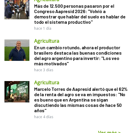
Más de 12.500 personas pasaron por el
Congreso Aapresid 2026: "Volvió a
demostrar que hablar del suelo es hablar de
todo el sistema productivo"
hace 1 día
Agricultura
En un cambio rotundo, ahora el productor
brasilero destaca las buenas condiciones
del agro argentino para invertir: "Los veo
más motivados"
hace 3 días
Agricultura
Marcelo Torres de Aapresid alertó que el 62%
de la renta del agro se va en impuestos: "No
es bueno que en Argentina se sigan
discutiendo las mismas cosas de hace 50
años"
hace 4 días
Ver más
>