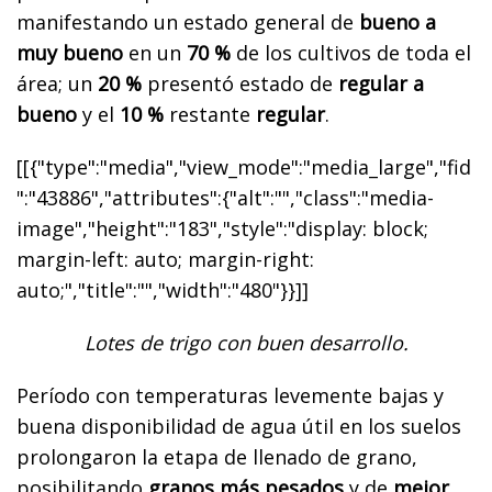
manifestando un estado general de
bueno a
muy bueno
en un
70 %
de los cultivos de toda el
área; un
20 %
presentó estado de
regular a
bueno
y el
10 %
restante
regular
.
[[{"type":"media","view_mode":"media_large","fid
":"43886","attributes":{"alt":"","class":"media-
image","height":"183","style":"display: block;
margin-left: auto; margin-right:
auto;","title":"","width":"480"}}]]
Lotes de trigo con buen desarrollo.
Período con temperaturas levemente bajas y
buena disponibilidad de agua útil en los suelos
prolongaron la etapa de llenado de grano,
posibilitando
granos más pesados
y de
mejor