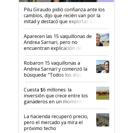
Pilu Giraudo pidió confianza ante los
cambios, dijo que recién van por la
mitad y destacó que exportar dejó de
ser "para unos pocos": "Tenemos un
mandato muy claro del gobierno
Aparecen las 15 vaquillonas de
nacional"
Andrea Sarnari, pero no
encuentran explicación de
cómo llegaron allí
Robaron 15 vaquillonas a
Andrea Sarnari y comenzó la
búsqueda: “Todos los días le
toca a algún productor”
Cuesta $6 millones: la
inversión que crece entre los
ganaderos en un momento
histórico para la actividad
La hacienda recuperó precio,
pero el mercado ya mira el
próximo techo