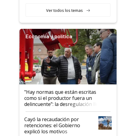
obligatorio
Ver todos los temas
Economía y política
"Hay normas que están escritas
como si el productor fuera un
delincuente”: la desregulación llegó
al Congreso Aapresid y hasta se
habló del financiamiento al IPCVA
Cayó la recaudación por
retenciones: el Gobierno
explicó los motivos