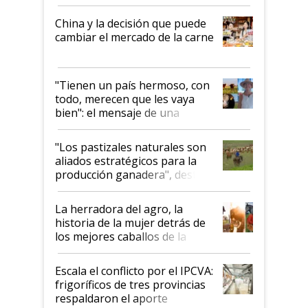
China y la decisión que puede
cambiar el mercado de la carne
"Tienen un país hermoso, con
todo, merecen que les vaya
bien": el mensaje de una
ganadera uruguaya sobre las
oportunidades que se abren
"Los pastizales naturales son
para el agro en Argentina, con
aliados estratégicos para la
foco en la carne
producción ganadera", destaca
la iniciativa que ya reúne a 46
establecimientos en Argentina
La herradora del agro, la
historia de la mujer detrás de
los mejores caballos de la
Argentina y los mitos que
todavía hacen sufrir a estos
Escala el conflicto por el IPCVA:
animales: "Mientras me
frigoríficos de tres provincias
descalificaban, yo seguí
respaldaron el aporte
haciendo currículum"