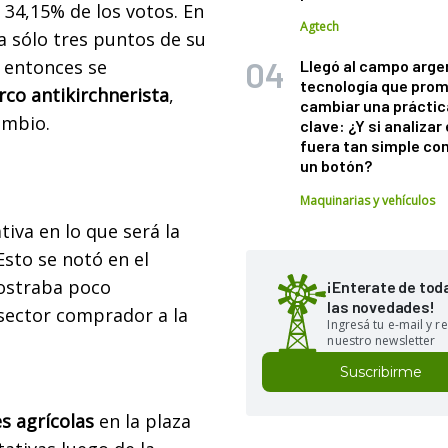
 34,15% de los votos. En
Agtech
a sólo tres puntos de su
 entonces se
Llegó al campo arge
tecnología que pro
rco antikirchnerista
,
cambiar una práctic
ambio.
clave: ¿Y si analizar 
fuera tan simple co
un botón?
Maquinarias y vehículos
iva en lo que será la
Esto se notó en el
mostraba poco
¡Enterate de tod
las novedades!
 sector comprador a la
Ingresá tu e-mail y re
nuestro newsletter
Suscribirme
s agrícolas
en la plaza