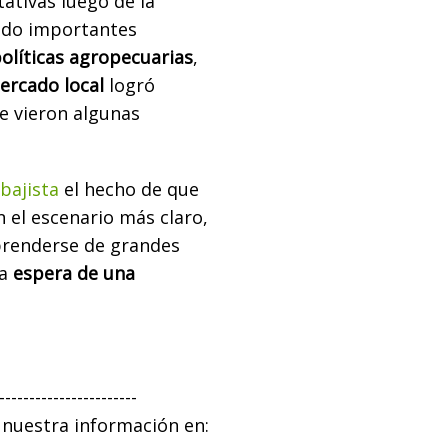
tativas luego de la
ndo importantes
olíticas agropecuarias
,
ercado local
logró
e vieron algunas
 bajista
el hecho de que
on el escenario más claro,
prenderse de grandes
la
espera de una
-----------------------
 nuestra información en: