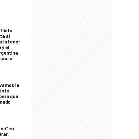
flicto
ta al
esta tener
 y el
Argentina
 sucio"
lvamos la
tante
mbera que
rnado
ión” en
Gran