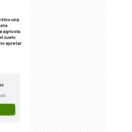
ntino una
mete
a agrícola
el suelo
mo apretar
as
cibí