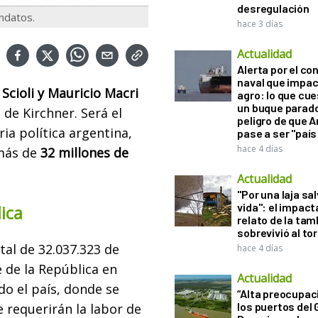
desregulación
andatos.
hace 3 días
Actualidad
Alerta por el con
naval que impac
 Scioli y Mauricio Macri
agro: lo que cu
un buque parado
 de Kirchner. Será el
peligro de que 
ria política argentina,
pase a ser "país
hace 4 días
más de
32 millones de
Actualidad
"Por una laja sa
vida": el impac
lica
relato de la ta
sobrevivió al to
otal de 32.037.323 de
hace 4 días
 de la República en
Actualidad
o el país, donde se
“Alta preocupac
los puertos del 
e requerirán la labor de