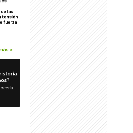
ques
de las
n tensión
de fuerza
s
 más
>
istoria
nos?
ocerla