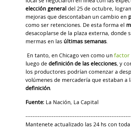
local se negociaron en linea con las expec
elección general
del 25 de octubre, logra
mejoras que descontaban un cambio en
p
como ser retenciones.
De esta forma el
m
desacoplarse de la plaza externa, donde s
mermas en las
últimas semanas
.
En tanto, en Chicago ven como un
factor
luego de
definición de las elecciones
, y c
los productores podrían comenzar a des
volúmenes de mercadería que estaban a 
definición
.
Fuente:
La Nación, La Capital
------------------------------------------------------------
Mantenete actualizado las 24 hs con toda