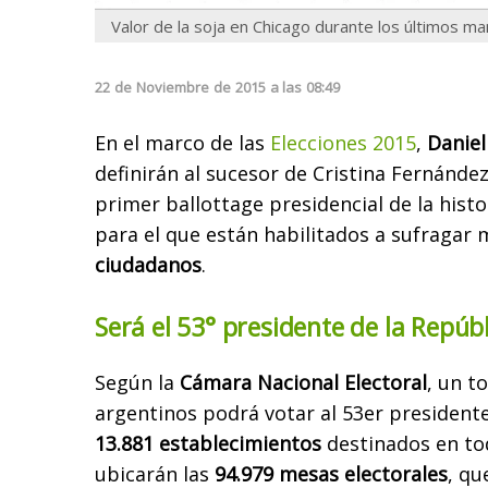
Valor de la soja en Chicago durante los últimos m
22
de
Noviembre
de
2015
a las
08:49
En el marco de las
Elecciones 2015
,
Daniel
definirán al sucesor de Cristina Fernández
primer ballottage presidencial de la histo
para el que están habilitados a sufragar 
ciudadanos
.
Será el 53° presidente de la Repúb
Según la
Cámara Nacional Electoral
, un t
argentinos podrá votar al 53er presidente
13.881 establecimientos
destinados en tod
ubicarán las
94.979 mesas electorales
, qu