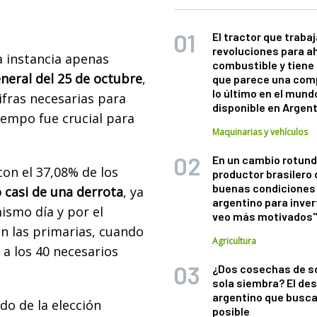
El tractor que trabaj
revoluciones para a
a instancia apenas
combustible y tiene
eneral del 25 de octubre
,
que parece una com
lo último en el mund
ifras necesarias para
disponible en Argen
iempo fue crucial para
Maquinarias y vehículos
En un cambio rotund
con el 37,08% de los
productor brasilero
buenas condiciones 
 casi de una derrota
, ya
argentino para inver
ismo día y por el
veo más motivados
n las primarias, cuando
Agricultura
 a los 40 necesarios
¿Dos cosechas de s
sola siembra? El des
argentino que busca
ido de la elección
posible