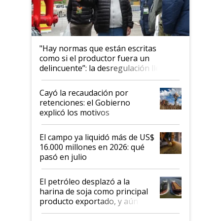
"Hay normas que están escritas
como si el productor fuera un
delincuente”: la desregulación llegó
al Congreso Aapresid y hasta se
habló del financiamiento al IPCVA
Cayó la recaudación por
retenciones: el Gobierno
explicó los motivos
El campo ya liquidó más de US$
16.000 millones en 2026: qué
pasó en julio
El petróleo desplazó a la
harina de soja como principal
producto exportado, y aún así
el agro aportó casi seis de cada
diez dólares y sostuvo el