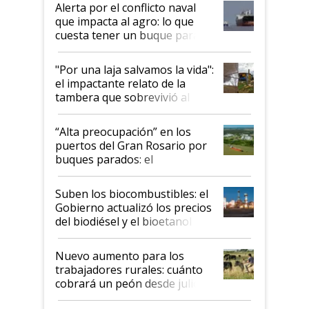
Alerta por el conflicto naval
que impacta al agro: lo que
cuesta tener un buque parado
y el peligro de que Argentina
pase a ser "país sucio"
"Por una laja salvamos la vida":
el impactante relato de la
tambera que sobrevivió al
tornado
“Alta preocupación” en los
puertos del Gran Rosario por
buques parados: el
funcionamiento de las
exportadoras en tensión tras
Suben los biocombustibles: el
la medida de fuerza de los
Gobierno actualizó los precios
prácticos
del biodiésel y el bioetanol
Nuevo aumento para los
trabajadores rurales: cuánto
cobrará un peón desde julio