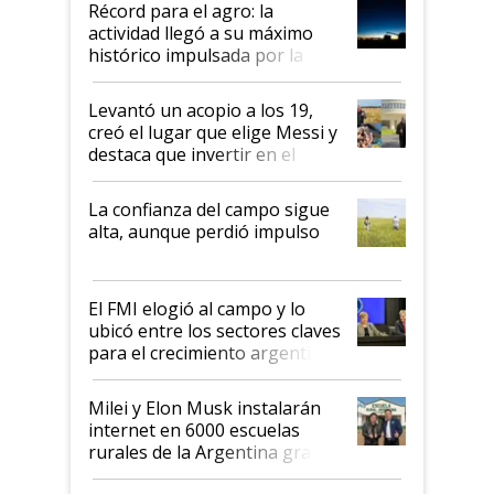
Récord para el agro: la
liderazgo en un semestre
actividad llegó a su máximo
récord
histórico impulsada por la
cosecha y las exportaciones
Levantó un acopio a los 19,
creó el lugar que elige Messi y
destaca que invertir en el
kirchnerismo era como "darle
plata a un hijo para droga":
La confianza del campo sigue
Juan Félix Rossetti, el libertario
alta, aunque perdió impulso
que de una dura crisis salió
más fuerte y apuesta al cambio
de Milei
El FMI elogió al campo y lo
ubicó entre los sectores claves
para el crecimiento argentino
Milei y Elon Musk instalarán
internet en 6000 escuelas
rurales de la Argentina gracias
a un acuerdo con Starlink