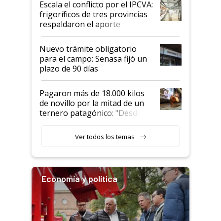
Escala el conflicto por el IPCVA:
animales: "Mientras me
frigoríficos de tres provincias
descalificaban, yo seguí
respaldaron el aporte
haciendo currículum"
obligatorio
Nuevo trámite obligatorio
para el campo: Senasa fijó un
plazo de 90 días
Pagaron más de 18.000 kilos
de novillo por la mitad de un
ternero patagónico: "Desde
que bajó del camión empezó a
llamar la atención"
Ver todos los temas
Economía y política