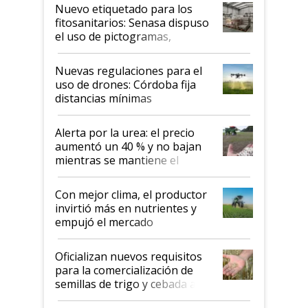
fina
Nuevo etiquetado para los
fitosanitarios: Senasa dispuso
el uso de pictogramas,
palabras de advertencia e
indicaciones
Nuevas regulaciones para el
uso de drones: Córdoba fija
distancias mínimas
Alerta por la urea: el precio
aumentó un 40 % y no bajan
mientras se mantiene el
conflicto en Medio Oriente
Con mejor clima, el productor
invirtió más en nutrientes y
empujó el mercado
Oficializan nuevos requisitos
para la comercialización de
semillas de trigo y cebada a
granel