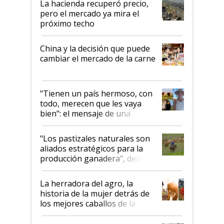
La hacienda recuperó precio,
pero el mercado ya mira el
próximo techo
China y la decisión que puede
cambiar el mercado de la carne
"Tienen un país hermoso, con
todo, merecen que les vaya
bien": el mensaje de una
ganadera uruguaya sobre las
oportunidades que se abren
"Los pastizales naturales son
para el agro en Argentina, con
aliados estratégicos para la
foco en la carne
producción ganadera", destaca
la iniciativa que ya reúne a 46
establecimientos en Argentina
La herradora del agro, la
historia de la mujer detrás de
los mejores caballos de la
Argentina y los mitos que
todavía hacen sufrir a estos