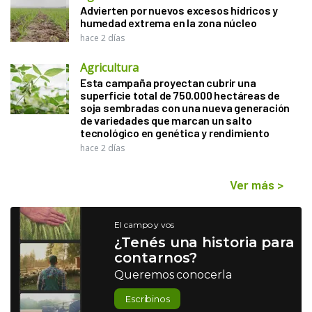
Advierten por nuevos excesos hídricos y
humedad extrema en la zona núcleo
hace 2 días
Agricultura
Esta campaña proyectan cubrir una
superficie total de 750.000 hectáreas de
soja sembradas con una nueva generación
de variedades que marcan un salto
tecnológico en genética y rendimiento
hace 2 días
Ver más
>
El campo y vos
¿Tenés una historia para
contarnos?
Queremos conocerla
Escribinos