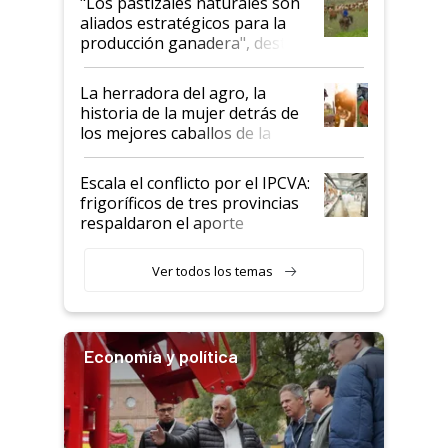
"Los pastizales naturales son
para el agro en Argentina, con
aliados estratégicos para la
foco en la carne
producción ganadera", destaca
la iniciativa que ya reúne a 46
establecimientos en Argentina
La herradora del agro, la
historia de la mujer detrás de
los mejores caballos de la
Argentina y los mitos que
todavía hacen sufrir a estos
Escala el conflicto por el IPCVA:
animales: "Mientras me
frigoríficos de tres provincias
descalificaban, yo seguí
respaldaron el aporte
haciendo currículum"
obligatorio
Ver todos los temas
Economía y política