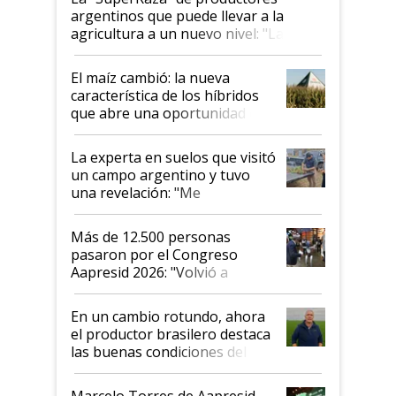
argentinos que puede llevar a la
agricultura a un nuevo nivel: "Las
posibilidades de crecimiento son
infinitas"
El maíz cambió: la nueva
característica de los híbridos
que abre una oportunidad en
el lote
La experta en suelos que visitó
un campo argentino y tuvo
una revelación: "Me
impresionó mucho"
Más de 12.500 personas
pasaron por el Congreso
Aapresid 2026: "Volvió a
demostrar que hablar del
suelo es hablar de todo el
En un cambio rotundo, ahora
sistema productivo"
el productor brasilero destaca
las buenas condiciones del
agro argentino para invertir:
"Los veo más motivados"
Marcelo Torres de Aapresid