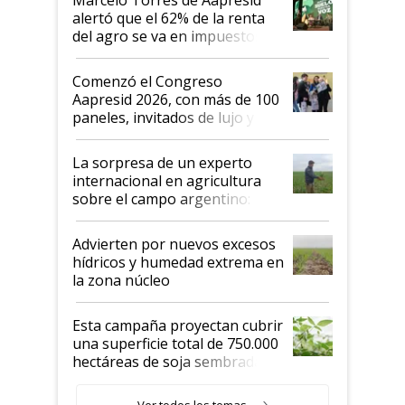
alertó que el 62% de la renta
del agro se va en impuestos:
"No es bueno que en
Argentina se sigan discutiendo
Comenzó el Congreso
las mismas cosas de hace 50
Aapresid 2026, con más de 100
años"
paneles, invitados de lujo y
todas las tendencias
La sorpresa de un experto
internacional en agricultura
sobre el campo argentino:
"Estoy muy impresionado"
Advierten por nuevos excesos
hídricos y humedad extrema en
la zona núcleo
Esta campaña proyectan cubrir
una superficie total de 750.000
hectáreas de soja sembradas
con una nueva generación de
variedades que marcan un
Ver todos los temas