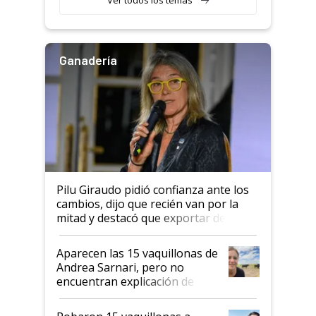
salto tecnológico en genética y
rendimiento
Ganadería
Pilu Giraudo pidió confianza ante los
cambios, dijo que recién van por la
mitad y destacó que exportar dejó de
ser "para unos pocos": "Tenemos un
mandato muy claro del gobierno
Aparecen las 15 vaquillonas de
nacional"
Andrea Sarnari, pero no
encuentran explicación de
cómo llegaron allí