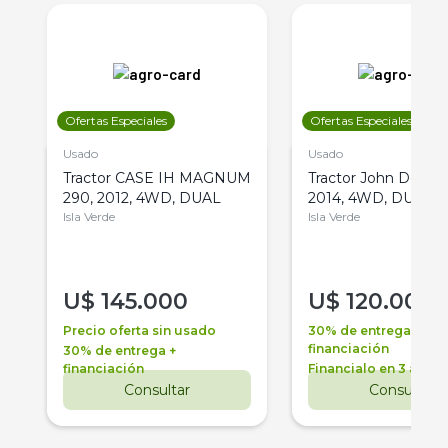
Ofertas Especiales
Ofertas Especiales
Usado
Usado
Tractor CASE IH MAGNUM
Tractor John Deere 
290, 2012, 4WD, DUAL
2014, 4WD, DUAL
Isla Verde
Isla Verde
U$
145.000
U$
120.000
Precio oferta sin usado
30% de entrega +
financiación
30% de entrega +
financiación
Financialo en 3 años
Consultar
Consultar