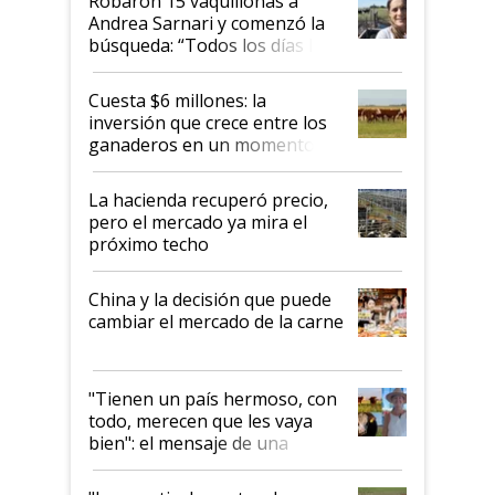
Robaron 15 vaquillonas a
Andrea Sarnari y comenzó la
búsqueda: “Todos los días le
toca a algún productor”
Cuesta $6 millones: la
inversión que crece entre los
ganaderos en un momento
histórico para la actividad
La hacienda recuperó precio,
pero el mercado ya mira el
próximo techo
China y la decisión que puede
cambiar el mercado de la carne
"Tienen un país hermoso, con
todo, merecen que les vaya
bien": el mensaje de una
ganadera uruguaya sobre las
oportunidades que se abren