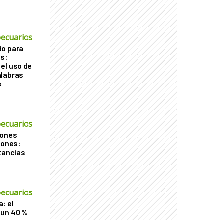
ecuarios
do para
os:
el uso de
alabras
e
ecuarios
iones
rones:
stancias
ecuarios
a: el
 un 40 %