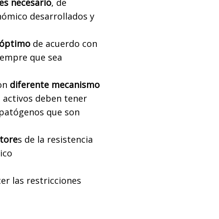
es necesario
, de
ómico desarrollados y
óptimo
de acuerdo con
siempre que sea
con
diferente mecanismo
 activos deben tener
os patógenos que son
tore
s de la resistencia
gico
r las restricciones