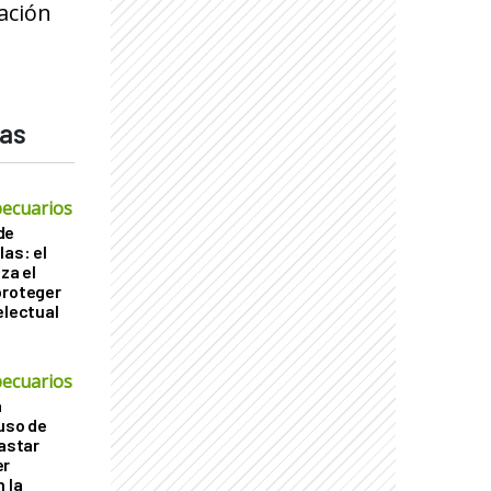
ración
das
ecuarios
de
las: el
za el
proteger
electual
ecuarios
a
 uso de
gastar
er
 la