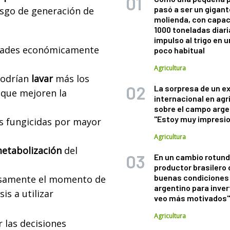
pasó a ser un gigant
esgo de generación de
molienda, con capac
1000 toneladas diaria
impulso al trigo en 
edades económicamente
poco habitual
Agricultura
podrían
lavar
más los
La sorpresa de un e
 que mejoren la
internacional en agr
sobre el campo arge
"Estoy muy impresi
s fungicidas por mayor
Agricultura
etabolización
del
En un cambio rotund
productor brasilero
buenas condiciones 
cisamente el momento de
argentino para inver
is a utilizar
veo más motivados
Agricultura
r las decisiones