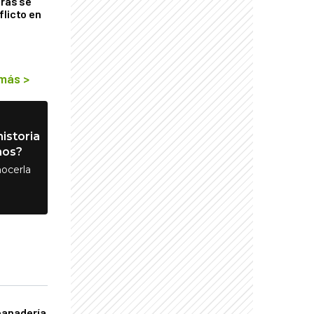
tras se
flicto en
 más
>
istoria
nos?
ocerla
panadería