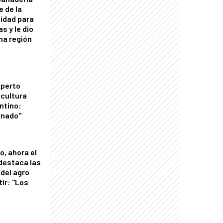
e de la
idad para
s y le dio
una región
xperto
icultura
ntino:
onado"
o, ahora el
 destaca las
del agro
tir: "Los
"