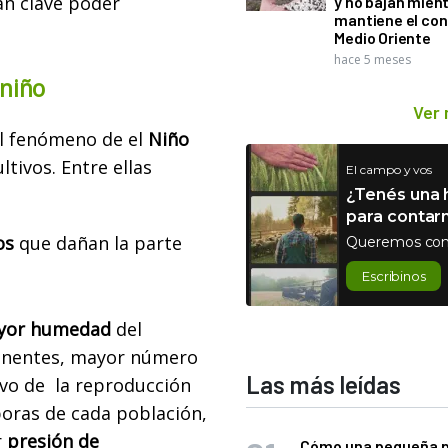
an clave poder
y no bajan mien
mantiene el con
Medio Oriente
hace 5 meses
 niño
Ver
el fenómeno de el
Niño
tivos. Entre ellas
El campo y vos
¿Tenés una h
para contar
os
que dañan la parte
Queremos con
Escribinos
yor humedad
del
onentes, mayor número
Las más leídas
tivo de la reproducción
oras de cada población,
r
presión de
Cómo una pequeña 