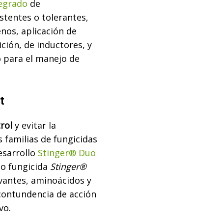
egrado
de
stentes o tolerantes,
enos, aplicación de
ición, de inductores, y
 para el manejo de
t
rol
y evitar la
 familias de fungicidas
sarrollo
Stinger® Duo
do fungicida
Stinger®
vantes, aminoácidos y
contundencia de acción
vo.