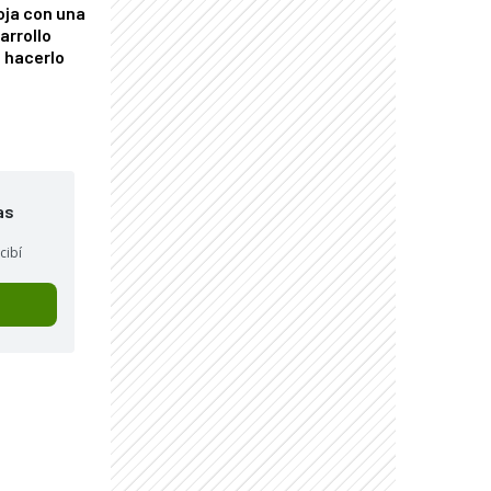
oja con una
arrollo
 hacerlo
as
cibí