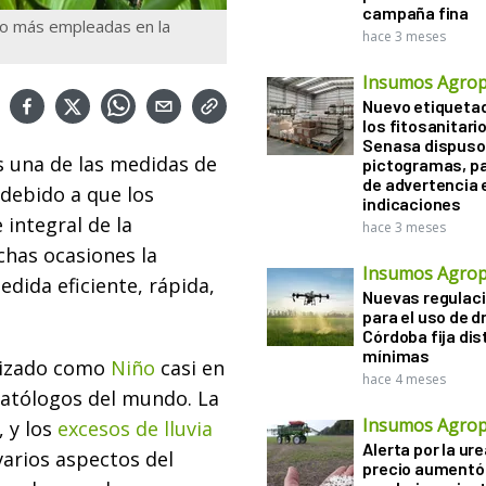
campaña fina
jo más empleadas en la
hace 3 meses
Insumos Agrop
Nuevo etiqueta
los fitosanitari
Senasa dispuso 
 una de las medidas de
pictogramas, p
de advertencia 
debido a que los
indicaciones
 integral de la
hace 3 meses
chas ocasiones la
Insumos Agrop
dida eficiente, rápida,
Nuevas regulac
para el uso de d
Córdoba fija di
mínimas
orizado como
Niño
casi en
hace 4 meses
matólogos del mundo. La
Insumos Agrop
 y los
excesos de lluvia
Alerta por la ure
varios aspectos del
precio aumentó