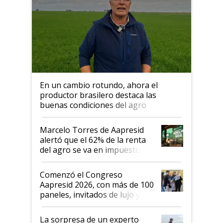
En un cambio rotundo, ahora el
productor brasilero destaca las
buenas condiciones del agro
argentino para invertir: "Los veo
más motivados"
Marcelo Torres de Aapresid
alertó que el 62% de la renta
del agro se va en impuestos:
"No es bueno que en
Argentina se sigan discutiendo
Comenzó el Congreso
las mismas cosas de hace 50
Aapresid 2026, con más de 100
años"
paneles, invitados de lujo y
todas las tendencias
La sorpresa de un experto