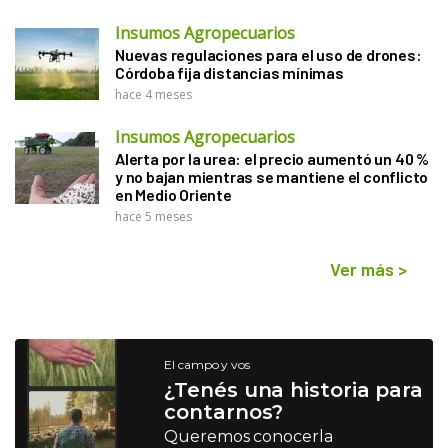
Insumos Agropecuarios
Nuevas regulaciones para el uso de drones:
Córdoba fija distancias mínimas
hace 4 meses
Insumos Agropecuarios
Alerta por la urea: el precio aumentó un 40 %
y no bajan mientras se mantiene el conflicto
en Medio Oriente
hace 5 meses
Ver más
>
El campo y vos
¿Tenés una historia para
contarnos?
Queremos conocerla