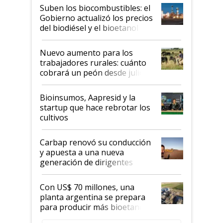
exportadoras en tensión tras
Suben los biocombustibles: el
la medida de fuerza de los
Gobierno actualizó los precios
prácticos
del biodiésel y el bioetanol
Nuevo aumento para los
trabajadores rurales: cuánto
cobrará un peón desde julio
Bioinsumos, Aapresid y la
startup que hace rebrotar los
cultivos
Carbap renovó su conducción
y apuesta a una nueva
generación de dirigentes
rurales
Con US$ 70 millones, una
planta argentina se prepara
para producir más bioetanol
que nunca