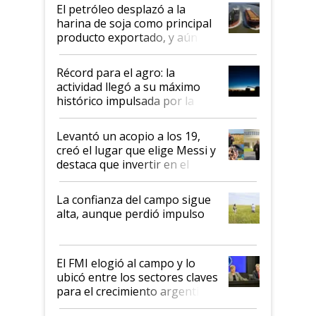
El petróleo desplazó a la
harina de soja como principal
producto exportado, y aún así
el agro aportó casi seis de cada
diez dólares y sostuvo el
Récord para el agro: la
liderazgo en un semestre
actividad llegó a su máximo
récord
histórico impulsada por la
cosecha y las exportaciones
Levantó un acopio a los 19,
creó el lugar que elige Messi y
destaca que invertir en el
kirchnerismo era como "darle
plata a un hijo para droga":
La confianza del campo sigue
Juan Félix Rossetti, el libertario
alta, aunque perdió impulso
que de una dura crisis salió
más fuerte y apuesta al cambio
de Milei
El FMI elogió al campo y lo
ubicó entre los sectores claves
para el crecimiento argentino