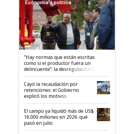
Economía y política
"Hay normas que están escritas
como si el productor fuera un
delincuente”: la desregulación llegó
al Congreso Aapresid y hasta se
habló del financiamiento al IPCVA
Cayó la recaudación por
retenciones: el Gobierno
explicó los motivos
El campo ya liquidó más de US$
16.000 millones en 2026: qué
pasó en julio