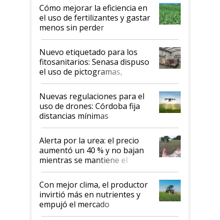
Cómo mejorar la eficiencia en
el uso de fertilizantes y gastar
menos sin perder
productividad en la campaña
fina
Nuevo etiquetado para los
fitosanitarios: Senasa dispuso
el uso de pictogramas,
palabras de advertencia e
indicaciones
Nuevas regulaciones para el
uso de drones: Córdoba fija
distancias mínimas
Alerta por la urea: el precio
aumentó un 40 % y no bajan
mientras se mantiene el
conflicto en Medio Oriente
Con mejor clima, el productor
invirtió más en nutrientes y
empujó el mercado