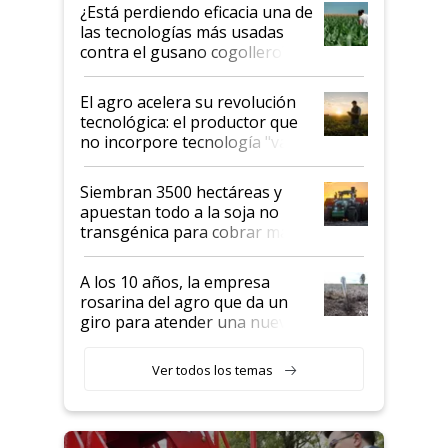
variedades que marcan un
¿Está perdiendo eficacia una de
salto tecnológico en genética y
las tecnologías más usadas
rendimiento
contra el gusano cogollero? El
desafío de una tecnología clave
El agro acelera su revolución
tecnológica: el productor que
no incorpore tecnología "va a
perder el tren"
Siembran 3500 hectáreas y
apuestan todo a la soja no
transgénica para cobrar más
por tonelada: compraron un
semillero
A los 10 años, la empresa
rosarina del agro que da un
giro para atender una nueva
etapa en el agro
Ver todos los temas