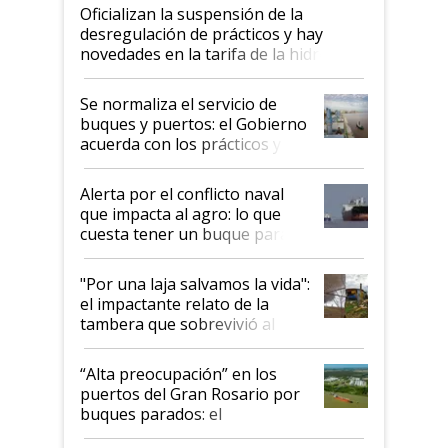
Oficializan la suspensión de la
desregulación de prácticos y hay
novedades en la tarifa de la hidrovía
Se normaliza el servicio de
buques y puertos: el Gobierno
acuerda con los prácticos y
suspende el decreto de
desregulación
Alerta por el conflicto naval
que impacta al agro: lo que
cuesta tener un buque parado
y el peligro de que Argentina
pase a ser "país sucio"
"Por una laja salvamos la vida":
el impactante relato de la
tambera que sobrevivió al
tornado
“Alta preocupación” en los
puertos del Gran Rosario por
buques parados: el
funcionamiento de las