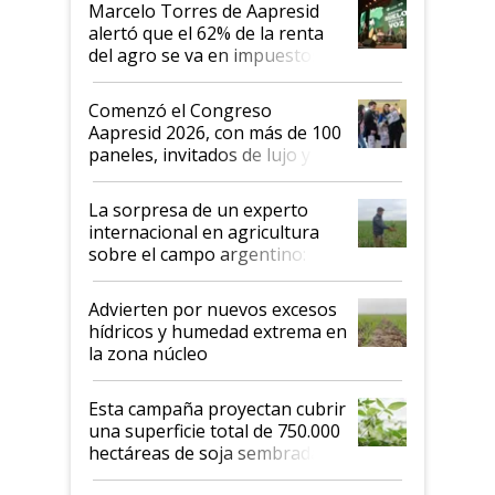
Marcelo Torres de Aapresid
alertó que el 62% de la renta
del agro se va en impuestos:
"No es bueno que en
Argentina se sigan discutiendo
Comenzó el Congreso
las mismas cosas de hace 50
Aapresid 2026, con más de 100
años"
paneles, invitados de lujo y
todas las tendencias
La sorpresa de un experto
internacional en agricultura
sobre el campo argentino:
"Estoy muy impresionado"
Advierten por nuevos excesos
hídricos y humedad extrema en
la zona núcleo
Esta campaña proyectan cubrir
una superficie total de 750.000
hectáreas de soja sembradas
con una nueva generación de