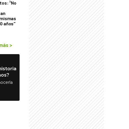
tos: "No
n
gan
s mismas
50 años"
 más
>
istoria
nos?
ocerla