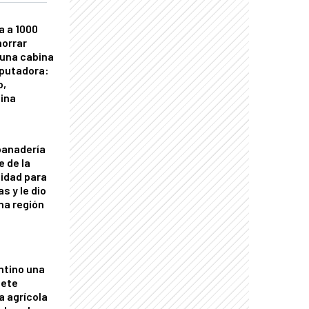
a a 1000
horrar
 una cabina
putadora:
o,
tina
panadería
e de la
idad para
s y le dio
una región
ntino una
mete
a agrícola