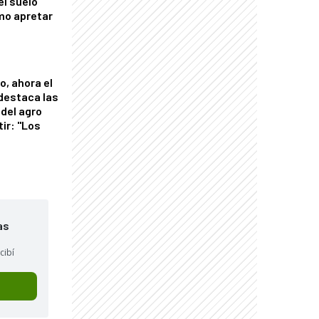
el suelo
mo apretar
o, ahora el
 destaca las
del agro
tir: "Los
"
as
cibí