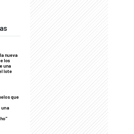
das
 la nueva
e los
re una
l lote
uelos que
o una
ho"