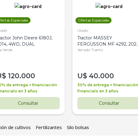
fertas Especiales
Ofertas Especiales
sado
Usado
ractor John Deere 6180J,
Tractor MASSEY
014, 4WD, DUAL
FERGUSSON MF 4292, 2020
la Verde
4WD, PATON
Venado Tuerto
U$
120.000
U$
40.000
0% de entrega + financiación
30% de entrega + financiación
inancialo en 3 años
Financialo en 3 años
Consultar
Consultar
ión de cultivos
Fertilizantes
Silo bolsas