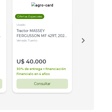
Ofertas Especiales
Ofertas Especiales
Usado
Usado
Tractor MASSEY
Tractor AGCO ALL
,
FERGUSSON MF 4297, 2020,
2003, 4WD, PA
4WD, PATON
Venado Tuerto
Venado Tuerto
U$
40.000
U$
30.000
30% de entrega + financiación
30% de entrega + 
Financialo en 4 años
Financialo en 3 a
Consultar
Consul