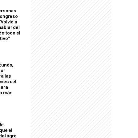
personas
Congreso
Volvió a
ablar del
de todo el
tivo"
tundo,
tor
ca las
ones del
para
eo más
de
que el
del agro