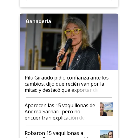
rendimiento
Ganadería
Pilu Giraudo pidió confianza ante los
cambios, dijo que recién van por la
mitad y destacó que exportar dejó de
ser "para unos pocos": "Tenemos un
mandato muy claro del gobierno
Aparecen las 15 vaquillonas de
nacional"
Andrea Sarnari, pero no
encuentran explicación de
cómo llegaron allí
Robaron 15 vaquillonas a