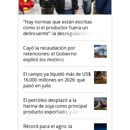
"Hay normas que están escritas
como si el productor fuera un
delincuente”: la desregulación llegó
al Congreso Aapresid y hasta se
habló del financiamiento al IPCVA
Cayó la recaudación por
retenciones: el Gobierno
explicó los motivos
El campo ya liquidó más de US$
16.000 millones en 2026: qué
pasó en julio
El petróleo desplazó a la
harina de soja como principal
producto exportado, y aún así
el agro aportó casi seis de cada
diez dólares y sostuvo el
Récord para el agro: la
liderazgo en un semestre