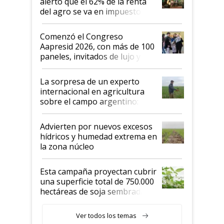
alertó que el 62% de la renta
del agro se va en impuestos:
"No es bueno que en
Argentina se sigan discutiendo
Comenzó el Congreso
las mismas cosas de hace 50
Aapresid 2026, con más de 100
años"
paneles, invitados de lujo y
todas las tendencias
La sorpresa de un experto
internacional en agricultura
sobre el campo argentino:
"Estoy muy impresionado"
Advierten por nuevos excesos
hídricos y humedad extrema en
la zona núcleo
Esta campaña proyectan cubrir
una superficie total de 750.000
hectáreas de soja sembradas
con una nueva generación de
variedades que marcan un
Ver todos los temas
salto tecnológico en genética y