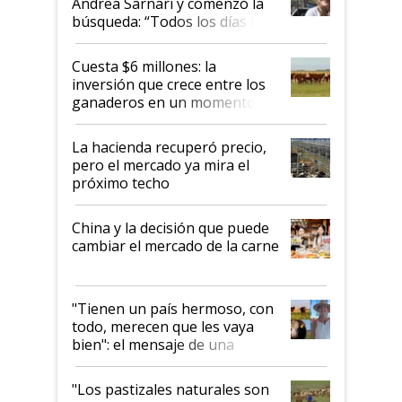
Andrea Sarnari y comenzó la
búsqueda: “Todos los días le
toca a algún productor”
Cuesta $6 millones: la
inversión que crece entre los
ganaderos en un momento
histórico para la actividad
La hacienda recuperó precio,
pero el mercado ya mira el
próximo techo
China y la decisión que puede
cambiar el mercado de la carne
"Tienen un país hermoso, con
todo, merecen que les vaya
bien": el mensaje de una
ganadera uruguaya sobre las
oportunidades que se abren
"Los pastizales naturales son
para el agro en Argentina, con