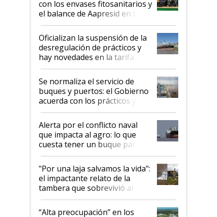
con los envases fitosanitarios y
el balance de Aapresid en La
Posta
Oficializan la suspensión de la
desregulación de prácticos y
hay novedades en la tarifa de
la hidrovía
Se normaliza el servicio de
buques y puertos: el Gobierno
acuerda con los prácticos y
suspende el decreto de
desregulación
Alerta por el conflicto naval
que impacta al agro: lo que
cuesta tener un buque parado
y el peligro de que Argentina
pase a ser "país sucio"
"Por una laja salvamos la vida":
el impactante relato de la
tambera que sobrevivió al
tornado
“Alta preocupación” en los