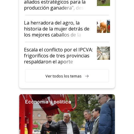
aliados estratégicos para la
foco en la carne
producción ganadera", destaca
la iniciativa que ya reúne a 46
establecimientos en Argentina
La herradora del agro, la
historia de la mujer detrás de
los mejores caballos de la
Argentina y los mitos que
todavía hacen sufrir a estos
Escala el conflicto por el IPCVA:
animales: "Mientras me
frigoríficos de tres provincias
descalificaban, yo seguí
respaldaron el aporte
haciendo currículum"
obligatorio
Ver todos los temas
Economía y política