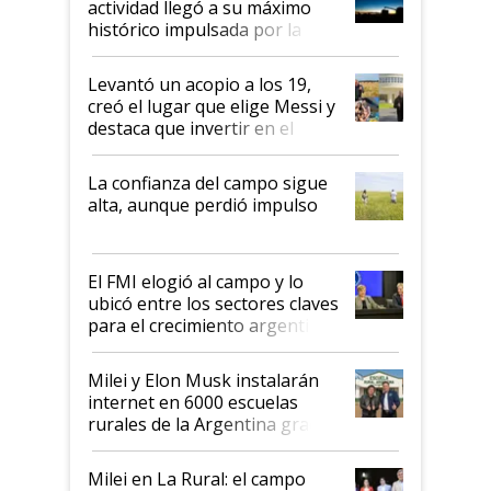
actividad llegó a su máximo
récord
histórico impulsada por la
cosecha y las exportaciones
Levantó un acopio a los 19,
creó el lugar que elige Messi y
destaca que invertir en el
kirchnerismo era como "darle
plata a un hijo para droga":
La confianza del campo sigue
Juan Félix Rossetti, el libertario
alta, aunque perdió impulso
que de una dura crisis salió
más fuerte y apuesta al cambio
de Milei
El FMI elogió al campo y lo
ubicó entre los sectores claves
para el crecimiento argentino
Milei y Elon Musk instalarán
internet en 6000 escuelas
rurales de la Argentina gracias
a un acuerdo con Starlink
Milei en La Rural: el campo