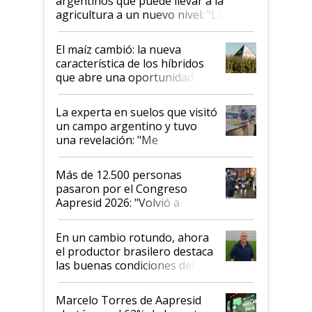
argentinos que puede llevar a la
agricultura a un nuevo nivel: "Las
posibilidades de crecimiento son
infinitas"
El maíz cambió: la nueva
característica de los híbridos
que abre una oportunidad en
el lote
La experta en suelos que visitó
un campo argentino y tuvo
una revelación: "Me
impresionó mucho"
Más de 12.500 personas
pasaron por el Congreso
Aapresid 2026: "Volvió a
demostrar que hablar del
suelo es hablar de todo el
En un cambio rotundo, ahora
sistema productivo"
el productor brasilero destaca
las buenas condiciones del
agro argentino para invertir:
"Los veo más motivados"
Marcelo Torres de Aapresid