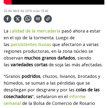
29
de
Abril
de
2016
a las
15:42
La
calidad de la mercadería
pasó ahora a estar
en el ojo de la tormenta. Luego de
las
persistentes lluvias
que afectaron a varias
regiones productoras, en la zona núcleo se
observan
muchos granos dañados
, siendo
las
variedades cortas
de soja las más afectadas.
"Granos
podridos
, chuzos, livianos, brotados y
húmedos, se suman a las pérdidas que se
despliegan por desgrane y por las
colas de las
cosechadoras
", señalaron en el
informe
semanal
de la Bolsa de Comercio de Rosario