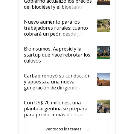
Gobierno actualizó los precios
prácticos
del biodiésel y el bioetanol
Nuevo aumento para los
trabajadores rurales: cuánto
cobrará un peón desde julio
Bioinsumos, Aapresid y la
startup que hace rebrotar los
cultivos
Carbap renovó su conducción
y apuesta a una nueva
generación de dirigentes
rurales
Con US$ 70 millones, una
planta argentina se prepara
para producir más bioetanol
que nunca
Ver todos los temas