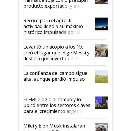
producto exportado, y aún así
el agro aportó casi seis de cada
diez dólares y sostuvo el
Récord para el agro: la
liderazgo en un semestre
actividad llegó a su máximo
récord
histórico impulsada por la
cosecha y las exportaciones
Levantó un acopio a los 19,
creó el lugar que elige Messi y
destaca que invertir en el
kirchnerismo era como "darle
plata a un hijo para droga":
La confianza del campo sigue
Juan Félix Rossetti, el libertario
alta, aunque perdió impulso
que de una dura crisis salió
más fuerte y apuesta al cambio
de Milei
El FMI elogió al campo y lo
ubicó entre los sectores claves
para el crecimiento argentino
Milei y Elon Musk instalarán