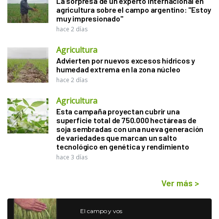
La sorpresa de un experto internacional en
agricultura sobre el campo argentino: "Estoy
muy impresionado"
hace 2 días
Agricultura
Advierten por nuevos excesos hídricos y
humedad extrema en la zona núcleo
hace 2 días
Agricultura
Esta campaña proyectan cubrir una
superficie total de 750.000 hectáreas de
soja sembradas con una nueva generación
de variedades que marcan un salto
tecnológico en genética y rendimiento
hace 3 días
Ver más
>
El campo y vos