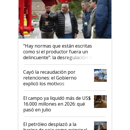
"Hay normas que están escritas
como si el productor fuera un
delincuente”: la desregulación llegó
al Congreso Aapresid y hasta se
habló del financiamiento al IPCVA
Cayó la recaudación por
retenciones: el Gobierno
explicó los motivos
El campo ya liquidó más de US$
16.000 millones en 2026: qué
pasó en julio
El petróleo desplazó a la
harina de soja como principal