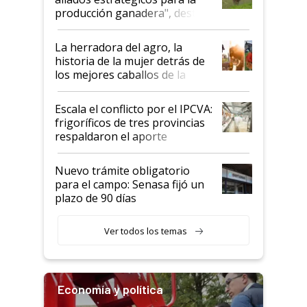
foco en la carne
producción ganadera", destaca
la iniciativa que ya reúne a 46
establecimientos en Argentina
La herradora del agro, la
historia de la mujer detrás de
los mejores caballos de la
Argentina y los mitos que
todavía hacen sufrir a estos
Escala el conflicto por el IPCVA:
animales: "Mientras me
frigoríficos de tres provincias
descalificaban, yo seguí
respaldaron el aporte
haciendo currículum"
obligatorio
Nuevo trámite obligatorio
para el campo: Senasa fijó un
plazo de 90 días
Ver todos los temas
Economía y política