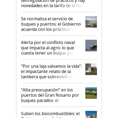
desregulación de prácticos y hay
novedades en la tarifa de la hidrovía
Se normaliza el servicio de
buques y puertos: el Gobierno
acuerda con los prácticos y
suspende el decreto de
desregulación
Alerta por el conflicto naval
que impacta al agro: lo que
cuesta tener un buque parado
y el peligro de que Argentina
pase a ser "país sucio"
"Por una laja salvamos la vida":
el impactante relato de la
tambera que sobrevivió al
tornado
“Alta preocupación” en los
puertos del Gran Rosario por
buques parados: el
funcionamiento de las
exportadoras en tensión tras
Suben los biocombustibles: el
la medida de fuerza de los