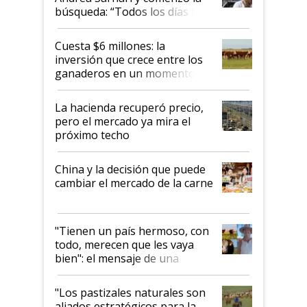
búsqueda: “Todos los días le
toca a algún productor”
Cuesta $6 millones: la
inversión que crece entre los
ganaderos en un momento
histórico para la actividad
La hacienda recuperó precio,
pero el mercado ya mira el
próximo techo
China y la decisión que puede
cambiar el mercado de la carne
"Tienen un país hermoso, con
todo, merecen que les vaya
bien": el mensaje de una
ganadera uruguaya sobre las
oportunidades que se abren
"Los pastizales naturales son
para el agro en Argentina, con
aliados estratégicos para la