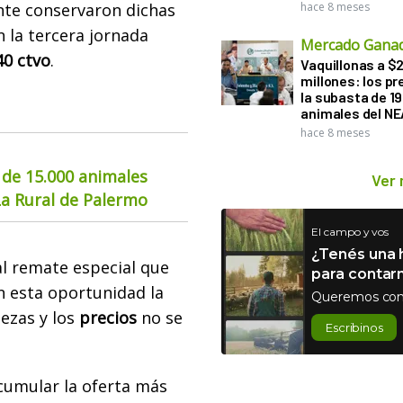
ente conservaron dichas
hace 8 meses
 la tercera jornada
Mercado Gana
40 ctvo
.
Vaquillonas a $
millones: los pr
la subasta de 1
animales del NE
hace 8 meses
 de 15.000 animales
Ver
La Rural de Palermo
El campo y vos
¿Tenés una h
l remate especial que
para contar
En esta oportunidad la
Queremos con
ezas y los
precios
no se
Escribinos
cumular la oferta más