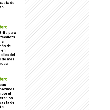
ubasta de
en
dero
Brito para
 feedlots
la
más de
s en
alles del
o de más
áreas
dero
acas
 máximos
 por el
era: los
ubasta de
ta