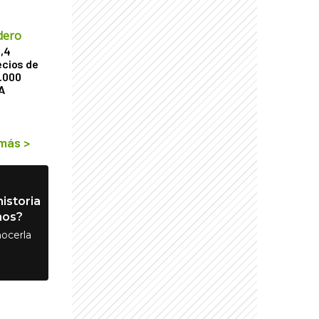
dero
2,4
ecios de
9.000
A
 más
>
istoria
nos?
ocerla