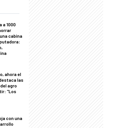
a a 1000
horrar
 una cabina
putadora:
o,
tina
o, ahora el
 destaca las
del agro
tir: "Los
"
oja con una
arrollo