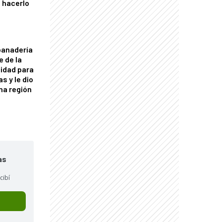
 hacerlo
panadería
e de la
idad para
s y le dio
una región
as
cibí