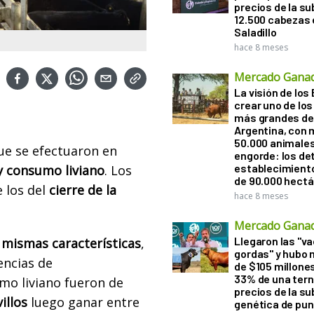
precios de la s
12.500 cabezas 
Saladillo
hace 8 meses
Mercado Gana
La visión de los 
crear uno de los
más grandes de 
Argentina, con 
50.000 animale
ue se efectuaron en
engorde: los det
establecimient
 y consumo liviano
. Los
de 90.000 hect
 los del
cierre de la
hace 8 meses
Mercado Gana
Llegaron las "v
mismas características
,
gordas" y hubo
encias de
de $105 millones
33% de una tern
mo liviano fueron de
precios de la s
illos
luego ganar entre
genética de pun