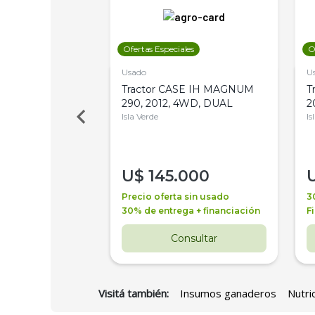
les
Ofertas Especiales
O
Usado
U
a Metalfor 7040,
Tractor CASE IH MAGNUM
T
Bot 32 Mts
290, 2012, 4WD, DUAL
2
Isla Verde
Is
000
U$
145.000
a + financiación
Precio oferta sin usado
3
 4 años
30% de entrega + financiación
F
nsultar
Consultar
Visitá también:
Insumos ganaderos
Nutri