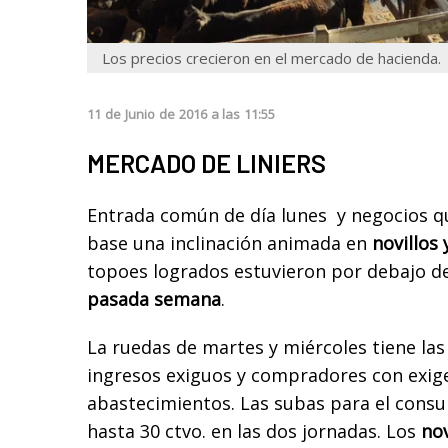
Los precios crecieron en el mercado de hacienda.
11
de
Junio
de
2016
a las
11:55
MERCADO DE LINIERS
Entrada común de día lunes y negocios q
base una inclinación animada en
novillos
topoes logrados estuvieron por debajo de
pasada semana
.
La ruedas de martes y miércoles tiene las
ingresos exiguos y compradores con exig
abastecimientos. Las subas para el consu
hasta 30 ctvo. en las dos jornadas. Los
nov