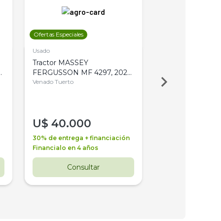
Ofertas Especiales
Ofertas Especiales
Usado
Usado
Tractor MASSEY
Tractor AGCO ALL
,
FERGUSSON MF 4297, 2020,
2003, 4WD, PA
4WD, PATON
Venado Tuerto
Venado Tuerto
U$
40.000
U$
30.000
30% de entrega + financiación
30% de entrega + 
Financialo en 4 años
Financialo en 3 a
Consultar
Consul