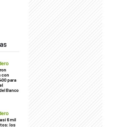
das
dero
ron
s con
400 para
el
 del Banco
dero
si 6 mil
itos: los