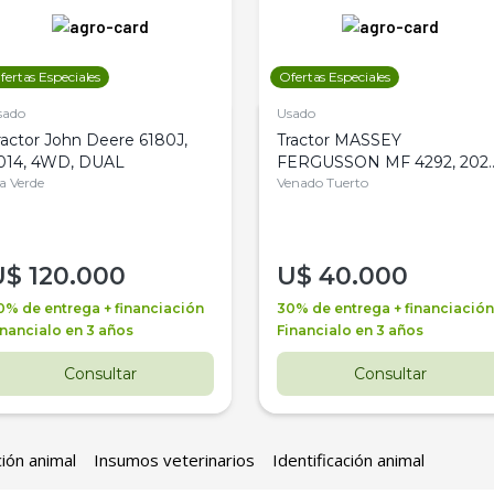
fertas Especiales
Ofertas Especiales
sado
Usado
ractor John Deere 6180J,
Tractor MASSEY
014, 4WD, DUAL
FERGUSSON MF 4292, 2020
la Verde
4WD, PATON
Venado Tuerto
U$
120.000
U$
40.000
0% de entrega + financiación
30% de entrega + financiación
inancialo en 3 años
Financialo en 3 años
Consultar
Consultar
ción animal
Insumos veterinarios
Identificación animal