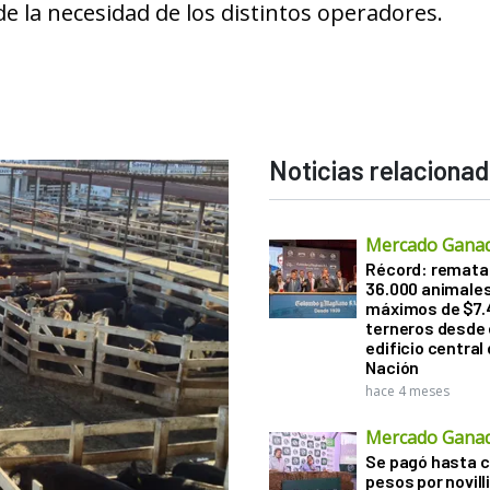
e la necesidad de los distintos operadores.
Noticias relaciona
Mercado Gana
Récord: remata
36.000 animale
máximos de $7.
terneros desde 
edificio central
Nación
hace 4 meses
Mercado Gana
Se pagó hasta ca
pesos por novill