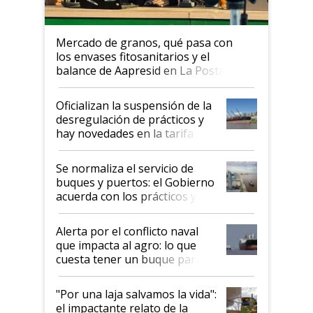
Mercado de granos, qué pasa con
los envases fitosanitarios y el
balance de Aapresid en La Posta
Oficializan la suspensión de la
desregulación de prácticos y
hay novedades en la tarifa de
la hidrovía
Se normaliza el servicio de
buques y puertos: el Gobierno
acuerda con los prácticos y
suspende el decreto de
desregulación
Alerta por el conflicto naval
que impacta al agro: lo que
cuesta tener un buque parado
y el peligro de que Argentina
pase a ser "país sucio"
"Por una laja salvamos la vida":
el impactante relato de la