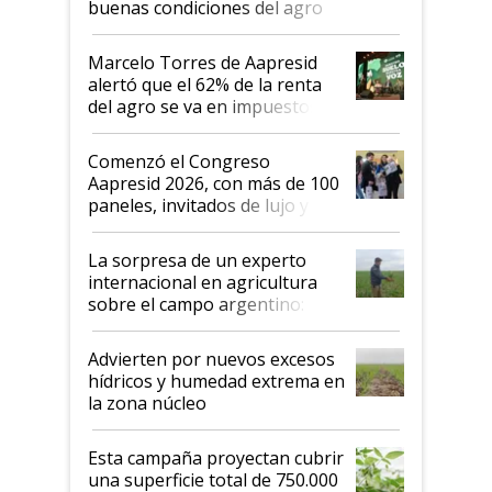
buenas condiciones del agro
argentino para invertir: "Los veo
más motivados"
Marcelo Torres de Aapresid
alertó que el 62% de la renta
del agro se va en impuestos:
"No es bueno que en
Argentina se sigan discutiendo
Comenzó el Congreso
las mismas cosas de hace 50
Aapresid 2026, con más de 100
años"
paneles, invitados de lujo y
todas las tendencias
La sorpresa de un experto
internacional en agricultura
sobre el campo argentino:
"Estoy muy impresionado"
Advierten por nuevos excesos
hídricos y humedad extrema en
la zona núcleo
Esta campaña proyectan cubrir
una superficie total de 750.000