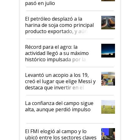
pasó en julio
El petróleo desplazó a la
harina de soja como principal
producto exportado, y aún así
el agro aportó casi seis de cada
diez dólares y sostuvo el
Récord para el agro: la
liderazgo en un semestre
actividad llegó a su máximo
récord
histórico impulsada por la
cosecha y las exportaciones
Levantó un acopio a los 19,
creó el lugar que elige Messi y
destaca que invertir en el
kirchnerismo era como "darle
plata a un hijo para droga":
La confianza del campo sigue
Juan Félix Rossetti, el libertario
alta, aunque perdió impulso
que de una dura crisis salió
más fuerte y apuesta al cambio
de Milei
El FMI elogió al campo y lo
ubicó entre los sectores claves