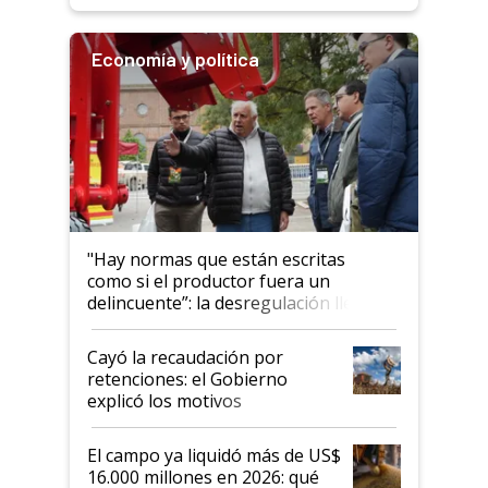
Economía y política
"Hay normas que están escritas
como si el productor fuera un
delincuente”: la desregulación llegó
al Congreso Aapresid y hasta se
habló del financiamiento al IPCVA
Cayó la recaudación por
retenciones: el Gobierno
explicó los motivos
El campo ya liquidó más de US$
16.000 millones en 2026: qué