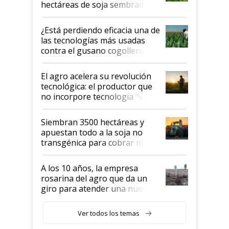
hectáreas de soja sembradas
con una nueva generación de
variedades que marcan un
¿Está perdiendo eficacia una de
salto tecnológico en genética y
las tecnologías más usadas
rendimiento
contra el gusano cogollero? El
desafío de una tecnología clave
El agro acelera su revolución
tecnológica: el productor que
no incorpore tecnología "va a
perder el tren"
Siembran 3500 hectáreas y
apuestan todo a la soja no
transgénica para cobrar más
por tonelada: compraron un
semillero
A los 10 años, la empresa
rosarina del agro que da un
giro para atender una nueva
etapa en el agro
Ver todos los temas