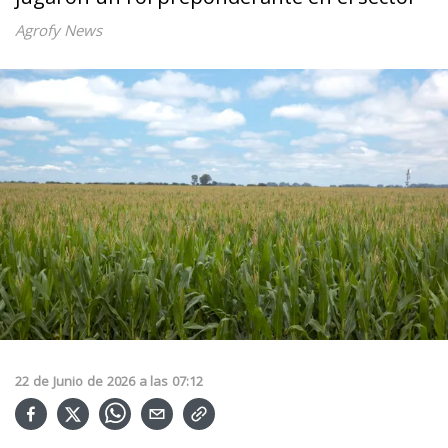
Agrofy News
22
de
Junio
de
2026
a las
07:12