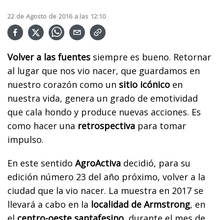
22
de
Agosto
de
2016
a las
12:10
Volver a las fuentes
siempre es bueno. Retornar
al lugar que nos vio nacer, que guardamos en
nuestro corazón como un
sitio icónico
en
nuestra vida, genera un grado de emotividad
que cala hondo y produce nuevas acciones. Es
como hacer una
retrospectiva
para tomar
impulso.
En este sentido
AgroActiva
decidió, para su
edición número 23 del año próximo, volver a la
ciudad que la vio nacer. La muestra en 2017 se
llevará a cabo en la
localidad de Armstrong
, en
el
centro-oeste santafesino
, durante el mes de