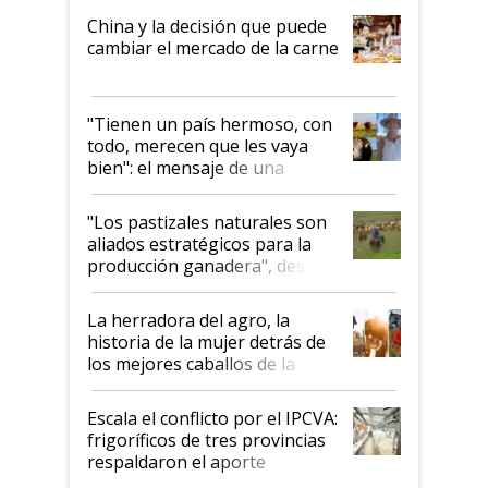
China y la decisión que puede
cambiar el mercado de la carne
"Tienen un país hermoso, con
todo, merecen que les vaya
bien": el mensaje de una
ganadera uruguaya sobre las
oportunidades que se abren
"Los pastizales naturales son
para el agro en Argentina, con
aliados estratégicos para la
foco en la carne
producción ganadera", destaca
la iniciativa que ya reúne a 46
establecimientos en Argentina
La herradora del agro, la
historia de la mujer detrás de
los mejores caballos de la
Argentina y los mitos que
todavía hacen sufrir a estos
Escala el conflicto por el IPCVA:
animales: "Mientras me
frigoríficos de tres provincias
descalificaban, yo seguí
respaldaron el aporte
haciendo currículum"
obligatorio