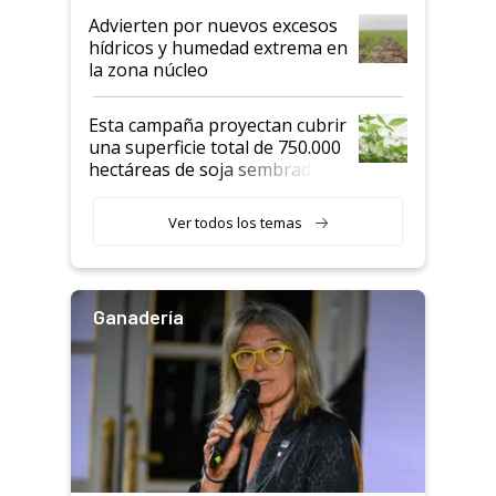
Advierten por nuevos excesos
hídricos y humedad extrema en
la zona núcleo
Esta campaña proyectan cubrir
una superficie total de 750.000
hectáreas de soja sembradas
con una nueva generación de
variedades que marcan un
Ver todos los temas
salto tecnológico en genética y
rendimiento
Ganadería