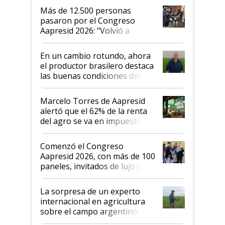
Más de 12.500 personas
pasaron por el Congreso
Aapresid 2026: "Volvió a
demostrar que hablar del
suelo es hablar de todo el
En un cambio rotundo, ahora
sistema productivo"
el productor brasilero destaca
las buenas condiciones del
agro argentino para invertir:
"Los veo más motivados"
Marcelo Torres de Aapresid
alertó que el 62% de la renta
del agro se va en impuestos:
"No es bueno que en
Argentina se sigan discutiendo
Comenzó el Congreso
las mismas cosas de hace 50
Aapresid 2026, con más de 100
años"
paneles, invitados de lujo y
todas las tendencias
La sorpresa de un experto
internacional en agricultura
sobre el campo argentino:
"Estoy muy impresionado"