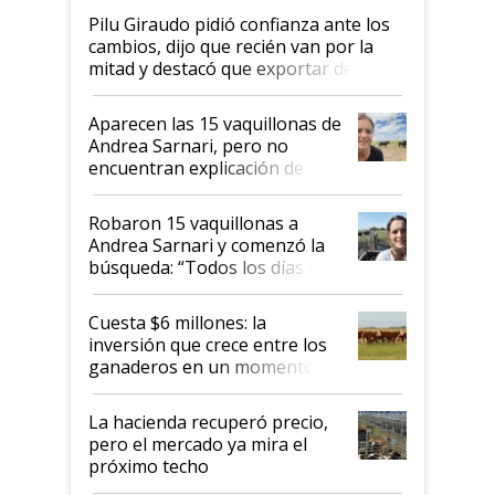
Pilu Giraudo pidió confianza ante los
cambios, dijo que recién van por la
mitad y destacó que exportar dejó de
ser "para unos pocos": "Tenemos un
mandato muy claro del gobierno
Aparecen las 15 vaquillonas de
nacional"
Andrea Sarnari, pero no
encuentran explicación de
cómo llegaron allí
Robaron 15 vaquillonas a
Andrea Sarnari y comenzó la
búsqueda: “Todos los días le
toca a algún productor”
Cuesta $6 millones: la
inversión que crece entre los
ganaderos en un momento
histórico para la actividad
La hacienda recuperó precio,
pero el mercado ya mira el
próximo techo