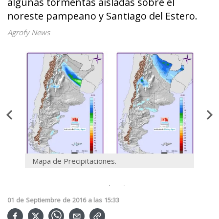
algunas tormentas aisladas sobre el
noreste pampeano y Santiago del Estero.
Agrofy News
Mapa de Precipitaciones.
Mapa 
01
de
Septiembre
de
2016
a las
15:33