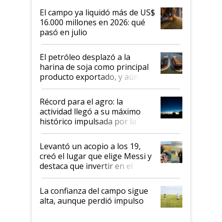
El campo ya liquidó más de US$
16.000 millones en 2026: qué
pasó en julio
El petróleo desplazó a la
harina de soja como principal
producto exportado, y aún así
el agro aportó casi seis de cada
diez dólares y sostuvo el
Récord para el agro: la
liderazgo en un semestre
actividad llegó a su máximo
récord
histórico impulsada por la
cosecha y las exportaciones
Levantó un acopio a los 19,
creó el lugar que elige Messi y
destaca que invertir en el
kirchnerismo era como "darle
plata a un hijo para droga":
La confianza del campo sigue
Juan Félix Rossetti, el libertario
alta, aunque perdió impulso
que de una dura crisis salió
más fuerte y apuesta al cambio