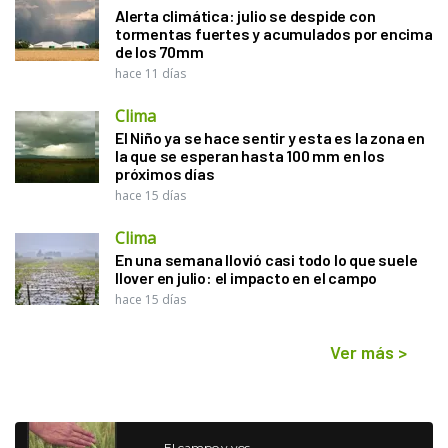
Alerta climática: julio se despide con
tormentas fuertes y acumulados por encima
de los 70mm
hace 11 días
Clima
El Niño ya se hace sentir y esta es la zona en
la que se esperan hasta 100 mm en los
próximos días
hace 15 días
Clima
En una semana llovió casi todo lo que suele
llover en julio: el impacto en el campo
hace 15 días
Ver más
>
El campo y vos