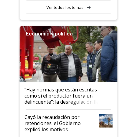
Ver todos los temas
Economía y política
"Hay normas que están escritas
como si el productor fuera un
delincuente”: la desregulación llegó
al Congreso Aapresid y hasta se
habló del financiamiento al IPCVA
Cayó la recaudación por
retenciones: el Gobierno
explicó los motivos