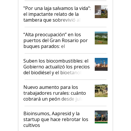
pase a ser "país sucio"
"Por una laja salvamos la vida":
el impactante relato de la
tambera que sobrevivió al
tornado
“Alta preocupación” en los
puertos del Gran Rosario por
buques parados: el
funcionamiento de las
exportadoras en tensión tras
Suben los biocombustibles: el
la medida de fuerza de los
Gobierno actualizó los precios
prácticos
del biodiésel y el bioetanol
Nuevo aumento para los
trabajadores rurales: cuánto
cobrará un peón desde julio
Bioinsumos, Aapresid y la
startup que hace rebrotar los
cultivos