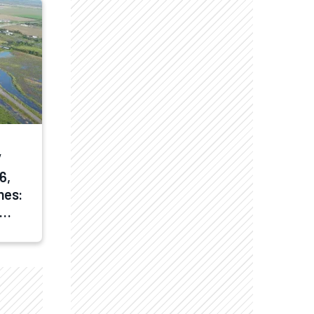
 
, 
es: 