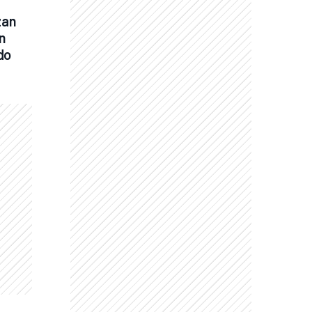
an 
 
do