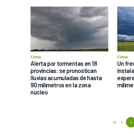
Clima
Clima
Alerta por tormentas en 18 
Un fre
provincias: se pronostican 
instala
lluvias acumuladas de hasta 
espera
90 milímetros en la zona 
milíme
núcleo
Previous
First
1
«
‹
(