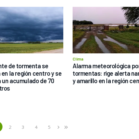
Clima
nte de tormenta se 
Alarma meteorológica por
 en la región centro y se 
tormentas: rige alerta nar
 un acumulado de 70 
y amarillo en la región ce
tros
2
3
4
5
›
»
current)
Next
Last