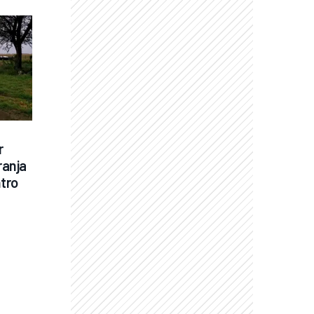
 
anja 
ntro