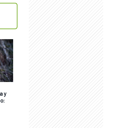
 y 
o: 