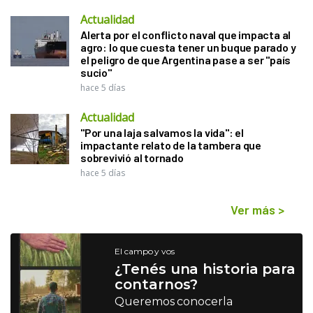
Actualidad
Alerta por el conflicto naval que impacta al
agro: lo que cuesta tener un buque parado y
el peligro de que Argentina pase a ser "país
sucio"
hace 5 días
Actualidad
"Por una laja salvamos la vida": el
impactante relato de la tambera que
sobrevivió al tornado
hace 5 días
Ver más
>
El campo y vos
¿Tenés una historia para
contarnos?
Queremos conocerla