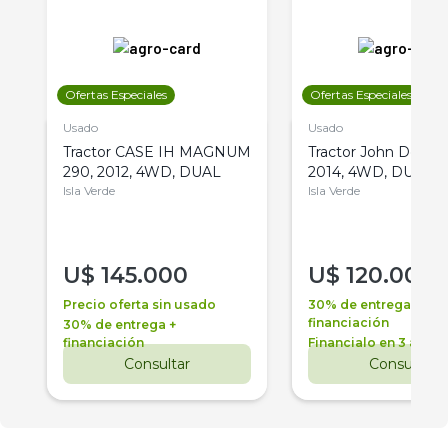
Ofertas Especiales
Ofertas Especiales
Usado
Usado
Tractor CASE IH MAGNUM
Tractor John Deere 
290, 2012, 4WD, DUAL
2014, 4WD, DUAL
Isla Verde
Isla Verde
U$
145.000
U$
120.000
Precio oferta sin usado
30% de entrega +
financiación
30% de entrega +
financiación
Financialo en 3 años
Consultar
Consultar