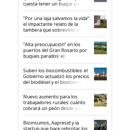
cuesta tener un buque parado
y el peligro de que Argentina
pase a ser "país sucio"
"Por una laja salvamos la vida":
el impactante relato de la
tambera que sobrevivió al
tornado
“Alta preocupación” en los
puertos del Gran Rosario por
buques parados: el
funcionamiento de las
exportadoras en tensión tras
Suben los biocombustibles: el
la medida de fuerza de los
Gobierno actualizó los precios
prácticos
del biodiésel y el bioetanol
Nuevo aumento para los
trabajadores rurales: cuánto
cobrará un peón desde julio
Bioinsumos, Aapresid y la
startup que hace rebrotar los