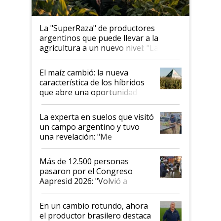
La "SuperRaza" de productores
argentinos que puede llevar a la
agricultura a un nuevo nivel: "Las
posibilidades de crecimiento son
infinitas"
El maíz cambió: la nueva
característica de los híbridos
que abre una oportunidad en
el lote
La experta en suelos que visitó
un campo argentino y tuvo
una revelación: "Me
impresionó mucho"
Más de 12.500 personas
pasaron por el Congreso
Aapresid 2026: "Volvió a
demostrar que hablar del
suelo es hablar de todo el
En un cambio rotundo, ahora
sistema productivo"
el productor brasilero destaca