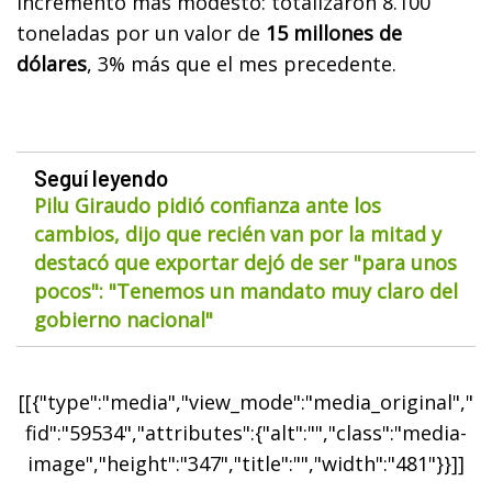
incremento más modesto: totalizaron 8.100
toneladas por un valor de
15 millones de
dólares
, 3% más que el mes precedente.
Seguí leyendo
Pilu Giraudo pidió confianza ante los
cambios, dijo que recién van por la mitad y
destacó que exportar dejó de ser "para unos
pocos": "Tenemos un mandato muy claro del
gobierno nacional"
[[{"type":"media","view_mode":"media_original","
fid":"59534","attributes":{"alt":"","class":"media-
image","height":"347","title":"","width":"481"}}]]