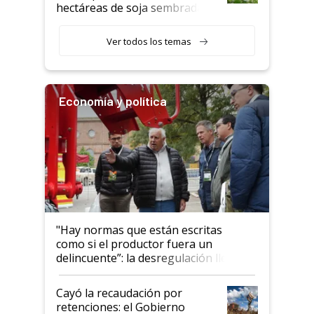
hectáreas de soja sembradas
con una nueva generación de
variedades que marcan un
Ver todos los temas
salto tecnológico en genética y
rendimiento
Economía y política
"Hay normas que están escritas
como si el productor fuera un
delincuente”: la desregulación llegó
al Congreso Aapresid y hasta se
habló del financiamiento al IPCVA
Cayó la recaudación por
retenciones: el Gobierno