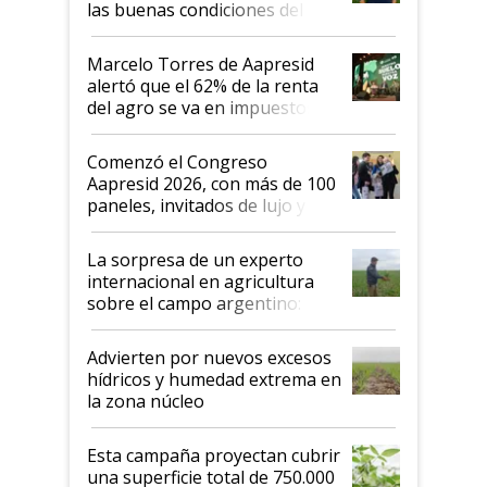
las buenas condiciones del
agro argentino para invertir:
"Los veo más motivados"
Marcelo Torres de Aapresid
alertó que el 62% de la renta
del agro se va en impuestos:
"No es bueno que en
Argentina se sigan discutiendo
Comenzó el Congreso
las mismas cosas de hace 50
Aapresid 2026, con más de 100
años"
paneles, invitados de lujo y
todas las tendencias
La sorpresa de un experto
internacional en agricultura
sobre el campo argentino:
"Estoy muy impresionado"
Advierten por nuevos excesos
hídricos y humedad extrema en
la zona núcleo
Esta campaña proyectan cubrir
una superficie total de 750.000