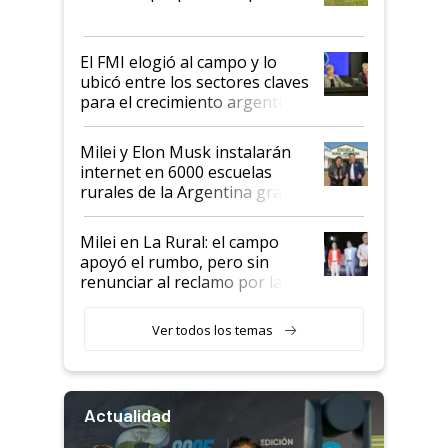
que de una dura crisis salió
más fuerte y apuesta al cambio
de Milei
El FMI elogió al campo y lo
ubicó entre los sectores claves
para el crecimiento argentino
Milei y Elon Musk instalarán
internet en 6000 escuelas
rurales de la Argentina gracias
a un acuerdo con Starlink
Milei en La Rural: el campo
apoyó el rumbo, pero sin
renunciar al reclamo por las
retenciones
Ver todos los temas
Actualidad