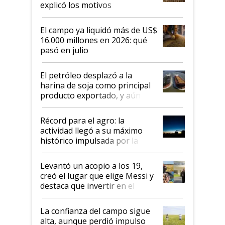
explicó los motivos
El campo ya liquidó más de US$
16.000 millones en 2026: qué
pasó en julio
El petróleo desplazó a la
harina de soja como principal
producto exportado, y aún así
el agro aportó casi seis de cada
diez dólares y sostuvo el
Récord para el agro: la
liderazgo en un semestre
actividad llegó a su máximo
récord
histórico impulsada por la
cosecha y las exportaciones
Levantó un acopio a los 19,
creó el lugar que elige Messi y
destaca que invertir en el
kirchnerismo era como "darle
plata a un hijo para droga":
La confianza del campo sigue
Juan Félix Rossetti, el libertario
alta, aunque perdió impulso