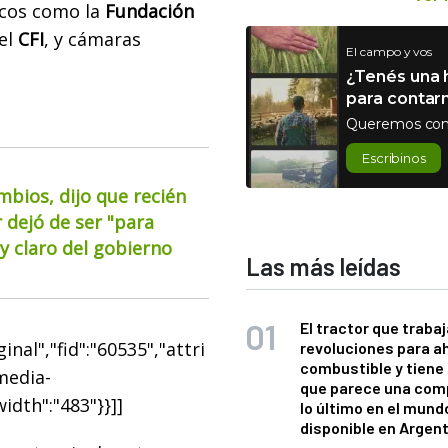
icos como la
Fundación
 el
CFI
, y cámaras
El campo y vos
¿Tenés una h
para contar
Queremos con
Escribinos
mbios, dijo que recién
 dejó de ser "para
 claro del gobierno
Las más leídas
El tractor que trabaj
nal","fid":"60535","attri
revoluciones para a
combustible y tiene
"media-
que parece una com
width":"483"}}]]
lo último en el mund
disponible en Argen