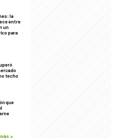
nes: la
rece entre
n un
ico para
cuperó
 mercado
imo techo
ión que
l
arne
 más
>