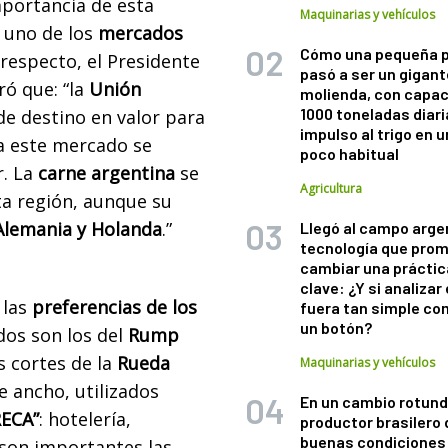
portancia de esta
Maquinarias y vehículos
 uno de los
mercados
Cómo una pequeña 
 respecto, el Presidente
pasó a ser un gigant
ró que: “la
Unión
molienda, con capac
1000 toneladas diaria
de destino en valor para
impulso al trigo en 
ia este mercado se
poco habitual
r. La
carne argentina
se
Agricultura
sta región, aunque su
Alemania y Holanda
.”
Llegó al campo arge
tecnología que pro
cambiar una práctic
clave: ¿Y si analizar 
 las
preferencias de los
fuera tan simple co
un botón?
ados son los del
Rump
s cortes de la
Rueda
Maquinarias y vehículos
e ancho, utilizados
En un cambio rotund
ECA”
: hotelería,
productor brasilero
buenas condiciones 
 son importantes las