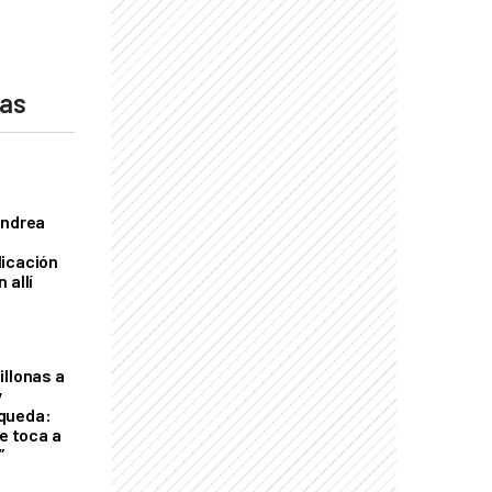
das
Andrea
licación
 allí
illonas a
y
queda:
le toca a
”