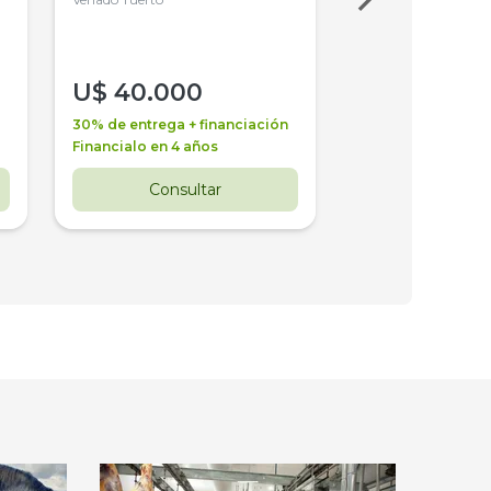
4WD, PATON
U$
40.000
U$
30.000
30% de entrega + financiación
30% de entrega + 
Financialo en 4 años
Financialo en 3 a
Consultar
Consul