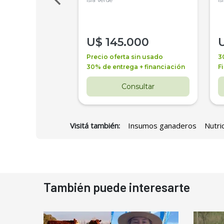
000
U$
145.000
a + financiación
Precio oferta sin usado
3
 4 años
30% de entrega + financiación
F
nsultar
Consultar
Visitá también:
Insumos ganaderos
Nutri
También puede interesarte