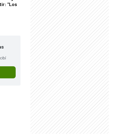
tir: "Los
"
as
cibí