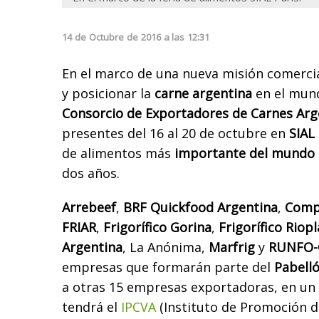
14
de
Octubre
de
2016
a las
12:31
En el marco de una nueva misión comerci
y posicionar la
carne argentina
en el mun
Consorcio de Exportadores de Carnes Arg
presentes del 16 al 20 de octubre en
SIAL 
de alimentos más
importante del mundo
dos años.
Arrebeef
,
BRF
Quickfood Argentina
,
Comp
FRIAR
,
Frigorífico Gorina
,
Frigorífico Riop
Argentina
, La Anónima,
Marfrig
y
RUNFO-O
empresas que formarán parte del
Pabell
a otras 15 empresas exportadoras, en un
tendrá el
IPCVA
(Instituto de Promoción d