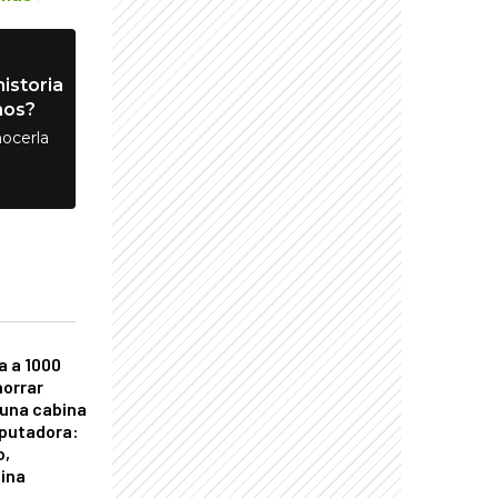
istoria
nos?
ocerla
a a 1000
horrar
 una cabina
putadora:
o,
tina