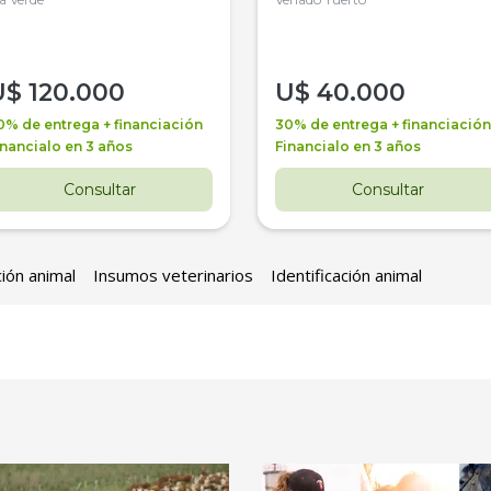
4WD, PATON
U$
120.000
U$
40.000
0% de entrega + financiación
30% de entrega + financiación
inancialo en 3 años
Financialo en 3 años
Consultar
Consultar
ción animal
Insumos veterinarios
Identificación animal