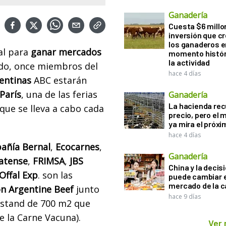
Ganadería
Cuesta $6 millo
inversión que c
los ganaderos e
al para
ganar mercados
momento histór
la actividad
do, once miembros del
hace 4 días
entinas
ABC estarán
París
, una de las ferias
Ganadería
La hacienda re
que se lleva a cabo cada
precio, pero el
ya mira el próx
hace 4 días
añía Bernal
,
Ecocarnes
,
Ganadería
latense
,
FRIMSA
,
JBS
China y la decis
ffal Exp
. son las
puede cambiar e
mercado de la c
ón Argentine Beef
junto
hace 9 días
 stand de 700 m2 que
e la Carne Vacuna).
Ver