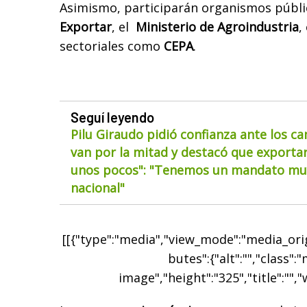
Asimismo, participarán organismos públ
Exportar
, el
Ministerio de Agroindustria
,
sectoriales como
CEPA
.
Seguí leyendo
Pilu Giraudo pidió confianza ante los ca
van por la mitad y destacó que exportar
unos pocos": "Tenemos un mandato muy
nacional"
[[{"type":"media","view_mode":"media_origi
butes":{"alt":"","class":
image","height":"325","title":"","