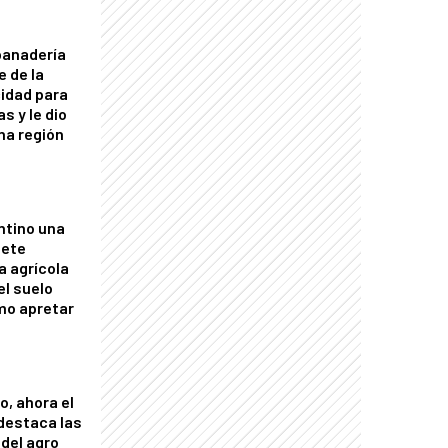
panadería
e de la
idad para
s y le dio
una región
ntino una
mete
a agrícola
el suelo
mo apretar
o, ahora el
 destaca las
del agro