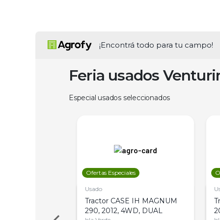
¡Encontrá todo para tu campo!
Feria usados Ventur
Especial usados seleccionados
les
Ofertas Especiales
O
Usado
U
a Metalfor 7040,
Tractor CASE IH MAGNUM
T
Bot 32 Mts
290, 2012, 4WD, DUAL
2
Isla Verde
Is