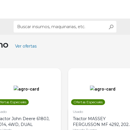
ino
Ver ofertas
fertas Especiales
Ofertas Especiales
sado
Usado
ractor John Deere 6180J,
Tractor MASSEY
014, 4WD, DUAL
FERGUSSON MF 4292, 2020
la Verde
Venado Tuerto