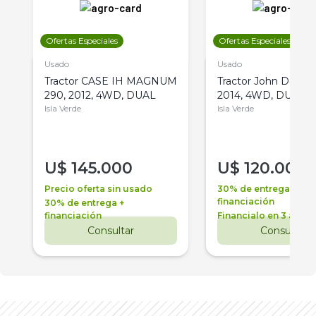
Ofertas Especiales
Ofertas Especiales
Usado
Usado
Tractor CASE IH MAGNUM
Tractor John Deere 
290, 2012, 4WD, DUAL
2014, 4WD, DUAL
Isla Verde
Isla Verde
U$
145.000
U$
120.000
Precio oferta sin usado
30% de entrega +
financiación
30% de entrega +
financiación
Financialo en 3 años
Consultar
Consultar