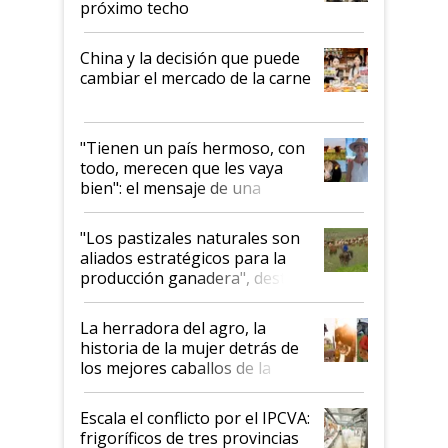
próximo techo
China y la decisión que puede
cambiar el mercado de la carne
"Tienen un país hermoso, con
todo, merecen que les vaya
bien": el mensaje de una
ganadera uruguaya sobre las
oportunidades que se abren
"Los pastizales naturales son
para el agro en Argentina, con
aliados estratégicos para la
foco en la carne
producción ganadera", destaca
la iniciativa que ya reúne a 46
establecimientos en Argentina
La herradora del agro, la
historia de la mujer detrás de
los mejores caballos de la
Argentina y los mitos que
todavía hacen sufrir a estos
Escala el conflicto por el IPCVA:
animales: "Mientras me
frigoríficos de tres provincias