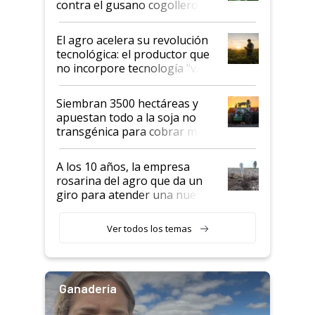
contra el gusano cogollero? El
desafío de una tecnología clave
El agro acelera su revolución
tecnológica: el productor que
no incorpore tecnología "va a
perder el tren"
Siembran 3500 hectáreas y
apuestan todo a la soja no
transgénica para cobrar más
por tonelada: compraron un
semillero
A los 10 años, la empresa
rosarina del agro que da un
giro para atender una nueva
etapa en el agro
Ver todos los temas
Ganadería