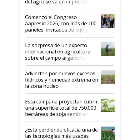
del agro se va en impuestos:
"No es bueno que en
Argentina se sigan discutiendo
Comenzó el Congreso
las mismas cosas de hace 50
Aapresid 2026, con más de 100
años"
paneles, invitados de lujo y
todas las tendencias
La sorpresa de un experto
internacional en agricultura
sobre el campo argentino:
"Estoy muy impresionado"
Advierten por nuevos excesos
hídricos y humedad extrema en
la zona núcleo
Esta campaña proyectan cubrir
una superficie total de 750.000
hectáreas de soja sembradas
con una nueva generación de
variedades que marcan un
¿Está perdiendo eficacia una de
salto tecnológico en genética y
las tecnologías más usadas
rendimiento