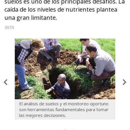
suelos es uno de los principales desafíos. La
caída de los niveles de nutrientes plantea
una gran limitante.
INTA
ión
El análisis de suelos y el monitoreo oportuno
Espec
ias
son herramientas fundamentales para tomar
de cu
las mejores decisiones.
para 