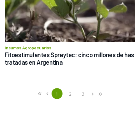
Insumos Agropecuarios
Fitoestimulantes Spraytec: cinco millones de has 
tratadas en Argentina
Previous
First
1
2
3
«
‹
›
»
(current)
Next
Last