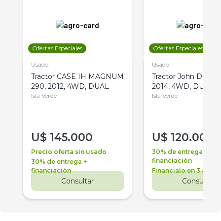
Ofertas Especiales
Ofertas Especiales
Usado
Usado
Tractor CASE IH MAGNUM
Tractor John Deere 
290, 2012, 4WD, DUAL
2014, 4WD, DUAL
Isla Verde
Isla Verde
U$
145.000
U$
120.000
Precio oferta sin usado
30% de entrega +
financiación
30% de entrega +
financiación
Financialo en 3 años
Consultar
Consultar