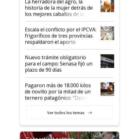
La herradora del agro, la
historia de la mujer detrás de
los mejores caballos de la
Argentina y los mitos que
todavía hacen sufrir a estos
Escala el conflicto por el IPCVA:
animales: "Mientras me
frigoríficos de tres provincias
descalificaban, yo seguí
respaldaron el aporte
haciendo currículum"
obligatorio
Nuevo trámite obligatorio
para el campo: Senasa fijó un
plazo de 90 días
Pagaron más de 18.000 kilos
de novillo por la mitad de un
ternero patagónico: "Desde
que bajó del camión empezó a
llamar la atención"
Ver todos los temas
Economía y política