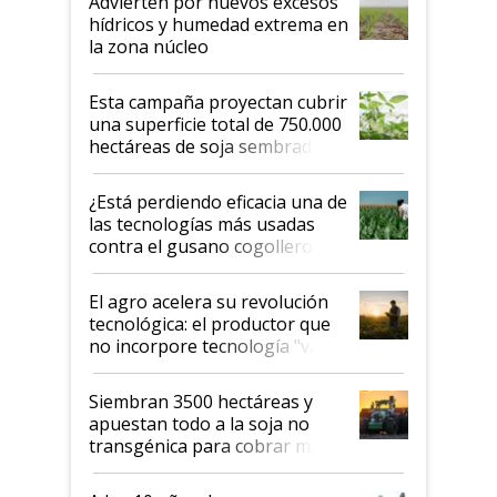
Advierten por nuevos excesos
hídricos y humedad extrema en
la zona núcleo
Esta campaña proyectan cubrir
una superficie total de 750.000
hectáreas de soja sembradas
con una nueva generación de
variedades que marcan un
¿Está perdiendo eficacia una de
salto tecnológico en genética y
las tecnologías más usadas
rendimiento
contra el gusano cogollero? El
desafío de una tecnología clave
El agro acelera su revolución
tecnológica: el productor que
no incorpore tecnología "va a
perder el tren"
Siembran 3500 hectáreas y
apuestan todo a la soja no
transgénica para cobrar más
por tonelada: compraron un
semillero