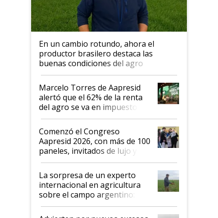
En un cambio rotundo, ahora el
productor brasilero destaca las
buenas condiciones del agro
argentino para invertir: "Los veo
más motivados"
Marcelo Torres de Aapresid
alertó que el 62% de la renta
del agro se va en impuestos:
"No es bueno que en
Argentina se sigan discutiendo
Comenzó el Congreso
las mismas cosas de hace 50
Aapresid 2026, con más de 100
años"
paneles, invitados de lujo y
todas las tendencias
La sorpresa de un experto
internacional en agricultura
sobre el campo argentino:
"Estoy muy impresionado"