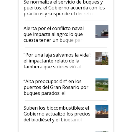
Se normaliza el servicio de buques y
puertos: el Gobierno acuerda con los
prácticos y suspende el decreto de
desregulación
Alerta por el conflicto naval
que impacta al agro: lo que
cuesta tener un buque parado
y el peligro de que Argentina
pase a ser "país sucio"
"Por una laja salvamos la vida":
el impactante relato de la
tambera que sobrevivió al
tornado
“Alta preocupación” en los
puertos del Gran Rosario por
buques parados: el
funcionamiento de las
exportadoras en tensión tras
Suben los biocombustibles: el
la medida de fuerza de los
Gobierno actualizó los precios
prácticos
del biodiésel y el bioetanol