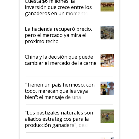
Cuesta $6 millones: la
inversión que crece entre los
ganaderos en un momento
histórico para la actividad
La hacienda recuperó precio,
pero el mercado ya mira el
próximo techo
China y la decisión que puede
cambiar el mercado de la carne
"Tienen un país hermoso, con
todo, merecen que les vaya
bien": el mensaje de una
ganadera uruguaya sobre las
oportunidades que se abren
"Los pastizales naturales son
para el agro en Argentina, con
aliados estratégicos para la
foco en la carne
producción ganadera", destaca
la iniciativa que ya reúne a 46
establecimientos en Argentina