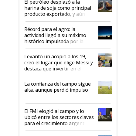
El petróleo desplazó a la
harina de soja como principal
producto exportado, y aún así
el agro aportó casi seis de cada
diez dólares y sostuvo el
Récord para el agro: la
liderazgo en un semestre
actividad llegó a su máximo
récord
histórico impulsada por la
cosecha y las exportaciones
Levantó un acopio a los 19,
creó el lugar que elige Messi y
destaca que invertir en el
kirchnerismo era como "darle
plata a un hijo para droga":
La confianza del campo sigue
Juan Félix Rossetti, el libertario
alta, aunque perdió impulso
que de una dura crisis salió
más fuerte y apuesta al cambio
de Milei
El FMI elogió al campo y lo
ubicó entre los sectores claves
para el crecimiento argentino