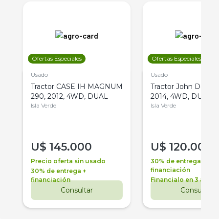
Ofertas Especiales
Ofertas Especiales
Usado
Usado
Tractor CASE IH MAGNUM
Tractor John Deere 
290, 2012, 4WD, DUAL
2014, 4WD, DUAL
Isla Verde
Isla Verde
U$
145.000
U$
120.000
Precio oferta sin usado
30% de entrega +
financiación
30% de entrega +
financiación
Financialo en 3 años
Consultar
Consultar