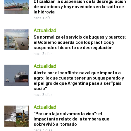
Oficializan la suspensión de la desregulación
de prácticos y hay novedades en la tarifa de
la hidrovía
hace 1 día
Actualidad
Se normaliza el servicio de buques y puertos:
el Gobierno acuerda con los prácticos y
suspende el decreto de desregulación
hace 3 días
Actualidad
Alerta por el conflicto naval que impacta al
agro: lo que cuesta tener un buque parado y
el peligro de que Argentina pase a ser "país
sucio"
hace 3 días
Actualidad
"Por una laja salvamos la vida": el
impactante relato de la tambera que
sobrevivió al tornado
hace 4 días