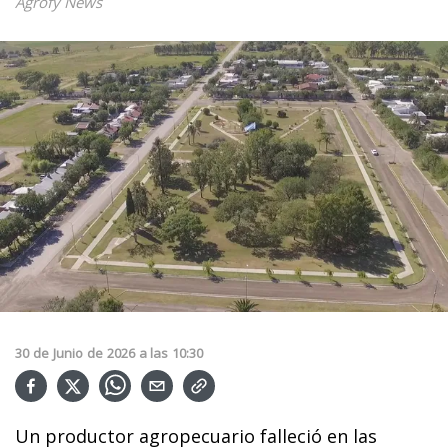
Agrofy News
30
de
Junio
de
2026
a las
10:30
Un productor agropecuario falleció en las