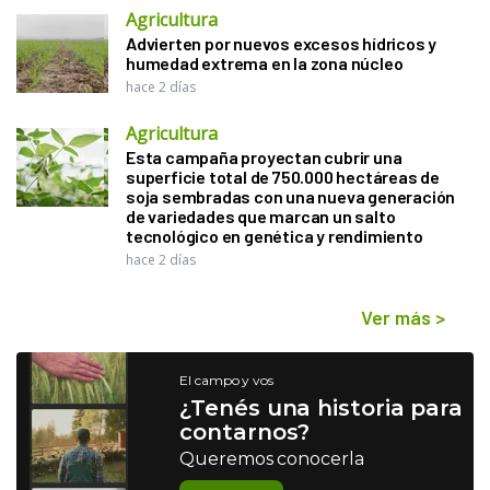
Agricultura
Advierten por nuevos excesos hídricos y
humedad extrema en la zona núcleo
hace 2 días
Agricultura
Esta campaña proyectan cubrir una
superficie total de 750.000 hectáreas de
soja sembradas con una nueva generación
de variedades que marcan un salto
tecnológico en genética y rendimiento
hace 2 días
Ver más
>
El campo y vos
¿Tenés una historia para
contarnos?
Queremos conocerla