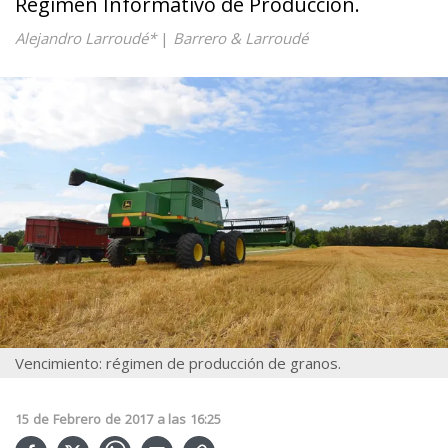
Régimen Informativo de Producción.
Alejandro Larroudé*
|
Barrero & Larroudé
Vencimiento: régimen de producción de granos.
15
de
Febrero
de
2017
a las
16:25