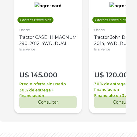
Ofertas Especiales
Ofertas Especiales
Usado
Usado
Tractor CASE IH MAGNUM
Tractor John Deere 
290, 2012, 4WD, DUAL
2014, 4WD, DUAL
Isla Verde
Isla Verde
U$
145.000
U$
120.000
Precio oferta sin usado
30% de entrega +
financiación
30% de entrega +
financiación
Financialo en 3 años
Consultar
Consultar