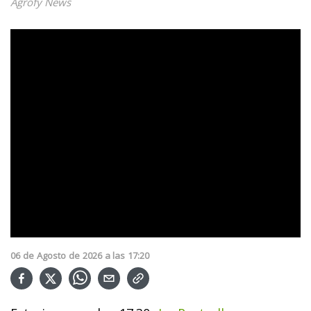
Agrofy News
06
de
Agosto
de
2026
a las
17:20