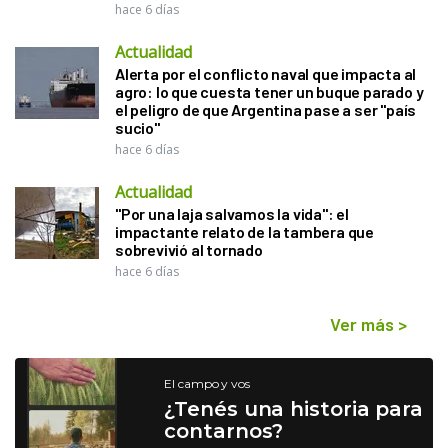
hace 6 días
Actualidad
Alerta por el conflicto naval que impacta al
agro: lo que cuesta tener un buque parado y
el peligro de que Argentina pase a ser "país
sucio"
hace 6 días
Actualidad
"Por una laja salvamos la vida": el
impactante relato de la tambera que
sobrevivió al tornado
hace 6 días
Ver más
>
El campo y vos
¿Tenés una historia para
contarnos?