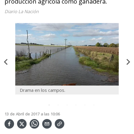
producción agrícola como ganadera.
Diario La Nación
Drama en los campos.
Dram
13
de
Abril
de
2017
a las
10:06