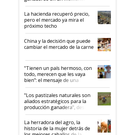
histórico para la actividad
La hacienda recuperó precio,
pero el mercado ya mira el
próximo techo
China y la decisión que puede
cambiar el mercado de la carne
"Tienen un país hermoso, con
todo, merecen que les vaya
bien": el mensaje de una
ganadera uruguaya sobre las
oportunidades que se abren
"Los pastizales naturales son
para el agro en Argentina, con
aliados estratégicos para la
foco en la carne
producción ganadera", destaca
la iniciativa que ya reúne a 46
establecimientos en Argentina
La herradora del agro, la
historia de la mujer detrás de
los mejores caballos de la