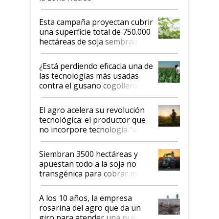
Esta campaña proyectan cubrir
una superficie total de 750.000
hectáreas de soja sembradas
con una nueva generación de
variedades que marcan un
¿Está perdiendo eficacia una de
salto tecnológico en genética y
las tecnologías más usadas
rendimiento
contra el gusano cogollero? El
desafío de una tecnología clave
El agro acelera su revolución
tecnológica: el productor que
no incorpore tecnología "va a
perder el tren"
Siembran 3500 hectáreas y
apuestan todo a la soja no
transgénica para cobrar más
por tonelada: compraron un
semillero
A los 10 años, la empresa
rosarina del agro que da un
giro para atender una nueva