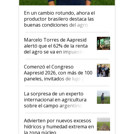
En un cambio rotundo, ahora el
productor brasilero destaca las
buenas condiciones del agro
argentino para invertir: "Los veo
más motivados"
Marcelo Torres de Aapresid
alertó que el 62% de la renta
del agro se va en impuestos:
"No es bueno que en
Argentina se sigan discutiendo
Comenzó el Congreso
las mismas cosas de hace 50
Aapresid 2026, con más de 100
años"
paneles, invitados de lujo y
todas las tendencias
La sorpresa de un experto
internacional en agricultura
sobre el campo argentino:
"Estoy muy impresionado"
Advierten por nuevos excesos
hídricos y humedad extrema en
la zona núcleo