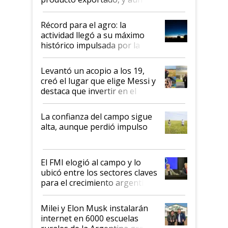
el agro aportó casi seis de cada
diez dólares y sostuvo el
Récord para el agro: la
liderazgo en un semestre
actividad llegó a su máximo
récord
histórico impulsada por la
cosecha y las exportaciones
Levantó un acopio a los 19,
creó el lugar que elige Messi y
destaca que invertir en el
kirchnerismo era como "darle
plata a un hijo para droga":
La confianza del campo sigue
Juan Félix Rossetti, el libertario
alta, aunque perdió impulso
que de una dura crisis salió
más fuerte y apuesta al cambio
de Milei
El FMI elogió al campo y lo
ubicó entre los sectores claves
para el crecimiento argentino
Milei y Elon Musk instalarán
internet en 6000 escuelas