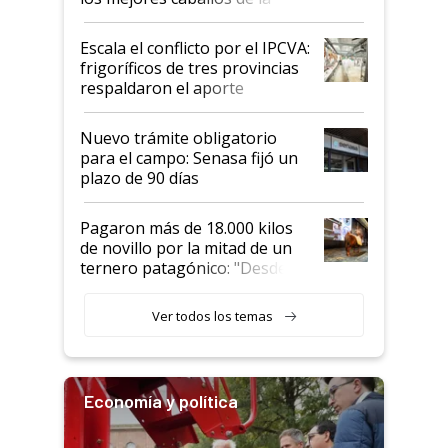
Argentina y los mitos que
todavía hacen sufrir a estos
Escala el conflicto por el IPCVA:
animales: "Mientras me
frigoríficos de tres provincias
descalificaban, yo seguí
respaldaron el aporte
haciendo currículum"
obligatorio
Nuevo trámite obligatorio
para el campo: Senasa fijó un
plazo de 90 días
Pagaron más de 18.000 kilos
de novillo por la mitad de un
ternero patagónico: "Desde
que bajó del camión empezó a
llamar la atención"
Ver todos los temas
Economía y política