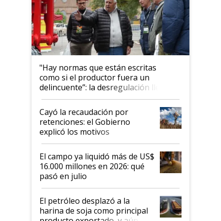
"Hay normas que están escritas
como si el productor fuera un
delincuente”: la desregulación llegó
al Congreso Aapresid y hasta se
habló del financiamiento al IPCVA
Cayó la recaudación por
retenciones: el Gobierno
explicó los motivos
El campo ya liquidó más de US$
16.000 millones en 2026: qué
pasó en julio
El petróleo desplazó a la
harina de soja como principal
producto exportado, y aún así