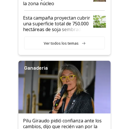
la zona núcleo
Esta campaña proyectan cubrir
una superficie total de 750.000
hectáreas de soja sembradas
con una nueva generación de
variedades que marcan un
Ver todos los temas
salto tecnológico en genética y
rendimiento
Ganadería
Pilu Giraudo pidió confianza ante los
cambios, dijo que recién van por la