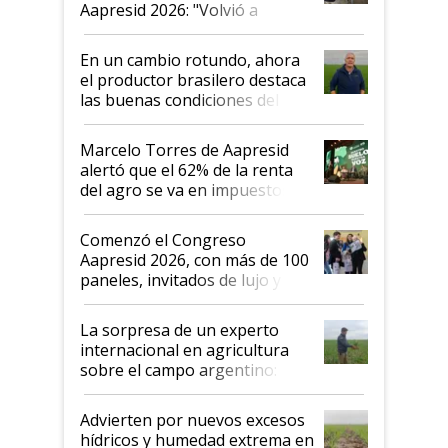
Aapresid 2026: "Volvió a
demostrar que hablar del
suelo es hablar de todo el
En un cambio rotundo, ahora
sistema productivo"
el productor brasilero destaca
las buenas condiciones del
agro argentino para invertir:
"Los veo más motivados"
Marcelo Torres de Aapresid
alertó que el 62% de la renta
del agro se va en impuestos:
"No es bueno que en
Argentina se sigan discutiendo
Comenzó el Congreso
las mismas cosas de hace 50
Aapresid 2026, con más de 100
años"
paneles, invitados de lujo y
todas las tendencias
La sorpresa de un experto
internacional en agricultura
sobre el campo argentino:
"Estoy muy impresionado"
Advierten por nuevos excesos
hídricos y humedad extrema en