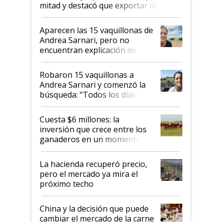
mitad y destacó que exportar dejó de
ser "para unos pocos": "Tenemos un
mandato muy claro del gobierno
Aparecen las 15 vaquillonas de
nacional"
Andrea Sarnari, pero no
encuentran explicación de
cómo llegaron allí
Robaron 15 vaquillonas a
Andrea Sarnari y comenzó la
búsqueda: “Todos los días le
toca a algún productor”
Cuesta $6 millones: la
inversión que crece entre los
ganaderos en un momento
histórico para la actividad
La hacienda recuperó precio,
pero el mercado ya mira el
próximo techo
China y la decisión que puede
cambiar el mercado de la carne