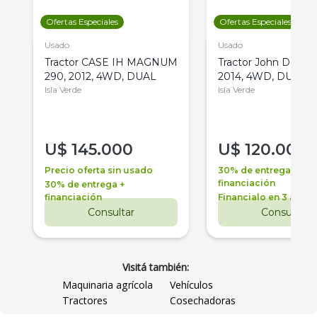
Ofertas Especiales
Ofertas Especiales
Usado
Usado
Tractor CASE IH MAGNUM
Tractor John Deere 
290, 2012, 4WD, DUAL
2014, 4WD, DUAL
Isla Verde
Isla Verde
U$
145.000
U$
120.000
Precio oferta sin usado
30% de entrega +
financiación
30% de entrega +
financiación
Financialo en 3 años
Consultar
Consultar
Visitá también:
Maquinaria agrícola
Vehículos
Tractores
Cosechadoras