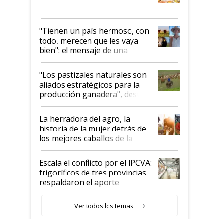
"Tienen un país hermoso, con
todo, merecen que les vaya
bien": el mensaje de una
ganadera uruguaya sobre las
oportunidades que se abren
"Los pastizales naturales son
para el agro en Argentina, con
aliados estratégicos para la
foco en la carne
producción ganadera", destaca
la iniciativa que ya reúne a 46
establecimientos en Argentina
La herradora del agro, la
historia de la mujer detrás de
los mejores caballos de la
Argentina y los mitos que
todavía hacen sufrir a estos
Escala el conflicto por el IPCVA:
animales: "Mientras me
frigoríficos de tres provincias
descalificaban, yo seguí
respaldaron el aporte
haciendo currículum"
obligatorio
Ver todos los temas