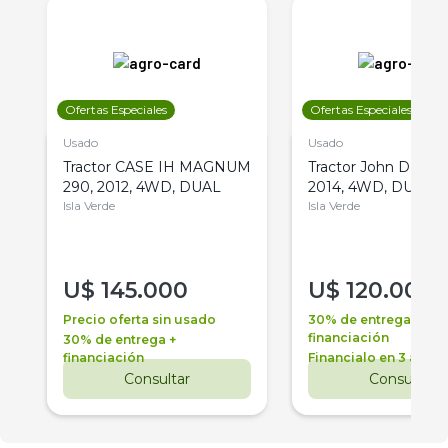
Ofertas Especiales
Ofertas Especiales
Usado
Usado
Tractor CASE IH MAGNUM
Tractor John Deere 
290, 2012, 4WD, DUAL
2014, 4WD, DUAL
Isla Verde
Isla Verde
U$
145.000
U$
120.000
Precio oferta sin usado
30% de entrega +
financiación
30% de entrega +
financiación
Financialo en 3 años
Consultar
Consultar