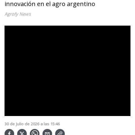
innovación en el agro argentino
Agrofy News
30
de
Julio
de
2026
a las
15:46