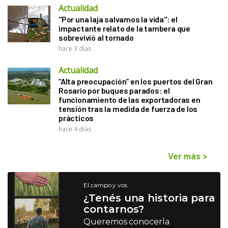
Actualidad
"Por una laja salvamos la vida": el
impactante relato de la tambera que
sobrevivió al tornado
hace 3 días
Actualidad
“Alta preocupación” en los puertos del Gran
Rosario por buques parados: el
funcionamiento de las exportadoras en
tensión tras la medida de fuerza de los
prácticos
hace 4 días
Ver más
>
El campo y vos
¿Tenés una historia para
contarnos?
Queremos conocerla