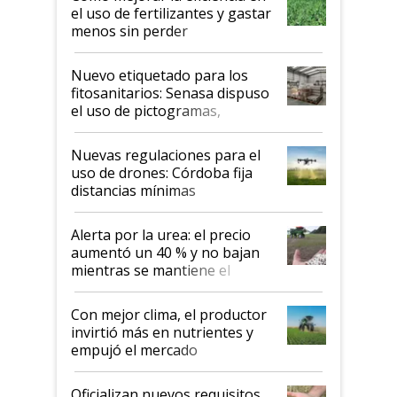
el uso de fertilizantes y gastar
menos sin perder
productividad en la campaña
fina
Nuevo etiquetado para los
fitosanitarios: Senasa dispuso
el uso de pictogramas,
palabras de advertencia e
indicaciones
Nuevas regulaciones para el
uso de drones: Córdoba fija
distancias mínimas
Alerta por la urea: el precio
aumentó un 40 % y no bajan
mientras se mantiene el
conflicto en Medio Oriente
Con mejor clima, el productor
invirtió más en nutrientes y
empujó el mercado
Oficializan nuevos requisitos