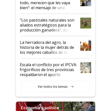
todo, merecen que les vaya
bien": el mensaje de una
ganadera uruguaya sobre las
oportunidades que se abren
"Los pastizales naturales son
para el agro en Argentina, con
aliados estratégicos para la
foco en la carne
producción ganadera", destaca
la iniciativa que ya reúne a 46
establecimientos en Argentina
La herradora del agro, la
historia de la mujer detrás de
los mejores caballos de la
Argentina y los mitos que
todavía hacen sufrir a estos
Escala el conflicto por el IPCVA:
animales: "Mientras me
frigoríficos de tres provincias
descalificaban, yo seguí
respaldaron el aporte
haciendo currículum"
obligatorio
Ver todos los temas
Economía y política