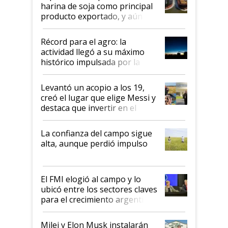
harina de soja como principal
producto exportado, y aún así
el agro aportó casi seis de cada
diez dólares y sostuvo el
Récord para el agro: la
liderazgo en un semestre
actividad llegó a su máximo
récord
histórico impulsada por la
cosecha y las exportaciones
Levantó un acopio a los 19,
creó el lugar que elige Messi y
destaca que invertir en el
kirchnerismo era como "darle
plata a un hijo para droga":
La confianza del campo sigue
Juan Félix Rossetti, el libertario
alta, aunque perdió impulso
que de una dura crisis salió
más fuerte y apuesta al cambio
de Milei
El FMI elogió al campo y lo
ubicó entre los sectores claves
para el crecimiento argentino
Milei y Elon Musk instalarán