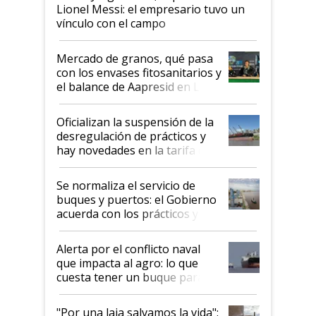
Lionel Messi: el empresario tuvo un
vínculo con el campo
Mercado de granos, qué pasa
con los envases fitosanitarios y
el balance de Aapresid en La
Posta
Oficializan la suspensión de la
desregulación de prácticos y
hay novedades en la tarifa de
la hidrovía
Se normaliza el servicio de
buques y puertos: el Gobierno
acuerda con los prácticos y
suspende el decreto de
desregulación
Alerta por el conflicto naval
que impacta al agro: lo que
cuesta tener un buque parado
y el peligro de que Argentina
pase a ser "país sucio"
"Por una laja salvamos la vida":