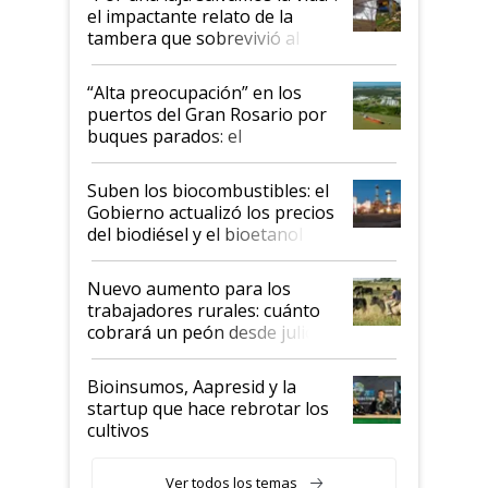
el impactante relato de la
tambera que sobrevivió al
tornado
“Alta preocupación” en los
puertos del Gran Rosario por
buques parados: el
funcionamiento de las
exportadoras en tensión tras
Suben los biocombustibles: el
la medida de fuerza de los
Gobierno actualizó los precios
prácticos
del biodiésel y el bioetanol
Nuevo aumento para los
trabajadores rurales: cuánto
cobrará un peón desde julio
Bioinsumos, Aapresid y la
startup que hace rebrotar los
cultivos
Ver todos los temas