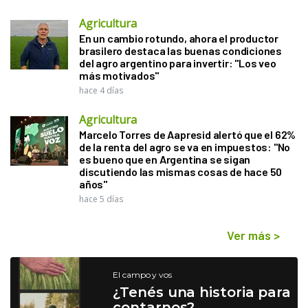
Agricultura
En un cambio rotundo, ahora el productor
brasilero destaca las buenas condiciones
del agro argentino para invertir: "Los veo
más motivados"
hace 4 días
Agricultura
Marcelo Torres de Aapresid alertó que el 62%
de la renta del agro se va en impuestos: "No
es bueno que en Argentina se sigan
discutiendo las mismas cosas de hace 50
años"
hace 5 días
Ver más
>
El campo y vos
¿Tenés una historia para
contarnos?