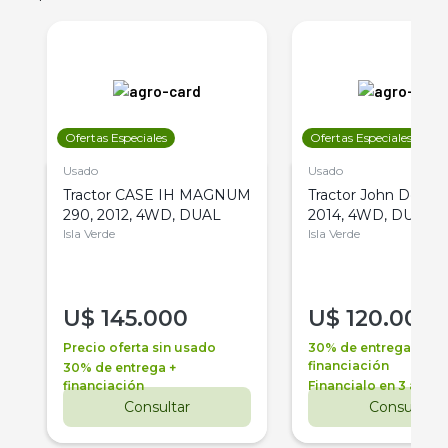
Ofertas Especiales
Ofertas Especiales
Usado
Usado
Tractor CASE IH MAGNUM
Tractor John Deere 
290, 2012, 4WD, DUAL
2014, 4WD, DUAL
Isla Verde
Isla Verde
U$
145.000
U$
120.000
Precio oferta sin usado
30% de entrega +
financiación
30% de entrega +
financiación
Financialo en 3 años
Consultar
Consultar