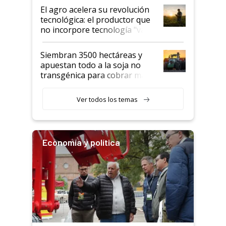
El agro acelera su revolución
tecnológica: el productor que
no incorpore tecnología "va a
perder el tren"
Siembran 3500 hectáreas y
apuestan todo a la soja no
transgénica para cobrar más
por tonelada: compraron un
semillero
Ver todos los temas
Economía y política