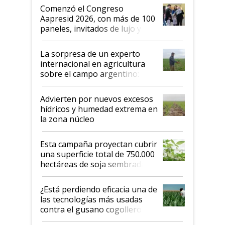
Argentina se sigan discutiendo
Comenzó el Congreso
las mismas cosas de hace 50
Aapresid 2026, con más de 100
años"
paneles, invitados de lujo y
todas las tendencias
La sorpresa de un experto
internacional en agricultura
sobre el campo argentino:
"Estoy muy impresionado"
Advierten por nuevos excesos
hídricos y humedad extrema en
la zona núcleo
Esta campaña proyectan cubrir
una superficie total de 750.000
hectáreas de soja sembradas
con una nueva generación de
variedades que marcan un
¿Está perdiendo eficacia una de
salto tecnológico en genética y
las tecnologías más usadas
rendimiento
contra el gusano cogollero? El
desafío de una tecnología clave