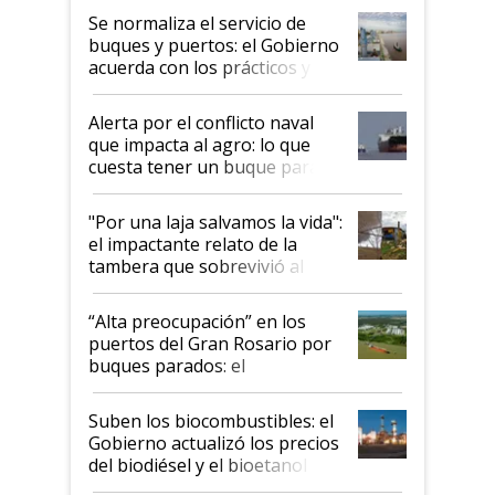
Se normaliza el servicio de
buques y puertos: el Gobierno
acuerda con los prácticos y
suspende el decreto de
desregulación
Alerta por el conflicto naval
que impacta al agro: lo que
cuesta tener un buque parado
y el peligro de que Argentina
pase a ser "país sucio"
"Por una laja salvamos la vida":
el impactante relato de la
tambera que sobrevivió al
tornado
“Alta preocupación” en los
puertos del Gran Rosario por
buques parados: el
funcionamiento de las
exportadoras en tensión tras
Suben los biocombustibles: el
la medida de fuerza de los
Gobierno actualizó los precios
prácticos
del biodiésel y el bioetanol