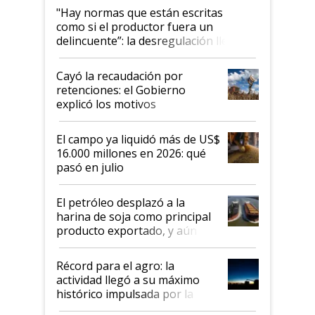
"Hay normas que están escritas
como si el productor fuera un
delincuente”: la desregulación llegó
al Congreso Aapresid y hasta se
habló del financiamiento al IPCVA
Cayó la recaudación por
retenciones: el Gobierno
explicó los motivos
El campo ya liquidó más de US$
16.000 millones en 2026: qué
pasó en julio
El petróleo desplazó a la
harina de soja como principal
producto exportado, y aún así
el agro aportó casi seis de cada
diez dólares y sostuvo el
Récord para el agro: la
liderazgo en un semestre
actividad llegó a su máximo
récord
histórico impulsada por la
cosecha y las exportaciones