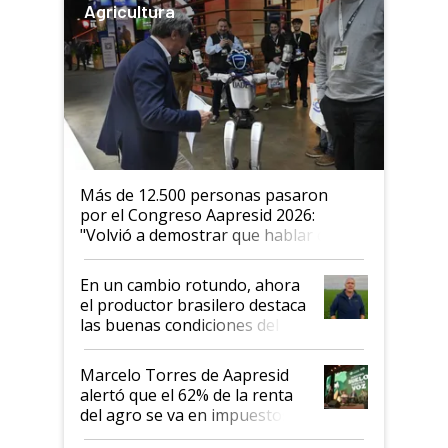
Agricultura
Más de 12.500 personas pasaron
por el Congreso Aapresid 2026:
"Volvió a demostrar que hablar del
suelo es hablar de todo el sistema
productivo"
En un cambio rotundo, ahora
el productor brasilero destaca
las buenas condiciones del
agro argentino para invertir:
"Los veo más motivados"
Marcelo Torres de Aapresid
alertó que el 62% de la renta
del agro se va en impuestos:
"No es bueno que en