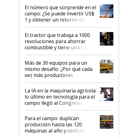
apretar un botón?
El número que sorprende en el
campo: ¿Se puede invertir US$
1 y obtener un retorno de
hasta US$ 10 en agricultura?
El tractor que trabaja a 1000
revoluciones para ahorrar
combustible y tiene una cabina
que parece una computadora:
lo último en el mundo,
Más de 30 equipos para un
disponible en Argentina
mismo desafío: ¿Por qué cada
vez más productores
incorporan fertilizante bajo
tierra?
La IA en la maquinaria agrícola:
lo último en tecnología para el
campo llegó al Congreso
Aapresid 2026
Para el campo: duplican
producción hasta las 120
máquinas al año y contratan
especialistas de la industria