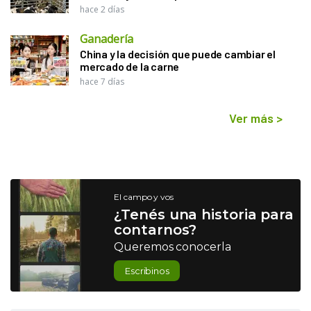
hace 2 días
Ganadería
China y la decisión que puede cambiar el
mercado de la carne
hace 7 días
Ver más
>
El campo y vos
¿Tenés una historia para
contarnos?
Queremos conocerla
Escribinos