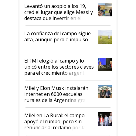
Levantó un acopio a los 19,
creó el lugar que elige Messi y
destaca que invertir en el
kirchnerismo era como "darle
plata a un hijo para droga":
La confianza del campo sigue
Juan Félix Rossetti, el libertario
alta, aunque perdió impulso
que de una dura crisis salió
más fuerte y apuesta al cambio
de Milei
El FMI elogió al campo y lo
ubicó entre los sectores claves
para el crecimiento argentino
Milei y Elon Musk instalarán
internet en 6000 escuelas
rurales de la Argentina gracias
a un acuerdo con Starlink
Milei en La Rural: el campo
apoyó el rumbo, pero sin
renunciar al reclamo por las
retenciones