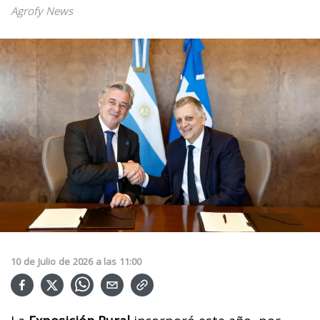
Agrofy News
10
de
Julio
de
2026
a las
11:00