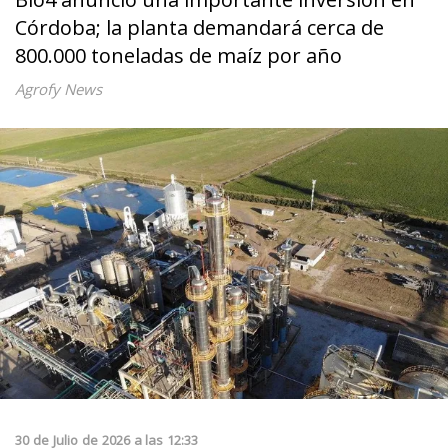
Córdoba; la planta demandará cerca de
800.000 toneladas de maíz por año
Agrofy News
30
de
Julio
de
2026
a las
12:33