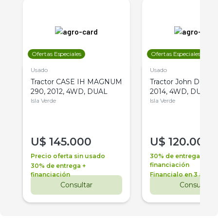
Ofertas Especiales
Ofertas Especiales
Usado
Usado
Tractor CASE IH MAGNUM
Tractor John Deere 
290, 2012, 4WD, DUAL
2014, 4WD, DUAL
Isla Verde
Isla Verde
U$
145.000
U$
120.000
Precio oferta sin usado
30% de entrega +
financiación
30% de entrega +
financiación
Financialo en 3 años
Consultar
Consultar