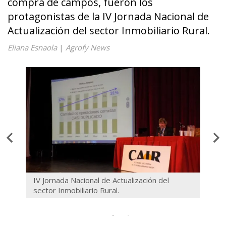
compra de campos, fueron los
protagonistas de la IV Jornada Nacional de
Actualización del sector Inmobiliario Rural.
Eliana Esnaola
|
Agrofy News
IV Jornada Nacional de Actualización del
IV Jo
sector Inmobiliario Rural.
secto