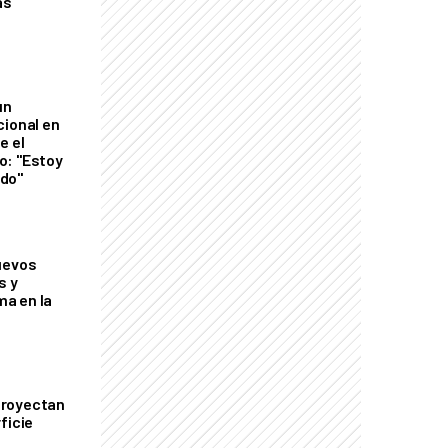
as
un
cional en
e el
o: "Estoy
do"
uevos
s y
a en la
proyectan
ficie
0