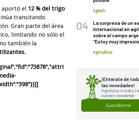
e aportó el
12 % del trigo
Agtech
ntinúa transitando
La sorpresa de un e
zón. Gran parte del área
internacional en agr
co, limitando no sólo el
sobre el campo arge
"Estoy muy impresi
ino también la
ilizantes.
Agricultura
nal","fid":"73878","attri
"media-
¡Enterate de tod
width":"398"}}]]
las novedades!
Ingresá tu e-mail y re
nuestro newsletter
Suscribirme