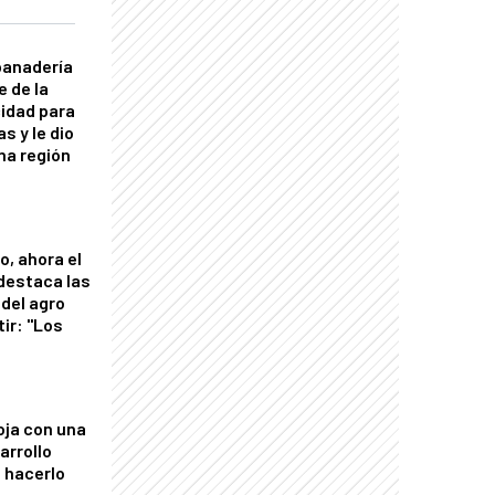
panadería
e de la
idad para
s y le dio
una región
o, ahora el
 destaca las
del agro
tir: "Los
"
oja con una
arrollo
 hacerlo