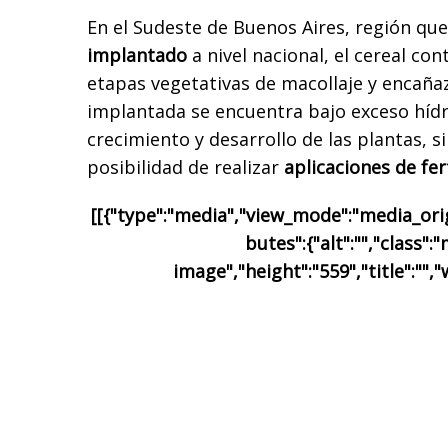
En el Sudeste de Buenos Aires, región qu
implantado
a nivel nacional, el cereal co
etapas vegetativas de macollaje y encaña
implantada se encuentra bajo exceso hídri
crecimiento y desarrollo de las plantas, s
posibilidad de realizar
aplicaciones de fert
[[{"type":"media","view_mode":"media_origi
butes":{"alt":"","class":
image","height":"559","title":"","