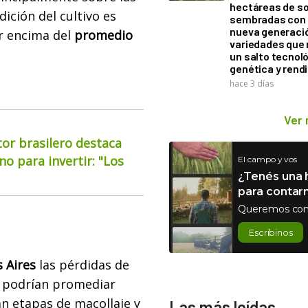
hectáreas de so
dición del cultivo es
sembradas con
nueva generaci
r encima del
promedio
variedades que
un salto tecnol
genética y rend
hace 3 días
Ver
or brasilero destaca
o para invertir: "Los
El campo y vos
¿Tenés una h
para contar
Queremos con
Escribinos
 Aires
las pérdidas de
podrían promediar
an etapas de macollaje y
Las más leídas