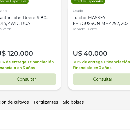
fertas Especiales
Ofertas Especiales
sado
Usado
ractor John Deere 6180J,
Tractor MASSEY
014, 4WD, DUAL
FERGUSSON MF 4292, 2020
la Verde
4WD, PATON
Venado Tuerto
U$
120.000
U$
40.000
0% de entrega + financiación
30% de entrega + financiación
inancialo en 3 años
Financialo en 3 años
Consultar
Consultar
ión de cultivos
Fertilizantes
Silo bolsas