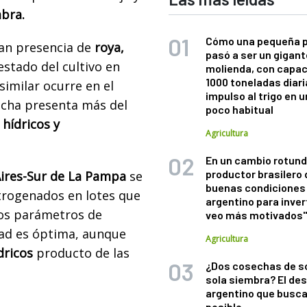
bra.
Cómo una pequeña 
ran presencia de
roya,
pasó a ser un gigant
estado del cultivo en
molienda, con capac
1000 toneladas diaria
imilar ocurre en el
impulso al trigo en 
fecha presenta más del
poco habitual
 hídricos y
Agricultura
En un cambio rotund
productor brasilero
ires-Sur de La Pampa
se
buenas condiciones 
itrogenados en lotes que
argentino para inver
 los parámetros de
veo más motivados
dad es óptima, aunque
Agricultura
dricos
producto de las
¿Dos cosechas de s
sola siembra? El des
argentino que busca
posible