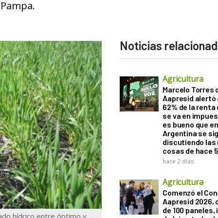
a Pampa.
Noticias relaciona
Agricultura
Marcelo Torres 
Aapresid alertó 
62% de la renta 
se va en impues
es bueno que e
Argentina se si
discutiendo la
cosas de hace 
hace 2 días
Agricultura
Comenzó el Con
Aapresid 2026,
de 100 paneles, 
ado hídrico entre óptimo y