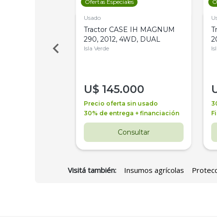
les
Ofertas Especiales
O
Usado
U
a Metalfor 7040,
Tractor CASE IH MAGNUM
T
Bot 32 Mts
290, 2012, 4WD, DUAL
2
Isla Verde
Is
000
U$
145.000
a + financiación
Precio oferta sin usado
3
 4 años
30% de entrega + financiación
F
nsultar
Consultar
Visitá también:
Insumos agrícolas
Protecc