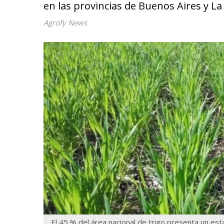
en las provincias de Buenos Aires y L
Agrofy News
El 45 % del área nacional de trigo presenta un est