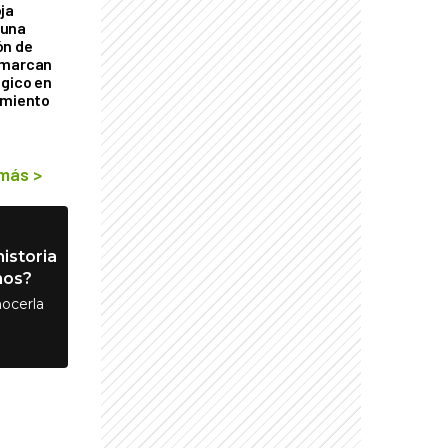
ja
 una
ón de
 marcan
ógico en
imiento
 más
>
istoria
nos?
ocerla