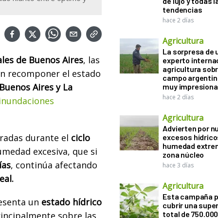
de lujo y todas l
tendencias
hace 2 días
Agricultura
La sorpresa de 
ales de Buenos Aires
, las
experto interna
agricultura sobr
on recomponer el estado
campo argentin
Buenos Aires y La
muy impresiona
hace 2 días
inundaciones
Agricultura
Advierten por n
oradas durante el
ciclo
excesos hídrico
humedad extrem
medad excesiva, que si
zona núcleo
ías
, continúa afectando
hace 3 días
eal.
Agricultura
Esta campaña 
resenta un
estado hídrico
cubrir una super
total de 750.00
incipalmente sobre las