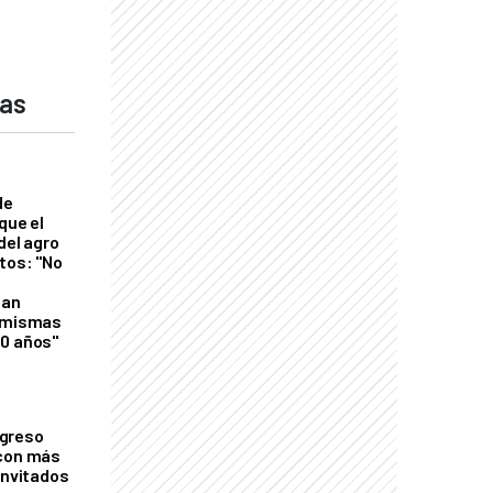
das
de
que el
del agro
tos: "No
n
gan
s mismas
50 años"
greso
 con más
invitados