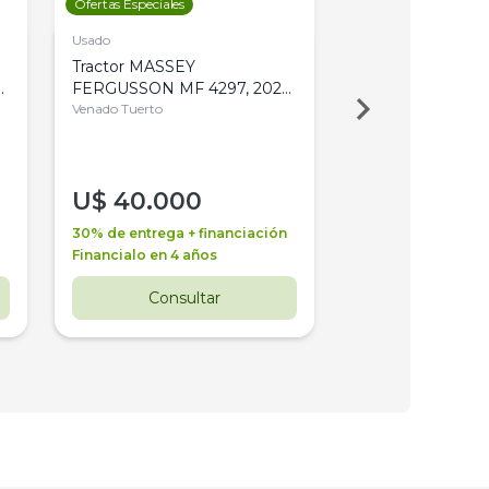
Ofertas Especiales
Ofertas Especiales
Usado
Usado
Tractor MASSEY
Tractor AGCO ALL
,
FERGUSSON MF 4297, 2020,
2003, 4WD, PA
4WD, PATON
Venado Tuerto
Venado Tuerto
U$
40.000
U$
30.000
30% de entrega + financiación
30% de entrega + 
Financialo en 4 años
Financialo en 3 a
Consultar
Consul