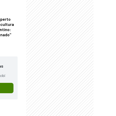
xperto
icultura
ntino:
onado"
as
cibí