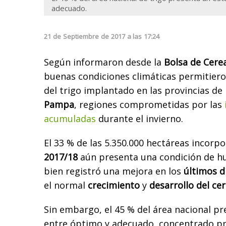
adecuado.
21
de
Septiembre
de
2017
a las
17:24
Según informaron desde la
Bolsa de Cere
buenas condiciones climáticas permitier
del trigo implantado en las provincias de
Pampa
, regiones comprometidas por las
acumuladas
durante el invierno.
El 33 % de las 5.350.000 hectáreas incorp
2017/18
aún presenta una condición de hu
bien registró una mejora en los
últimos d
el normal
crecimiento
y
desarrollo del cer
Sin embargo, el 45 % del área nacional p
entre óptimo y adecuado, concentrado pr