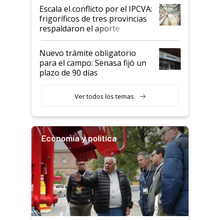
todavía hacen sufrir a estos
Escala el conflicto por el IPCVA:
animales: "Mientras me
frigoríficos de tres provincias
descalificaban, yo seguí
respaldaron el aporte
haciendo currículum"
obligatorio
Nuevo trámite obligatorio
para el campo: Senasa fijó un
plazo de 90 días
Ver todos los temas
Economía y política