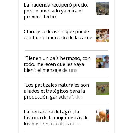
La hacienda recuperó precio,
pero el mercado ya mira el
próximo techo
China y la decisión que puede
cambiar el mercado de la carne
"Tienen un país hermoso, con
todo, merecen que les vaya
bien": el mensaje de una
ganadera uruguaya sobre las
oportunidades que se abren
"Los pastizales naturales son
para el agro en Argentina, con
aliados estratégicos para la
foco en la carne
producción ganadera", destaca
la iniciativa que ya reúne a 46
establecimientos en Argentina
La herradora del agro, la
historia de la mujer detrás de
los mejores caballos de la
Argentina y los mitos que