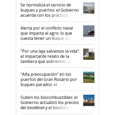
Se normaliza el servicio de
buques y puertos: el Gobierno
acuerda con los prácticos y
suspende el decreto de
desregulación
Alerta por el conflicto naval
que impacta al agro: lo que
cuesta tener un buque parado
y el peligro de que Argentina
pase a ser "país sucio"
"Por una laja salvamos la vida":
el impactante relato de la
tambera que sobrevivió al
tornado
“Alta preocupación” en los
puertos del Gran Rosario por
buques parados: el
funcionamiento de las
exportadoras en tensión tras
Suben los biocombustibles: el
la medida de fuerza de los
Gobierno actualizó los precios
prácticos
del biodiésel y el bioetanol