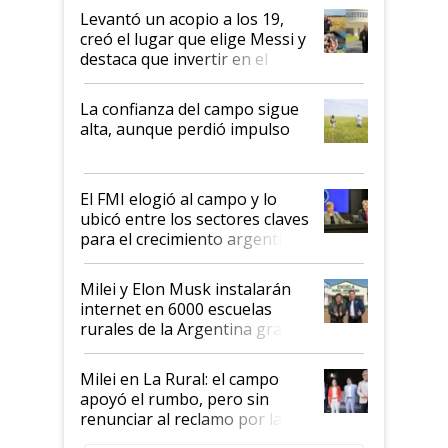
Levantó un acopio a los 19,
creó el lugar que elige Messi y
destaca que invertir en el
kirchnerismo era como "darle
plata a un hijo para droga":
La confianza del campo sigue
Juan Félix Rossetti, el libertario
alta, aunque perdió impulso
que de una dura crisis salió
más fuerte y apuesta al cambio
de Milei
El FMI elogió al campo y lo
ubicó entre los sectores claves
para el crecimiento argentino
Milei y Elon Musk instalarán
internet en 6000 escuelas
rurales de la Argentina gracias
a un acuerdo con Starlink
Milei en La Rural: el campo
apoyó el rumbo, pero sin
renunciar al reclamo por las
retenciones