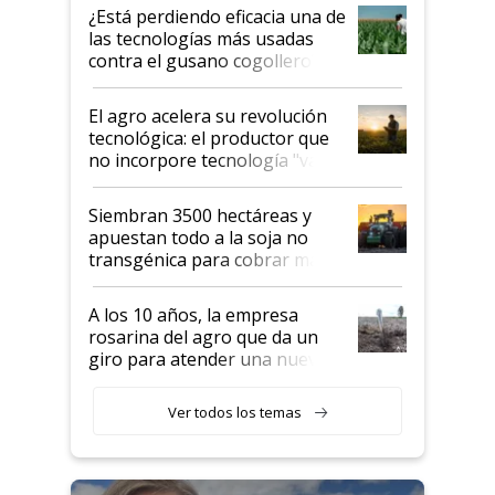
variedades que marcan un
¿Está perdiendo eficacia una de
salto tecnológico en genética y
las tecnologías más usadas
rendimiento
contra el gusano cogollero? El
desafío de una tecnología clave
El agro acelera su revolución
tecnológica: el productor que
no incorpore tecnología "va a
perder el tren"
Siembran 3500 hectáreas y
apuestan todo a la soja no
transgénica para cobrar más
por tonelada: compraron un
semillero
A los 10 años, la empresa
rosarina del agro que da un
giro para atender una nueva
etapa en el agro
Ver todos los temas