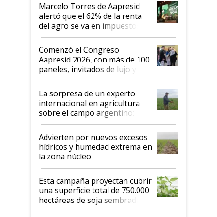
más motivados"
Marcelo Torres de Aapresid
alertó que el 62% de la renta
del agro se va en impuestos:
"No es bueno que en
Argentina se sigan discutiendo
Comenzó el Congreso
las mismas cosas de hace 50
Aapresid 2026, con más de 100
años"
paneles, invitados de lujo y
todas las tendencias
La sorpresa de un experto
internacional en agricultura
sobre el campo argentino:
"Estoy muy impresionado"
Advierten por nuevos excesos
hídricos y humedad extrema en
la zona núcleo
Esta campaña proyectan cubrir
una superficie total de 750.000
hectáreas de soja sembradas
con una nueva generación de