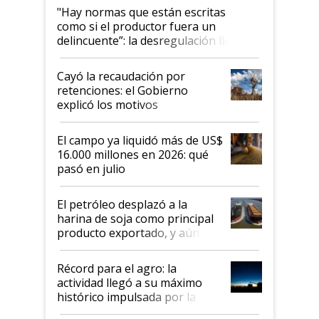
"Hay normas que están escritas
como si el productor fuera un
delincuente”: la desregulación llegó
al Congreso Aapresid y hasta se
habló del financiamiento al IPCVA
Cayó la recaudación por
retenciones: el Gobierno
explicó los motivos
El campo ya liquidó más de US$
16.000 millones en 2026: qué
pasó en julio
El petróleo desplazó a la
harina de soja como principal
producto exportado, y aún así
el agro aportó casi seis de cada
diez dólares y sostuvo el
Récord para el agro: la
liderazgo en un semestre
actividad llegó a su máximo
récord
histórico impulsada por la
cosecha y las exportaciones