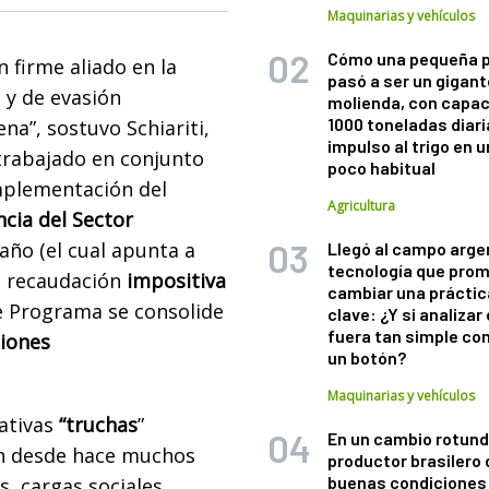
Maquinarias y vehículos
Cómo una pequeña 
 firme aliado en la
pasó a ser un gigant
s y de evasión
molienda, con capac
1000 toneladas diaria
a”, sostuvo Schiariti,
impulso al trigo en 
trabajado en conjunto
poco habitual
implementación del
Agricultura
cia del Sector
año (el cual apunta a
Llegó al campo arge
tecnología que pro
a recaudación
impositiva
cambiar una práctic
se Programa se consolide
clave: ¿Y si analizar 
fuera tan simple co
siones
un botón?
Maquinarias y vehículos
ativas
“truchas
”
En un cambio rotund
an desde hace muchos
productor brasilero
buenas condiciones 
, cargas sociales,