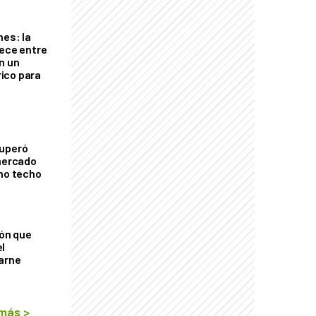
nes: la
rece entre
n un
ico para
cuperó
 mercado
imo techo
ión que
l
arne
 más
>