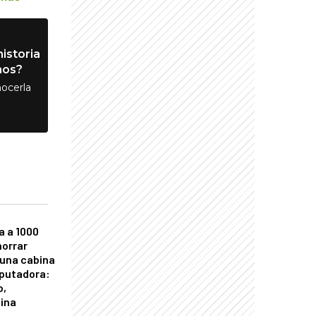
istoria
nos?
ocerla
a a 1000
horrar
 una cabina
putadora:
o,
tina