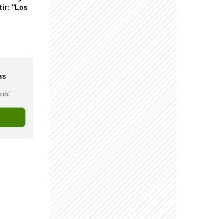
tir: "Los
"
as
cibí