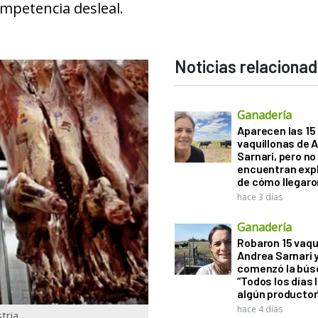
ompetencia desleal.
Noticias relaciona
Ganadería
Aparecen las 15
vaquillonas de 
Sarnari, pero no
encuentran exp
de cómo llegaron
hace 3 días
Ganadería
Robaron 15 vaqu
Andrea Sarnari 
comenzó la bús
“Todos los días 
algún productor
hace 4 días
tria.