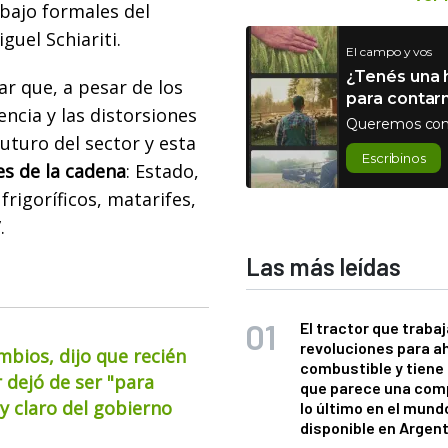
abajo formales del
iguel Schiariti.
El campo y vos
¿Tenés una h
ar que, a pesar de los
para contar
rencia y las distorsiones
Queremos con
uturo del sector y esta
Escribinos
es de la cadena
: Estado,
frigoríficos, matarifes,
.
Las más leídas
El tractor que trabaj
revoluciones para a
mbios, dijo que recién
combustible y tiene
 dejó de ser "para
que parece una com
 claro del gobierno
lo último en el mund
disponible en Argen