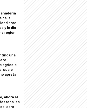
panadería
e de la
idad para
s y le dio
una región
ntino una
mete
a agrícola
el suelo
mo apretar
o, ahora el
 destaca las
del agro