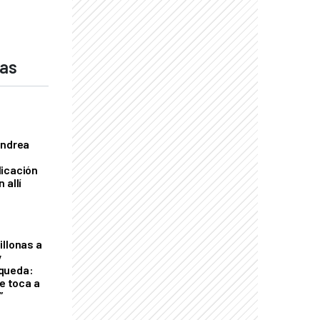
das
Andrea
licación
 allí
illonas a
y
queda:
le toca a
”