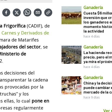
Ganadería
Cuesta $6 millo
inversión que c
los ganaderos e
 Frigorífica
(CADIF), de
momento histór
la actividad
e Carnes y Derivados de
hace 4 días
ámara de Matarifes
ajadores del sector
, se
Ganadería
La hacienda re
inisterio de
precio, pero el
2.
ya mira el próx
hace 4 días
as decisiones del
Ganadería
ransparentar la cadena
China y la decis
ias provocadas por la
puede cambiar e
mercado de la c
truchas” y los
hace 9 días
 ellas, lo cual
pone en
presas regularmente
Ver