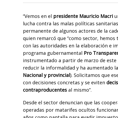
“Vemos en el
presidente Mauricio Macri
un
lucha contra las malas políticas sanitaria
permanente de algunos actores de la caden
quien remarcó que “como sector, hemos 
con las autoridades en la elaboración e 
programa gubernamental
Pro Transparen
instrumentado a partir de marzo de este 
reducir la informalidad y ha aumentado l
Nacional y provincial
). Solicitamos que e
con decisiones concretas y se eviten
deci
contraproducentes
al mismo”.
Desde el sector denuncian que las cooper
operadas por matarifes ocultos funcion
años como pantalla para evadir impuestos