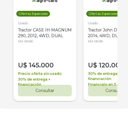
Ofertas Especiales
Ofertas Especiales
Usado
Usado
Tractor CASE IH MAGNUM
Tractor John Deere 
290, 2012, 4WD, DUAL
2014, 4WD, DUAL
Isla Verde
Isla Verde
U$
145.000
U$
120.000
Precio oferta sin usado
30% de entrega +
financiación
30% de entrega +
financiación
Financialo en 3 años
Consultar
Consultar