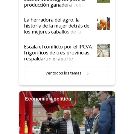
foco en la carne
producción ganadera", destaca
la iniciativa que ya reúne a 46
establecimientos en Argentina
La herradora del agro, la
historia de la mujer detrás de
los mejores caballos de la
Argentina y los mitos que
todavía hacen sufrir a estos
Escala el conflicto por el IPCVA:
animales: "Mientras me
frigoríficos de tres provincias
descalificaban, yo seguí
respaldaron el aporte
haciendo currículum"
obligatorio
Ver todos los temas
Economía y política