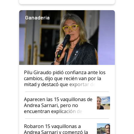
rendimiento
Ganadería
Pilu Giraudo pidió confianza ante los
cambios, dijo que recién van por la
mitad y destacó que exportar dejó de
ser "para unos pocos": "Tenemos un
mandato muy claro del gobierno
Aparecen las 15 vaquillonas de
nacional"
Andrea Sarnari, pero no
encuentran explicación de
cómo llegaron allí
Robaron 15 vaquillonas a
Andrea Sarnari y comenzó la