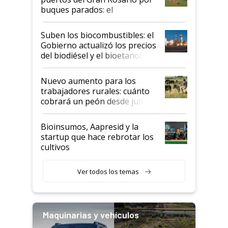
buques parados: el
funcionamiento de las
exportadoras en tensión tras
Suben los biocombustibles: el
la medida de fuerza de los
Gobierno actualizó los precios
prácticos
del biodiésel y el bioetanol
Nuevo aumento para los
trabajadores rurales: cuánto
cobrará un peón desde julio
Bioinsumos, Aapresid y la
startup que hace rebrotar los
cultivos
Ver todos los temas
Maquinarias y vehículos