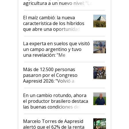
agricultura a un nuevo nivel: "Las
posibilidades de crecimiento son
infinitas"
El maíz cambió: la nueva
característica de los híbridos
que abre una oportunidad en
el lote
La experta en suelos que visitó
un campo argentino y tuvo
una revelación: "Me
impresionó mucho"
Más de 12.500 personas
pasaron por el Congreso
Aapresid 2026: "Volvió a
demostrar que hablar del
suelo es hablar de todo el
En un cambio rotundo, ahora
sistema productivo"
el productor brasilero destaca
las buenas condiciones del
agro argentino para invertir:
"Los veo más motivados"
Marcelo Torres de Aapresid
alertó que el 62% de la renta