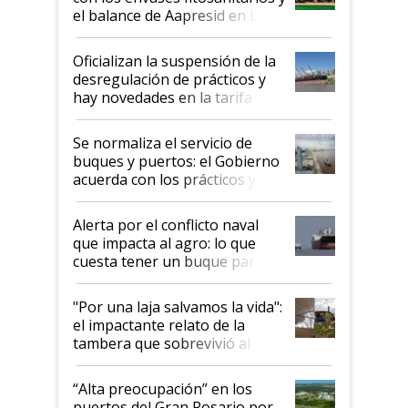
el balance de Aapresid en La
Posta
Oficializan la suspensión de la
desregulación de prácticos y
hay novedades en la tarifa de
la hidrovía
Se normaliza el servicio de
buques y puertos: el Gobierno
acuerda con los prácticos y
suspende el decreto de
desregulación
Alerta por el conflicto naval
que impacta al agro: lo que
cuesta tener un buque parado
y el peligro de que Argentina
pase a ser "país sucio"
"Por una laja salvamos la vida":
el impactante relato de la
tambera que sobrevivió al
tornado
“Alta preocupación” en los
puertos del Gran Rosario por