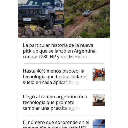
La particular historia de la nueva
pick up que se lanzó en Argentina,
con casi 280 HP y un diseño único: a
cuánto se vende
Hasta 40% menos pisoteo: la
tecnología que busca cuidar el
suelo en cada aplicación que
llevó Jacto al Congreso
Aapresid 2026
Llegó al campo argentino una
tecnología que promete
cambiar una práctica agrícola
clave: ¿Y si analizar el suelo
fuera tan simple como apretar
El número que sorprende en el
un botón?