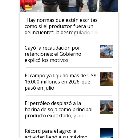
"Hay normas que están escritas
como si el productor fuera un
delincuente”: la desregulación llegó
al Congreso Aapresid y hasta se
habló del financiamiento al IPCVA
Cayó la recaudación por
retenciones: el Gobierno
explicó los motivos
El campo ya liquidó más de US$
16.000 millones en 2026: qué
pasó en julio
El petróleo desplazó a la
harina de soja como principal
producto exportado, y aún así
el agro aportó casi seis de cada
diez dólares y sostuvo el
Récord para el agro: la
liderazgo en un semestre
actividad llegó a su máximo