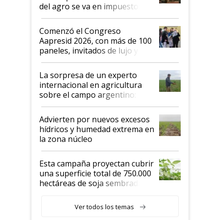
del agro se va en impuestos:
"No es bueno que en
Argentina se sigan discutiendo
Comenzó el Congreso
las mismas cosas de hace 50
Aapresid 2026, con más de 100
años"
paneles, invitados de lujo y
todas las tendencias
La sorpresa de un experto
internacional en agricultura
sobre el campo argentino:
"Estoy muy impresionado"
Advierten por nuevos excesos
hídricos y humedad extrema en
la zona núcleo
Esta campaña proyectan cubrir
una superficie total de 750.000
hectáreas de soja sembradas
con una nueva generación de
variedades que marcan un
Ver todos los temas
salto tecnológico en genética y