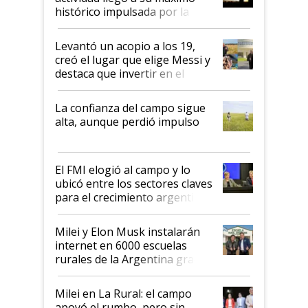
récord
histórico impulsada por la
cosecha y las exportaciones
Levantó un acopio a los 19,
creó el lugar que elige Messi y
destaca que invertir en el
kirchnerismo era como "darle
plata a un hijo para droga":
La confianza del campo sigue
Juan Félix Rossetti, el libertario
alta, aunque perdió impulso
que de una dura crisis salió
más fuerte y apuesta al cambio
de Milei
El FMI elogió al campo y lo
ubicó entre los sectores claves
para el crecimiento argentino
Milei y Elon Musk instalarán
internet en 6000 escuelas
rurales de la Argentina gracias
a un acuerdo con Starlink
Milei en La Rural: el campo
apoyó el rumbo, pero sin