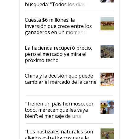
búsqueda: “Todos los días le
toca a algún productor”
Cuesta $6 millones: la
inversión que crece entre los
ganaderos en un momento
histórico para la actividad
La hacienda recuperó precio,
pero el mercado ya mira el
próximo techo
China y la decisión que puede
cambiar el mercado de la carne
"Tienen un país hermoso, con
todo, merecen que les vaya
bien": el mensaje de una
ganadera uruguaya sobre las
oportunidades que se abren
"Los pastizales naturales son
para el agro en Argentina, con
aliados estratégicos para la