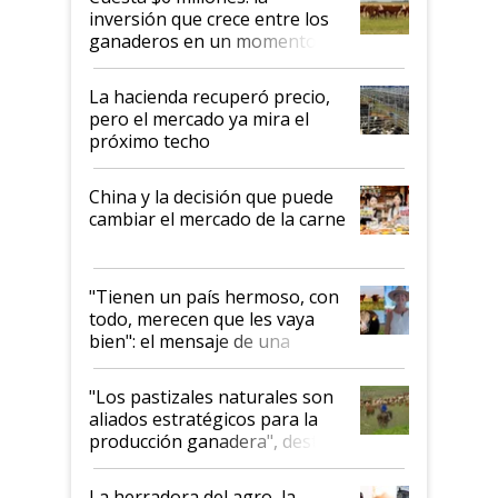
inversión que crece entre los
ganaderos en un momento
histórico para la actividad
La hacienda recuperó precio,
pero el mercado ya mira el
próximo techo
China y la decisión que puede
cambiar el mercado de la carne
"Tienen un país hermoso, con
todo, merecen que les vaya
bien": el mensaje de una
ganadera uruguaya sobre las
oportunidades que se abren
"Los pastizales naturales son
para el agro en Argentina, con
aliados estratégicos para la
foco en la carne
producción ganadera", destaca
la iniciativa que ya reúne a 46
establecimientos en Argentina
La herradora del agro, la