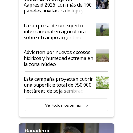
las mismas cosas de hace 50
Aapresid 2026, con más de 100
años"
paneles, invitados de lujo y
todas las tendencias
La sorpresa de un experto
internacional en agricultura
sobre el campo argentino:
"Estoy muy impresionado"
Advierten por nuevos excesos
hídricos y humedad extrema en
la zona núcleo
Esta campaña proyectan cubrir
una superficie total de 750.000
hectáreas de soja sembradas
con una nueva generación de
variedades que marcan un
Ver todos los temas
salto tecnológico en genética y
rendimiento
Ganadería