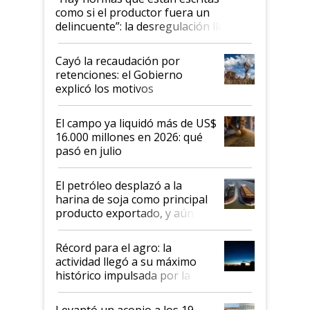
como si el productor fuera un
delincuente”: la desregulación llegó
al Congreso Aapresid y hasta se
habló del financiamiento al IPCVA
Cayó la recaudación por
retenciones: el Gobierno
explicó los motivos
El campo ya liquidó más de US$
16.000 millones en 2026: qué
pasó en julio
El petróleo desplazó a la
harina de soja como principal
producto exportado, y aún así
el agro aportó casi seis de cada
diez dólares y sostuvo el
Récord para el agro: la
liderazgo en un semestre
actividad llegó a su máximo
récord
histórico impulsada por la
cosecha y las exportaciones
Levantó un acopio a los 19,