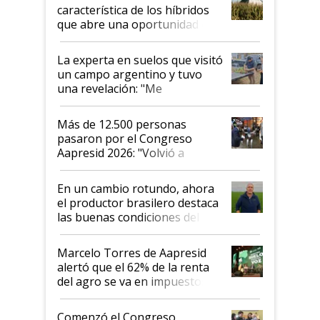
característica de los híbridos
que abre una oportunidad en
el lote
La experta en suelos que visitó
un campo argentino y tuvo
una revelación: "Me
impresionó mucho"
Más de 12.500 personas
pasaron por el Congreso
Aapresid 2026: "Volvió a
demostrar que hablar del
suelo es hablar de todo el
En un cambio rotundo, ahora
sistema productivo"
el productor brasilero destaca
las buenas condiciones del
agro argentino para invertir:
"Los veo más motivados"
Marcelo Torres de Aapresid
alertó que el 62% de la renta
del agro se va en impuestos:
"No es bueno que en
Argentina se sigan discutiendo
Comenzó el Congreso