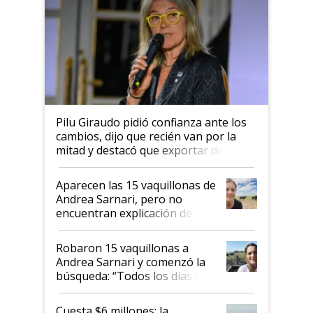
Pilu Giraudo pidió confianza ante los
cambios, dijo que recién van por la
mitad y destacó que exportar dejó de
ser "para unos pocos": "Tenemos un
mandato muy claro del gobierno
Aparecen las 15 vaquillonas de
nacional"
Andrea Sarnari, pero no
encuentran explicación de
cómo llegaron allí
Robaron 15 vaquillonas a
Andrea Sarnari y comenzó la
búsqueda: “Todos los días le
toca a algún productor”
Cuesta $6 millones: la