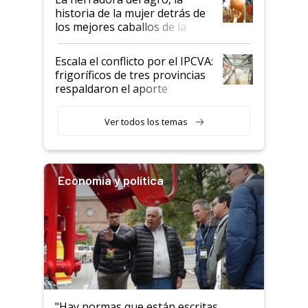
historia de la mujer detrás de
los mejores caballos de la
Argentina y los mitos que
todavía hacen sufrir a estos
Escala el conflicto por el IPCVA:
animales: "Mientras me
frigoríficos de tres provincias
descalificaban, yo seguí
respaldaron el aporte
haciendo currículum"
obligatorio
Ver todos los temas
Economía y política
"Hay normas que están escritas