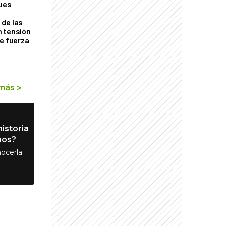
ques
de las
n tensión
de fuerza
s
 más
>
istoria
nos?
ocerla