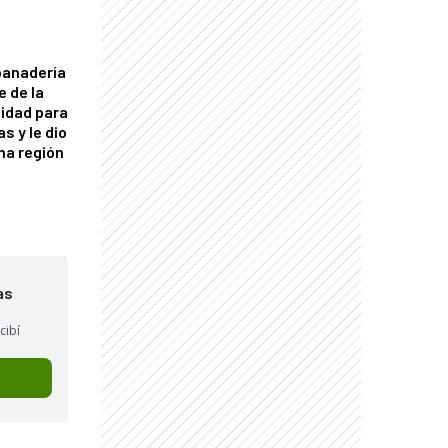
panadería
e de la
idad para
s y le dio
una región
as
cibí