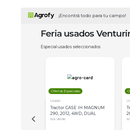
¡Encontrá todo para tu campo!
Feria usados Ventur
Especial usados seleccionados
les
Ofertas Especiales
O
Usado
U
a Metalfor 7040,
Tractor CASE IH MAGNUM
T
Bot 32 Mts
290, 2012, 4WD, DUAL
2
Isla Verde
Is