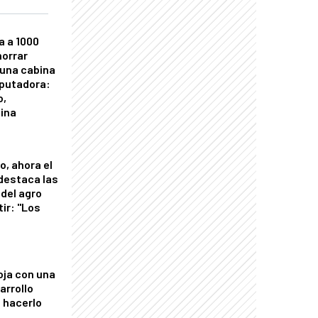
a a 1000
horrar
 una cabina
putadora:
o,
tina
o, ahora el
 destaca las
del agro
tir: "Los
"
oja con una
arrollo
 hacerlo