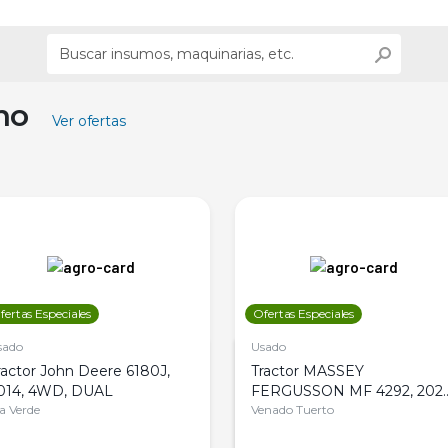
ino
Ver ofertas
fertas Especiales
Ofertas Especiales
sado
Usado
ractor John Deere 6180J,
Tractor MASSEY
014, 4WD, DUAL
FERGUSSON MF 4292, 2020
la Verde
4WD, PATON
Venado Tuerto