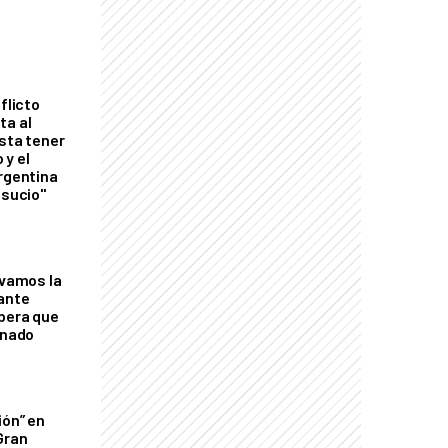
flicto
ta al
esta tener
 y el
Argentina
 sucio"
lvamos la
tante
mbera que
rnado
ión” en
Gran