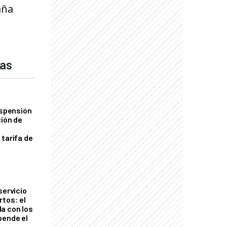
aña
das
uspensión
ción de
 tarifa de
servicio
rtos: el
a con los
pende el