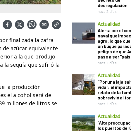
desregulación
hace 2 días
Actualidad
Alerta por el con
naval que impac
r finalizada la zafra
agro: lo que cu
un buque parado
 de azúcar equivalente
peligro de que 
ferior a la que produjo
pase a ser "país
hace 3 días
 la sequía que sufrió la
Actualidad
"Por una laja sa
ue la producción
vida": el impac
relato de la ta
s el alcohol será de
sobrevivió al to
89 millones de litros se
hace 3 días
Actualidad
“Alta preocupac
los puertos del 