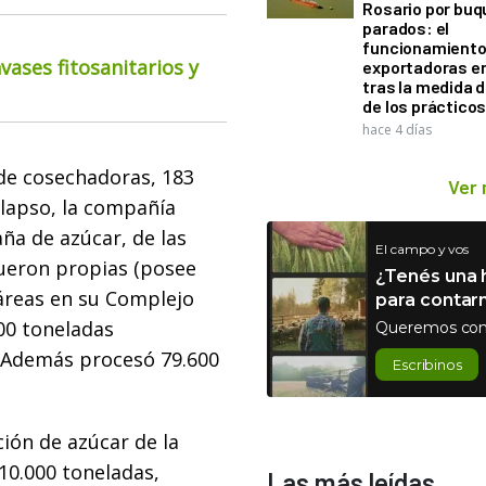
Rosario por bu
parados: el
funcionamiento 
ases fitosanitarios y
exportadoras e
tras la medida 
de los práctico
hace 4 días
e de cosechadoras, 183
Ver
 lapso, la compañía
ña de azúcar, de las
El campo y vos
fueron propias (posee
¿Tenés una h
áreas en su Complejo
para contar
000 toneladas
Queremos con
 Además procesó 79.600
Escribinos
ión de azúcar de la
10.000 toneladas,
Las más leídas