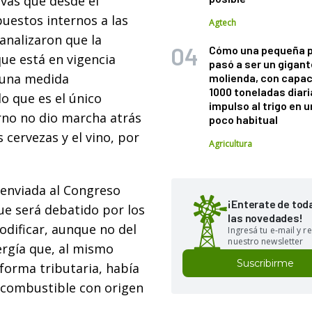
ivas que desde el
uestos internos a las
Agtech
analizaron que la
Cómo una pequeña 
que está en vigencia
pasó a ser un gigant
 una medida
molienda, con capac
1000 toneladas diaria
do que es el único
impulso al trigo en 
rno no dio marcha atrás
poco habitual
 cervezas y el vino, por
Agricultura
e enviada al Congreso
¡Enterate de tod
ue será debatido por los
las novedades!
odificar, aunque no del
Ingresá tu e-mail y re
nuestro newsletter
ergía que, al mismo
Suscribirme
forma tributaria, había
iocombustible con origen