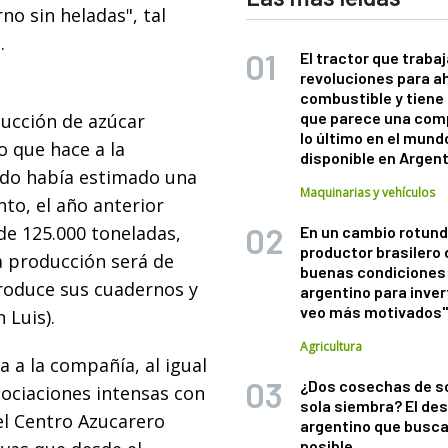
no sin heladas", tal
.
El tractor que trabaj
revoluciones para a
combustible y tiene
que parece una com
ducción de azúcar
lo último en el mund
o que hace a la
disponible en Argen
ado había estimado una
Maquinarias y vehículos
nto, el año anterior
de 125.000 toneladas,
En un cambio rotund
productor brasilero
a producción será de
buenas condiciones 
roduce sus cuadernos y
argentino para inver
veo más motivados
 Luis).
Agricultura
a a la compañía, al igual
¿Dos cosechas de s
gociaciones intensas con
sola siembra? El des
el Centro Azucarero
argentino que busca
posible